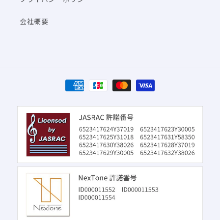
会社概要
決
済
方
法