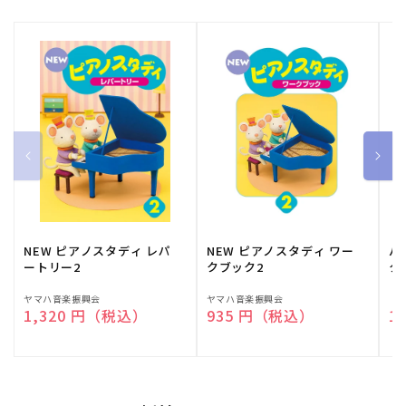
NEW ピアノスタディ レパ
NEW ピアノスタディ ワー
バ
ートリー2
クブック2
ク
販
ヤマハ音楽振興会
販
ヤマハ音楽振興会
販
（
通常価格
1,320 円（税込）
通常価格
935 円（税込）
通
1
売
売
売
元:
元:
元: