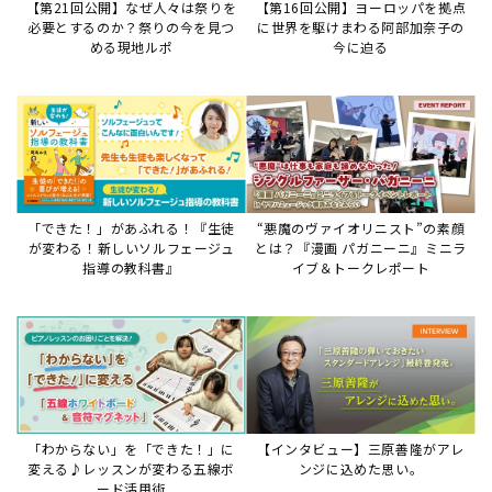
【第21回公開】なぜ人々は祭りを
【第16回公開】ヨーロッパを拠点
必要とするのか？祭りの今を見つ
に世界を駆けまわる阿部加奈子の
める現地ルポ
今に迫る
「できた！」があふれる！『生徒
“悪魔のヴァイオリニスト”の素顔
が変わる！新しいソルフェージュ
とは？『漫画 パガニーニ』ミニラ
指導の教科書』
イブ＆トークレポート
「わからない」を「できた！」に
【インタビュー】三原善隆がアレ
変える♪レッスンが変わる五線ボ
ンジに込めた思い。
ード活用術