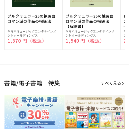
ブルクミュラー25の練習曲
ブルクミュラー25の練習曲
ピ
ロマン派の作品の指導法
ロマン派の作品の指導法
ス
【解説書】
～
販
ヤマハミュージックエンタテインメ
販
ヤマハミュージックエンタテインメ
販
ヤ
ントホールディングス
ントホールディングス
ン
売
売
売
通常価格
1,870 円（税込）
通常価格
1,540 円（税込）
通
2
元:
元:
元:
Sheet Music Store
書籍/電子書籍 特集
すべて見る