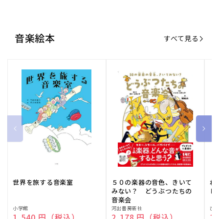
音楽絵本
すべて見る
世界を旅する音楽室
５０の楽器の音色、きいて
ね
みない？ どうぶつたちの
し
音楽会
販
小学館
販
河出書房新社
販
ひ
通常価格
1,540 円（税込）
通常価格
2,178 円（税込）
通
1