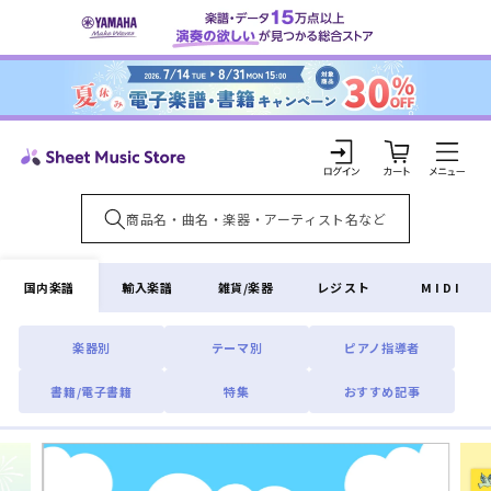
コンテ
ンツに
進む
カ
ー
ト
ロ
グ
イ
国内楽譜
輸入楽譜
雑貨/楽器
レジスト
MIDI
ン
楽器別
テーマ別
ピアノ指導者
書籍/電子書籍
特集
おすすめ記事