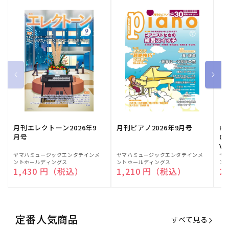
月刊エレクトーン2026年9
月刊ピアノ2026年9月号
HE
月号
03
Vo
販
ヤマハミュージックエンタテインメ
販
ヤマハミュージックエンタテインメ
販
ヤ
ントホールディングス
ントホールディングス
ン
売
売
売
通常価格
1,430 円（税込）
通常価格
1,210 円（税込）
通
2
元:
元:
元:
定番人気商品
すべて見る