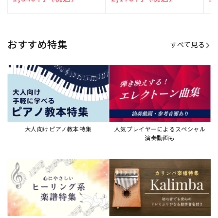
売
売
売
元:
元:
元:
おすすめ特集
すべて見る
大人向けピアノ教本特集
人気プレイヤーによるスペシャル
演奏動画も