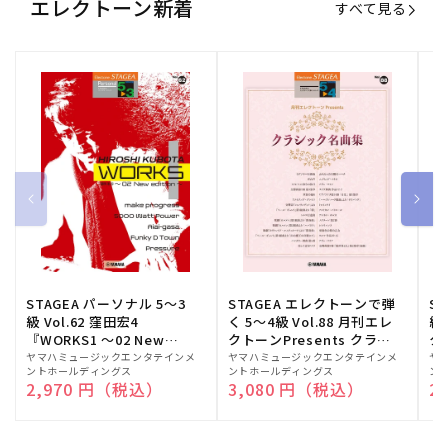
エレクトーン新着
すべて見る
STAGEA パーソナル 5～3
STAGEA エレクトーンで弾
S
級 Vol.62 窪田宏4
く 5～4級 Vol.88 月刊エレ
級
『WORKS1 ～02 New
クトーンPresents クラシ
ク
edition～』
ック名曲集
販
ヤマハミュージックエンタテインメ
販
ヤマハミュージックエンタテインメ
販
ヤ
ントホールディングス
ントホールディングス
ン
売
売
売
通常価格
2,970 円（税込）
通常価格
3,080 円（税込）
通
2
元:
元:
元: