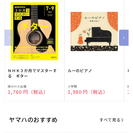
ＮＨＫ３か月でマスターす
ルーのピアノ
ピ
る ギター
販
㈱ＮＨＫ出版
販
小学館
販
㈱
通常価格
1,760 円（税込）
通常価格
1,980 円（税込）
通
2
売
売
売
元:
元:
元:
ヤマハのおすすめ
すべて見る