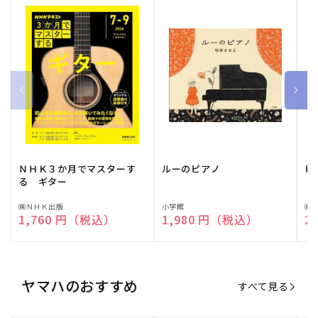
ＮＨＫ３か月でマスターす
ルーのピアノ
ピ
る ギター
販
㈱ＮＨＫ出版
販
小学館
販
㈱
通常価格
1,760 円（税込）
通常価格
1,980 円（税込）
通
2
売
売
売
元:
元:
元:
ヤマハのおすすめ
すべて見る