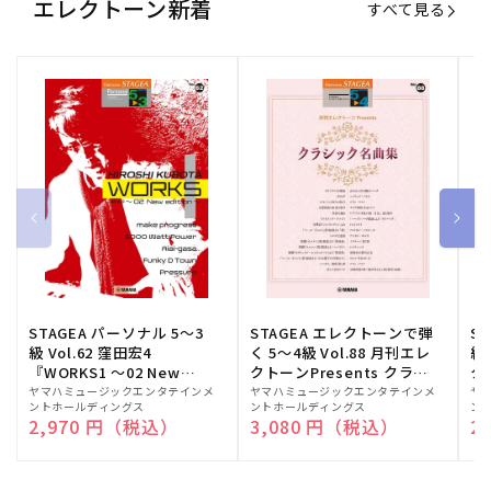
エレクトーン新着
すべて見る
STAGEA パーソナル 5～3
STAGEA エレクトーンで弾
S
級 Vol.62 窪田宏4
く 5～4級 Vol.88 月刊エレ
級
『WORKS1 ～02 New
クトーンPresents クラシ
ク
edition～』
ック名曲集
販
ヤマハミュージックエンタテインメ
販
ヤマハミュージックエンタテインメ
販
ヤ
ントホールディングス
ントホールディングス
ン
売
売
売
通常価格
2,970 円（税込）
通常価格
3,080 円（税込）
通
2
元:
元:
元: