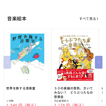
音楽絵本
すべて見る
世界を旅する音楽室
５０の楽器の音色、きいて
ね
みない？ どうぶつたちの
し
音楽会
販
小学館
販
河出書房新社
販
ひ
通常価格
1,540 円（税込）
通常価格
2,178 円（税込）
通
1