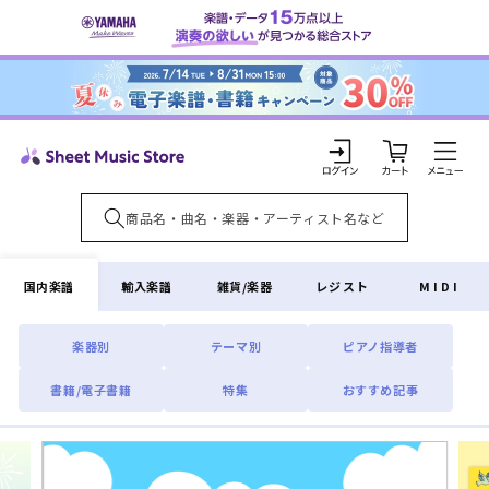
コンテ
ンツに
進む
カ
ー
ト
ロ
グ
イ
国内楽譜
輸入楽譜
雑貨/楽器
レジスト
MIDI
ン
楽器別
テーマ別
ピアノ指導者
書籍/電子書籍
特集
おすすめ記事