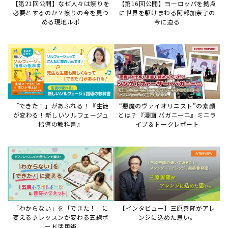
【第21回公開】なぜ人々は祭りを
【第16回公開】ヨーロッパを拠点
必要とするのか？祭りの今を見つ
に世界を駆けまわる阿部加奈子の
める現地ルポ
今に迫る
「できた！」があふれる！『生徒
“悪魔のヴァイオリニスト”の素顔
が変わる！新しいソルフェージュ
とは？『漫画 パガニーニ』ミニラ
指導の教科書』
イブ＆トークレポート
「わからない」を「できた！」に
【インタビュー】三原善隆がアレ
変える♪レッスンが変わる五線ボ
ンジに込めた思い。
ード活用術