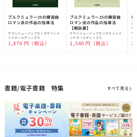
ブルクミュラー25の練習曲
ブルクミュラー25の練習曲
ピ
ロマン派の作品の指導法
ロマン派の作品の指導法
ス
【解説書】
～
販
ヤマハミュージックエンタテインメ
販
ヤマハミュージックエンタテインメ
販
ヤ
ントホールディングス
ントホールディングス
ン
売
売
売
通常価格
1,870 円（税込）
通常価格
1,540 円（税込）
通
2
元:
元:
元:
Sheet Music Store
書籍/電子書籍 特集
すべて見る