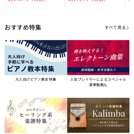
売
売
売
元:
元:
元:
おすすめ特集
すべて見る
大人向けピアノ教本特集
人気プレイヤーによるスペシャル
演奏動画も