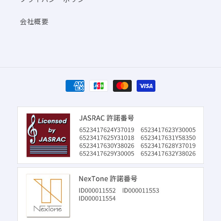
会社概要
決
済
方
法