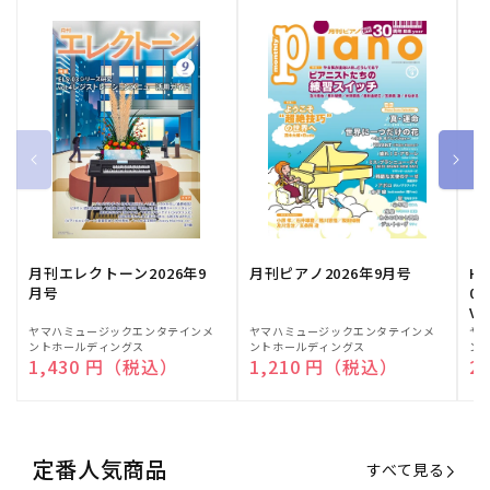
月刊エレクトーン2026年9
月刊ピアノ2026年9月号
HE
月号
03
Vo
販
ヤマハミュージックエンタテインメ
販
ヤマハミュージックエンタテインメ
販
ヤ
ントホールディングス
ントホールディングス
ン
売
売
売
通常価格
1,430 円（税込）
通常価格
1,210 円（税込）
通
2
元:
元:
元:
定番人気商品
すべて見る