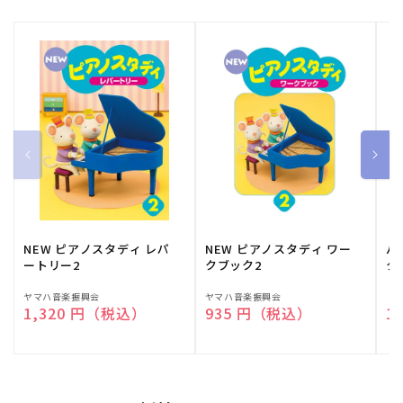
NEW ピアノスタディ レパ
NEW ピアノスタディ ワー
バ
ートリー2
クブック2
ク
販
ヤマハ音楽振興会
販
ヤマハ音楽振興会
販
（
通常価格
1,320 円（税込）
通常価格
935 円（税込）
通
1
売
売
売
元:
元:
元: