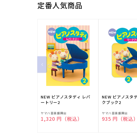
定番人気商品
NEW ピアノスタディ レパ
NEW ピアノスタ
ートリー2
クブック2
販
販
ヤマハ音楽振興会
ヤマハ音楽振興会
通常価格
1,320 円（税込）
通常価格
935 円（税込
売
売
元:
元: