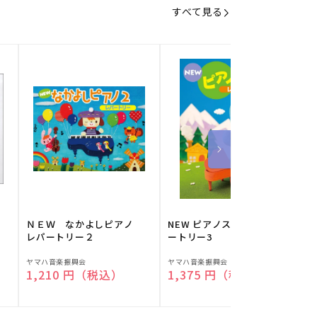
すべて見る
】
ＮＥＷ なかよしピアノ
NEW ピアノスタディ レパ
レパートリー２
ートリー3
販
販
ヤマハ音楽振興会
ヤマハ音楽振興会
O
通常価格
1,210 円（税込）
通常価格
1,375 円（税込）
売
売
元:
元:
元