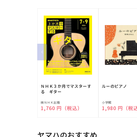
ＮＨＫ３か月でマスターす
ルーのピアノ
る ギター
販
販
㈱ＮＨＫ出版
小学館
通常価格
1,760 円（税込）
通常価格
1,980 円（税
売
売
元:
元:
ヤマハのおすすめ