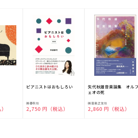
ピアニストはおもしろい
矢代秋雄音楽論集 オル
ェオの死
販
販
㈱春秋社
㈱音楽之友社
込）
通常価格
2,750 円（税込）
通常価格
2,860 円（税込）
売
売
元:
元: