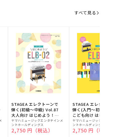
すべて見る
STAGEA エレクトーンで
STAGEA エレクトーンで
S
ー
弾く(初級～中級) Vol.87
弾く(入門～初級) Vol.86
級
大人向け はじめよう！
こども向け はじめよう！
販
ELB-02(楽器のトリセツ
販
ELB-02(楽器のトリセツ
メ
ヤマハミュージックエンタテインメ
ヤマハミュージックエンタテインメ
ヤ
ントホールディングス
ントホールディングス
ン
付)
付)
売
売
通常価格
2,750 円（税込）
通常価格
2,750 円（税込）
元:
元:
元