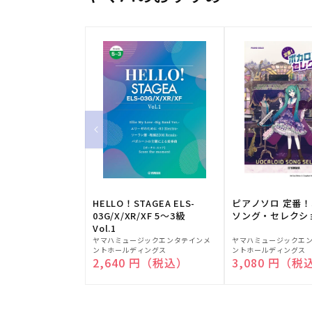
HELLO！STAGEA ELS-
ピアノソロ 定番
03G/X/XR/XF 5～3級
ソング・セレクシ
Vol.1
販
販
ヤマハミュージックエンタテインメ
ヤマハミュージックエ
ントホールディングス
ントホールディングス
売
売
通常価格
2,640 円（税込）
通常価格
3,080 円（税
元:
元: