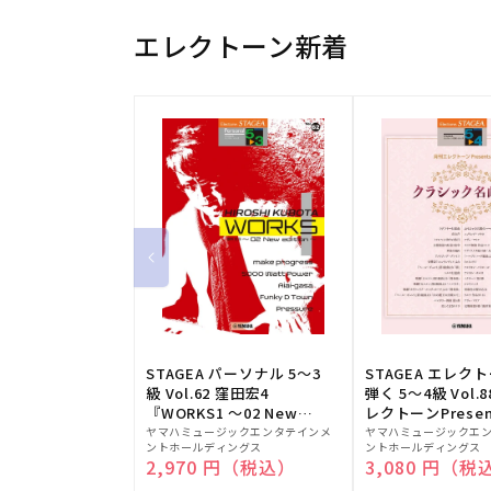
エレクトーン新着
STAGEA パーソナル 5～3
STAGEA エレク
級 Vol.62 窪田宏4
弾く 5～4級 Vol.
『WORKS1 ～02 New
レクトーンPresen
販
edition～』
販
シック名曲集
ヤマハミュージックエンタテインメ
ヤマハミュージックエ
ントホールディングス
ントホールディングス
売
売
通常価格
2,970 円（税込）
通常価格
3,080 円（税
元:
元: