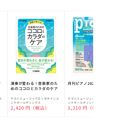
ジ
演奏が変わる！音楽家のた
月刊ピアノ2026年8月号
めのココロとカラダのケア
販
販
メ
ヤマハミュージックエンタテインメ
ヤマハミュージックエンタテインメ
ヤ
ントホールディングス
ントホールディングス
ン
売
売
通常価格
2,420 円（税込）
通常価格
1,210 円（税込）
元:
元:
元