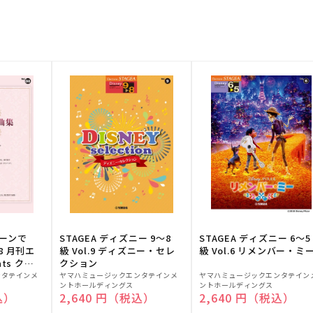
トーンで
STAGEA ディズニー 9～8
STAGEA ディズニー 6～5
88 月刊エ
級 Vol.9 ディズニー・セレ
級 Vol.6 リメンバー・ミ
ts クラ
クション
販
販
ンタテインメ
ヤマハミュージックエンタテインメ
ヤマハミュージックエンタテイン
ントホールディングス
ントホールディングス
売
売
込）
通常価格
2,640 円（税込）
通常価格
2,640 円（税込）
元:
元: