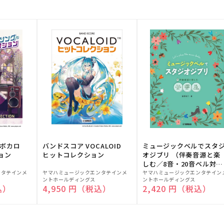
！ボカロ
バンドスコア VOCALOID
ミュージックベルでスタ
ョン
ヒットコレクション
オジブリ （伴奏音源と楽
しむ／8音・20音ベル対応
販
販
／ドレミふりがな付）
ンタテインメ
ヤマハミュージックエンタテインメ
ヤマハミュージックエンタテイン
ントホールディングス
ントホールディングス
売
売
込）
通常価格
4,950 円（税込）
通常価格
2,420 円（税込）
元:
元: