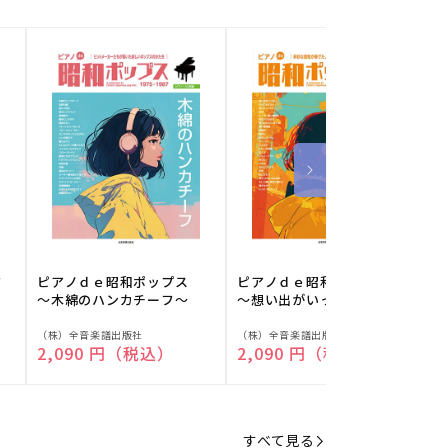
フ
ピアノｄｅ昭和ポップス
ピアノｄｅ昭和ポップス
～木綿のハンカチーフ～
～想い出がいっぱい～
販
販
（株）全音楽譜出版社
（株）全音楽譜出版社
（
通常価格
2,090 円（税込）
通常価格
2,090 円（税込）
売
売
元:
元:
元
すべて見る