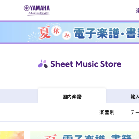
コンテ
ンツに
進む
輸
国内楽譜
楽器別
テ