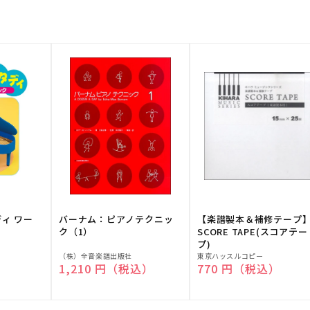
ディ ワー
バーナム：ピアノテクニッ
【楽譜製本＆補修テープ
ク（1）
SCORE TAPE(スコアテー
プ)
販
販
（株）全音楽譜出版社
東京ハッスルコピー
）
通常価格
1,210 円（税込）
通常価格
770 円（税込）
売
売
元:
元: