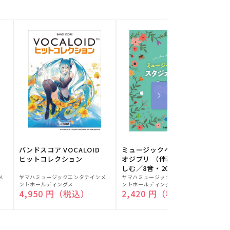
バンドスコア VOCALOID
ミュージックベルでスタジ
ヒットコレクション
オジブリ （伴奏音源と楽
しむ／8音・20音ベル対応
販
販
／ドレミふりがな付）
メ
ヤマハミュージックエンタテインメ
ヤマハミュージックエンタテインメ
ヤ
ントホールディングス
ントホールディングス
ン
売
売
通常価格
4,950 円（税込）
通常価格
2,420 円（税込）
元:
元:
元