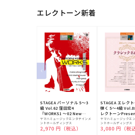
エレクトーン新着
STAGEA パーソナル 5～3
STAGEA エレク
級 Vol.62 窪田宏4
弾く 5～4級 Vol.
『WORKS1 ～02 New
レクトーンPresen
販
edition～』
販
シック名曲集
ヤマハミュージックエンタテインメ
ヤマハミュージックエ
ントホールディングス
ントホールディングス
売
売
通常価格
2,970 円（税込）
通常価格
3,080 円（税
元:
元: