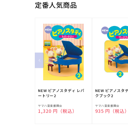
定番人気商品
NEW ピアノスタディ レパ
NEW ピアノスタ
ートリー2
クブック2
販
販
ヤマハ音楽振興会
ヤマハ音楽振興会
通常価格
1,320 円（税込）
通常価格
935 円（税込
売
売
元:
元: