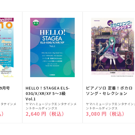
9月号
HELLO！STAGEA ELS-
ピアノソロ 定番！ボカロ
03G/X/XR/XF 5～3級
ソング・セレクション
Vol.1
販
販
ンタテインメ
ヤマハミュージックエンタテインメ
ヤマハミュージックエンタテイン
ントホールディングス
ントホールディングス
売
売
込）
通常価格
2,640 円（税込）
通常価格
3,080 円（税込）
元:
元: