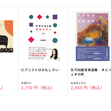
ピアニストはおもしろい
矢代秋雄音楽論集 オル
ェオの死
販
販
㈱春秋社
㈱音楽之友社
込）
通常価格
2,750 円（税込）
通常価格
2,860 円（税込）
売
売
元:
元: