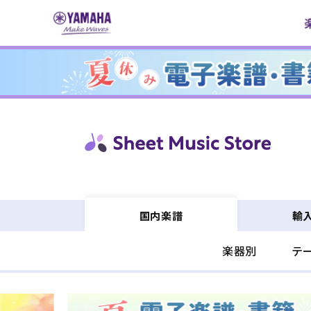
コンテ
ンツに
進む
輸
国内楽譜
楽器別
テ