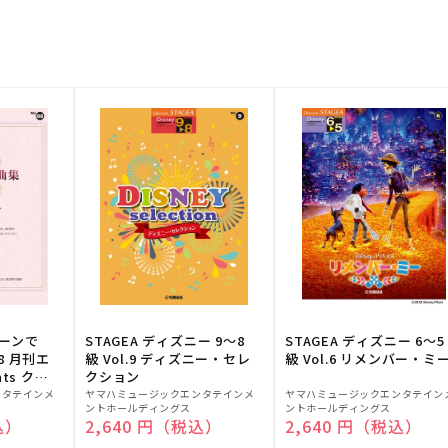
トーンで
STAGEA ディズニー 9～8
STAGEA ディズニー 6～5
88 月刊エ
級 Vol.9 ディズニー・セレ
級 Vol.6 リメンバー・ミ
ts クラ
クション
販
販
ンタテインメ
ヤマハミュージックエンタテインメ
ヤマハミュージックエンタテイン
ントホールディングス
ントホールディングス
売
売
込）
通常価格
2,640 円（税込）
通常価格
2,640 円（税込）
元:
元: