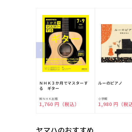
ＮＨＫ３か月でマスターす
ルーのピアノ
る ギター
販
販
㈱ＮＨＫ出版
小学館
通常価格
1,760 円（税込）
通常価格
1,980 円（税
売
売
元:
元:
ヤマハのおすすめ