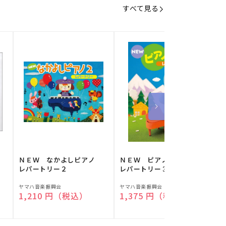
すべて見る
】
ＮＥＷ なかよしピアノ
ＮＥＷ ピアノスタディ
レパートリー２
レパートリー３
販
販
ヤマハ音楽振興会
ヤマハ音楽振興会
O
通常価格
1,210 円（税込）
通常価格
1,375 円（税込）
売
売
元:
元:
元