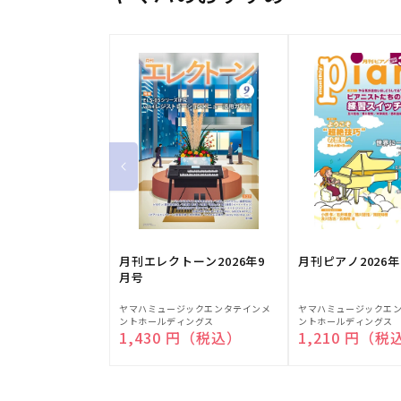
月刊エレクトーン2026年9
月刊ピアノ2026年
月号
販
販
ヤマハミュージックエンタテインメ
ヤマハミュージックエ
ントホールディングス
ントホールディングス
売
売
通常価格
1,430 円（税込）
通常価格
1,210 円（税
元:
元: