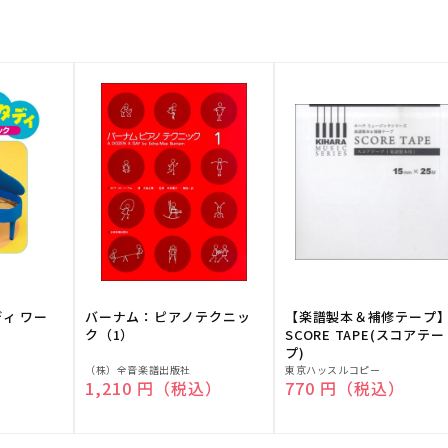
ディ ワー
バーナム：ピアノテクニッ
【楽譜製本＆補修テープ
ク（1）
SCORE TAPE(スコアテー
プ)
販
販
（株）全音楽譜出版社
東京ハッスルコピー
）
通常価格
1,210 円（税込）
通常価格
770 円（税込）
売
売
元:
元: