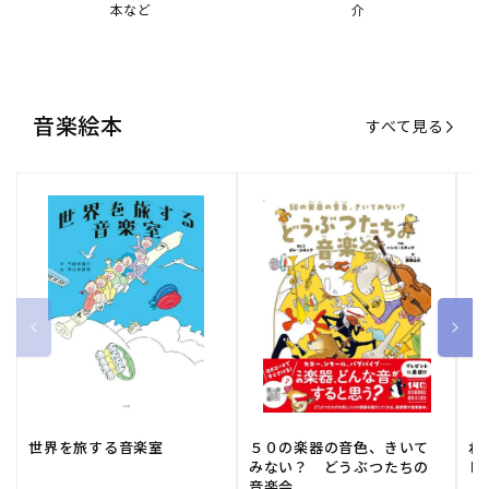
世界を旅する音楽室
５０の楽器の音色、きいて
ね
みない？ どうぶつたちの
し
音楽会
販
小学館
販
河出書房新社
販
ひ
通常価格
1,540 円（税込）
通常価格
2,178 円（税込）
通
1
売
売
売
元:
元:
元:
おすすめ特集
すべて見る
大人向けピアノ教本特集
人気プレイヤーによるスペシャル
演奏動画も