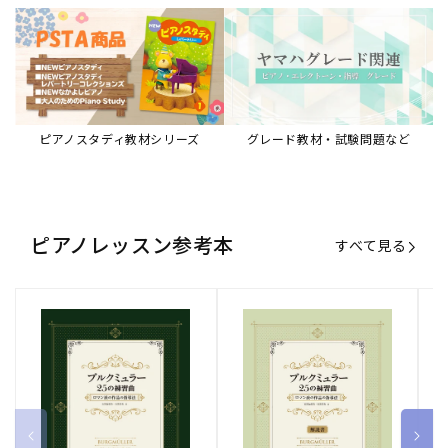
ブルクミュラー25の練習曲
ブルクミュラー25の練習曲
ピ
ロマン派の作品の指導法
ロマン派の作品の指導法
ス
【解説書】
～
販
ヤマハミュージックエンタテインメ
販
ヤマハミュージックエンタテインメ
販
ヤ
ントホールディングス
ントホールディングス
ン
売
売
売
通常価格
1,870 円（税込）
通常価格
1,540 円（税込）
通
2
元:
元:
元:
Sheet Music Store
書籍/電子書籍 特集
すべて見る