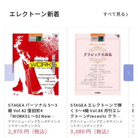
エレクトーン新着
すべて見る
STAGEA パーソナル 5～3
STAGEA エレクトーンで弾
S
級 Vol.62 窪田宏4
く 5～4級 Vol.88 月刊エレ
級
『WORKS1 ～02 New
クトーンPresents クラシ
ク
edition～』
ック名曲集
販
ヤマハミュージックエンタテインメ
販
ヤマハミュージックエンタテインメ
販
ヤ
ントホールディングス
ントホールディングス
ン
売
売
売
通常価格
2,970 円（税込）
通常価格
3,080 円（税込）
通
2
元:
元:
元: