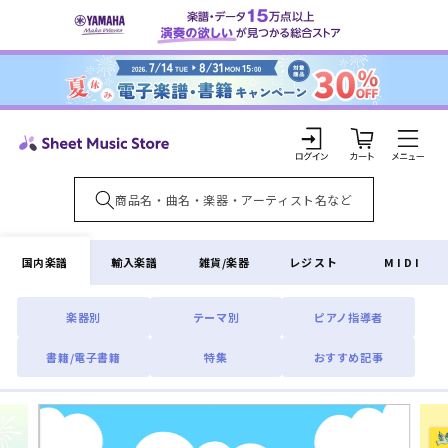
コンテ
ンツに
進む
カ
ー
ト
ロ
グ
イ
国内楽譜
輸入楽譜
雑貨/楽器
レジスト
MIDI
ン
楽器別
テーマ別
ピアノ指導者
書籍/電子書籍
特集
おすすめ記事