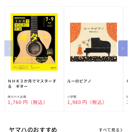
ＮＨＫ３か月でマスターす
ルーのピアノ
ピ
る ギター
販
㈱ＮＨＫ出版
販
小学館
販
㈱
通常価格
1,760 円（税込）
通常価格
1,980 円（税込）
通
2
売
売
売
元:
元:
元:
ヤマハのおすすめ
すべて見る