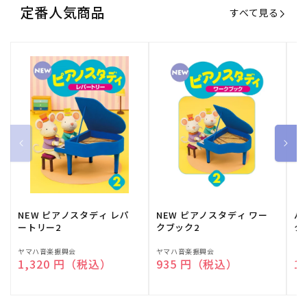
定番人気商品
すべて見る
NEW ピアノスタディ レパ
NEW ピアノスタディ ワー
バ
ートリー2
クブック2
ク
販
ヤマハ音楽振興会
販
ヤマハ音楽振興会
販
（
通常価格
1,320 円（税込）
通常価格
935 円（税込）
通
1
売
売
売
元:
元:
元: