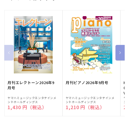
月刊エレクトーン2026年9
月刊ピアノ2026年9月号
HE
月号
03
Vo
販
ヤマハミュージックエンタテインメ
販
ヤマハミュージックエンタテインメ
販
ヤ
ントホールディングス
ントホールディングス
ン
売
売
売
通常価格
1,430 円（税込）
通常価格
1,210 円（税込）
通
2
元:
元:
元: