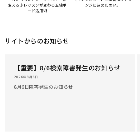
/
1
/
3