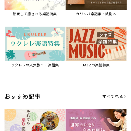
【第20回公開】なぜ人々は祭りを
【第16回公開】ヨーロッパを拠点
必要とするのか？祭りの今を見つ
に世界を駆けまわる阿部加奈子の
める現地ルポ
今に迫る
「できた！」があふれる！『生徒
“悪魔のヴァイオリニスト”の素顔
が変わる！新しいソルフェージュ
とは？『漫画 パガニーニ』ミニラ
指導の教科書』
イブ＆トークレポート