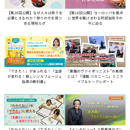
「わからない」を「できた！」に
【インタビュー】三原善隆がアレ
変える♪レッスンが変わる五線ボ
ンジに込めた思い。
ード活用術
サイトからのお知らせ
【重要】8/6検索障害発生のお知らせ
2026年8月6日
8月6日障害発生のお知らせ