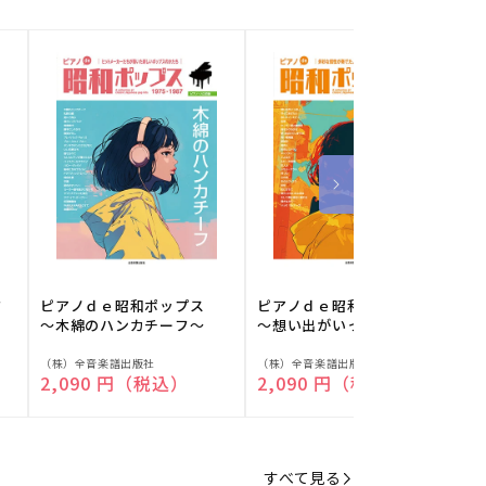
フ
ピアノｄｅ昭和ポップス
ピアノｄｅ昭和ポップス
～木綿のハンカチーフ～
～想い出がいっぱい～
販
販
（株）全音楽譜出版社
（株）全音楽譜出版社
（
通常価格
2,090 円（税込）
通常価格
2,090 円（税込）
売
売
元:
元:
元
すべて見る