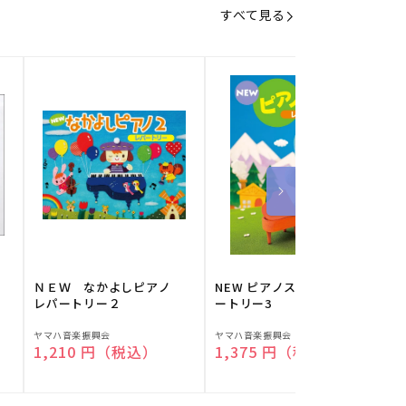
すべて見る
】
ＮＥＷ なかよしピアノ
NEW ピアノスタディ レパ
レパートリー２
ートリー3
販
販
ヤマハ音楽振興会
ヤマハ音楽振興会
O
通常価格
1,210 円（税込）
通常価格
1,375 円（税込）
売
売
元:
元:
元