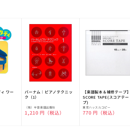
ディ ワー
バーナム：ピアノテクニッ
【楽譜製本＆補修テープ
ク（1）
SCORE TAPE(スコアテー
プ)
販
販
（株）全音楽譜出版社
東京ハッスルコピー
）
通常価格
1,210 円（税込）
通常価格
770 円（税込）
売
売
元:
元: