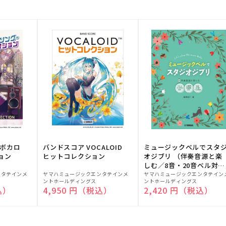
！ボカロ
バンドスコア VOCALOID
ミュージックベルでスタ
ョン
ヒットコレクション
オジブリ （伴奏音源と楽
しむ／8音・20音ベル対応
販
販
／ドレミふりがな付）
ンタテインメ
ヤマハミュージックエンタテインメ
ヤマハミュージックエンタテイン
ントホールディングス
ントホールディングス
売
売
込）
通常価格
4,950 円（税込）
通常価格
2,420 円（税込）
元:
元: