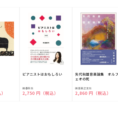
ピアニストはおもしろい
矢代秋雄音楽論集 オル
ェオの死
販
販
㈱春秋社
㈱音楽之友社
込）
通常価格
2,750 円（税込）
通常価格
2,860 円（税込）
売
売
元:
元: