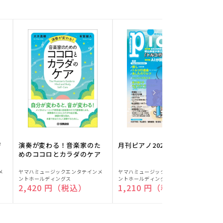
ジ
演奏が変わる！音楽家のた
月刊ピアノ2026年8月号
めのココロとカラダのケア
販
販
メ
ヤマハミュージックエンタテインメ
ヤマハミュージックエンタテインメ
ヤ
ントホールディングス
ントホールディングス
ン
売
売
通常価格
2,420 円（税込）
通常価格
1,210 円（税込）
元:
元:
元