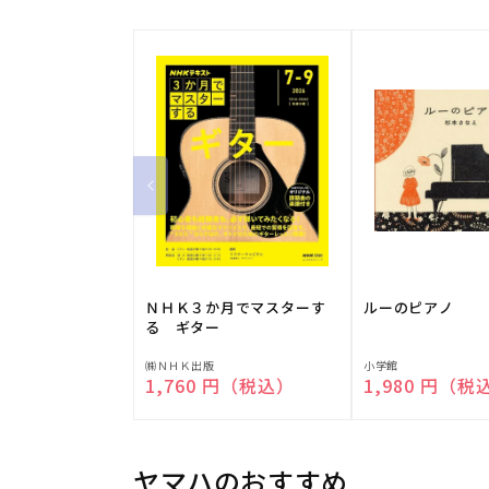
ＮＨＫ３か月でマスターす
ルーのピアノ
る ギター
販
販
㈱ＮＨＫ出版
小学館
通常価格
1,760 円（税込）
通常価格
1,980 円（税
売
売
元:
元:
ヤマハのおすすめ