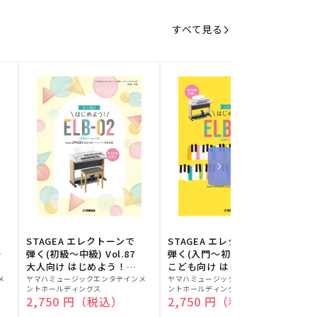
すべて見る
STAGEA エレクトーンで
STAGEA エレクトーンで
S
ー
弾く(初級～中級) Vol.87
弾く(入門～初級) Vol.86
級
大人向け はじめよう！
こども向け はじめよう！
販
ELB-02(楽器のトリセツ
販
ELB-02(楽器のトリセツ
メ
ヤマハミュージックエンタテインメ
ヤマハミュージックエンタテインメ
ヤ
ントホールディングス
ントホールディングス
ン
付)
付)
売
売
通常価格
2,750 円（税込）
通常価格
2,750 円（税込）
元:
元:
元