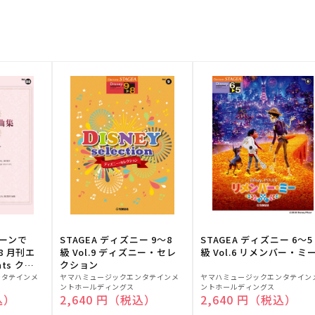
トーンで
STAGEA ディズニー 9～8
STAGEA ディズニー 6～5
88 月刊エ
級 Vol.9 ディズニー・セレ
級 Vol.6 リメンバー・ミ
ts クラ
クション
販
販
ンタテインメ
ヤマハミュージックエンタテインメ
ヤマハミュージックエンタテイン
ントホールディングス
ントホールディングス
売
売
込）
通常価格
2,640 円（税込）
通常価格
2,640 円（税込）
元:
元: