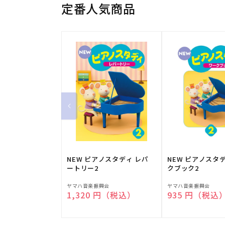
定番人気商品
NEW ピアノスタディ レパ
NEW ピアノスタ
ートリー2
クブック2
販
販
ヤマハ音楽振興会
ヤマハ音楽振興会
通常価格
1,320 円（税込）
通常価格
935 円（税込
売
売
元:
元: