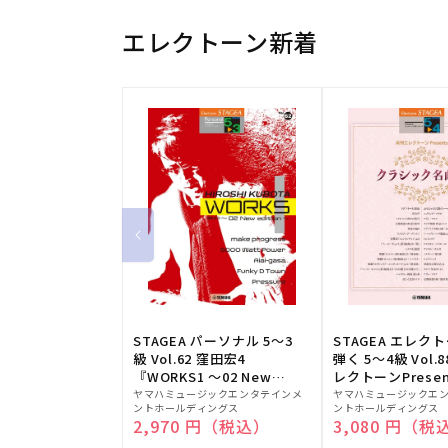
エレクトーン新着
STAGEA パーソナル 5～3
STAGEA エレク
級 Vol.62 窪田宏4
弾く 5～4級 Vol.
『WORKS1 ～02 New
レクトーンPresen
販
edition～』
販
シック名曲集
ヤマハミュージックエンタテインメ
ヤマハミュージックエ
ントホールディングス
ントホールディングス
売
売
通常価格
2,970 円（税込）
通常価格
3,080 円（税
元:
元: