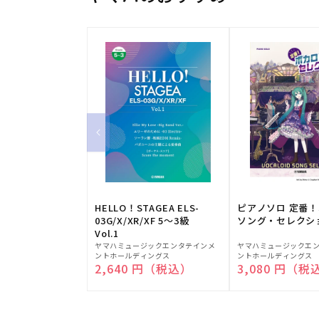
HELLO！STAGEA ELS-
ピアノソロ 定番
03G/X/XR/XF 5～3級
ソング・セレクシ
Vol.1
販
販
ヤマハミュージックエンタテインメ
ヤマハミュージックエ
ントホールディングス
ントホールディングス
売
売
通常価格
2,640 円（税込）
通常価格
3,080 円（税
元:
元: