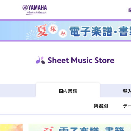
コンテ
ンツに
進む
輸
国内楽譜
楽器別
テ