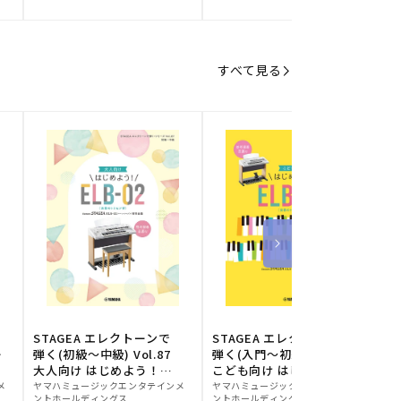
元:
元:
元
すべて見る
STAGEA エレクトーンで
STAGEA エレクトーンで
S
ー
弾く(初級～中級) Vol.87
弾く(入門～初級) Vol.86
級
大人向け はじめよう！
こども向け はじめよう！
販
ELB-02(楽器のトリセツ
販
ELB-02(楽器のトリセツ
メ
ヤマハミュージックエンタテインメ
ヤマハミュージックエンタテインメ
ヤ
ントホールディングス
ントホールディングス
ン