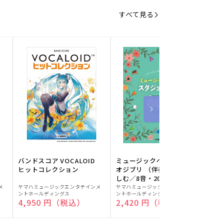
すべて見る
バンドスコア VOCALOID
ミュージックベルでスタジ
ヒットコレクション
オジブリ （伴奏音源と楽
しむ／8音・20音ベル対応
販
販
／ドレミふりがな付）
メ
ヤマハミュージックエンタテインメ
ヤマハミュージックエンタテインメ
ヤ
ントホールディングス
ントホールディングス
ン
売
売
通常価格
4,950 円（税込）
通常価格
2,420 円（税込）
元:
元:
元