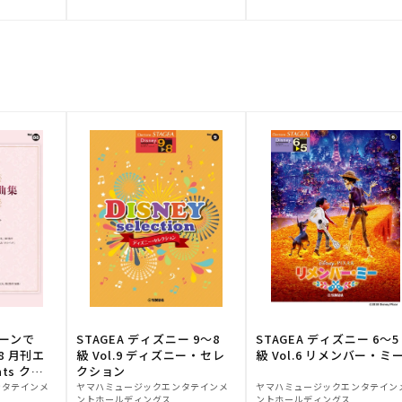
元:
元:
トーンで
STAGEA ディズニー 9～8
STAGEA ディズニー 6～5
88 月刊エ
級 Vol.9 ディズニー・セレ
級 Vol.6 リメンバー・ミ
ts クラ
クション
販
販
ンタテインメ
ヤマハミュージックエンタテインメ
ヤマハミュージックエンタテイン
ントホールディングス
ントホールディングス