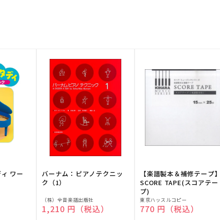
ディ ワー
バーナム：ピアノテクニッ
【楽譜製本＆補修テープ
ク（1）
SCORE TAPE(スコアテー
プ)
販
販
（株）全音楽譜出版社
東京ハッスルコピー
）
通常価格
1,210 円（税込）
通常価格
770 円（税込）
売
売