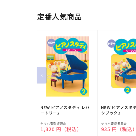
定番人気商品
NEW ピアノスタディ レパ
NEW ピアノスタ
ートリー2
クブック2
販
販
ヤマハ音楽振興会
ヤマハ音楽振興会
通常価格
1,320 円（税込）
通常価格
935 円（税込
売
売