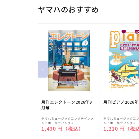
ヤマハのおすすめ
月刊エレクトーン2026年9
月刊ピアノ2026年
月号
販
販
ヤマハミュージックエンタテインメ
ヤマハミュージックエ
ントホールディングス
ントホールディングス
売
売
通常価格
1,430 円（税込）
通常価格
1,210 円（税
元:
元: