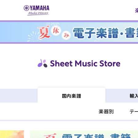
コンテ
ンツに
進む
輸
国内楽譜
楽器別
テ