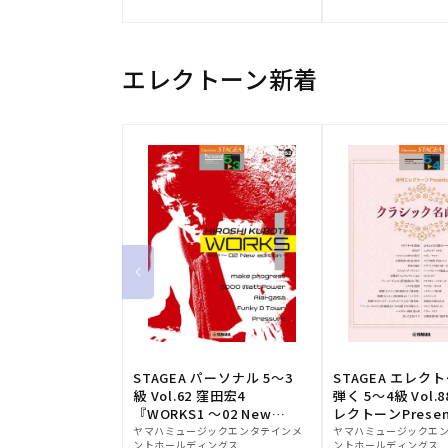
元:
元:
エレクトーン新着
STAGEA パーソナル 5～3
STAGEA エレク
級 Vol.62 窪田宏4
弾く 5～4級 Vol.
『WORKS1 ～02 New
レクトーンPresen
販
edition～』
販
シック名曲集
ヤマハミュージックエンタテインメ
ヤマハミュージックエ
ントホールディングス
ントホールディングス