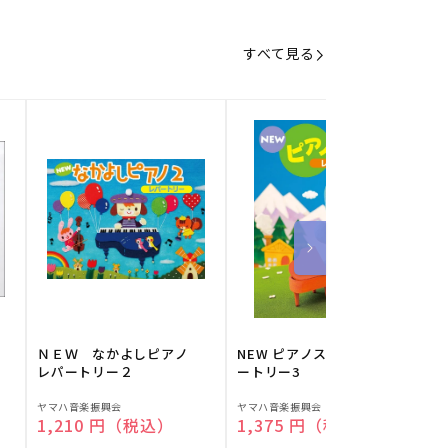
すべて見る
】
ＮＥＷ なかよしピアノ
NEW ピアノスタディ レパ
レパートリー２
ートリー3
販
販
ヤマハ音楽振興会
ヤマハ音楽振興会
O
通常価格
1,210 円（税込）
通常価格
1,375 円（税込）
売
売