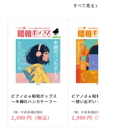
すべて見る
フ
ピアノｄｅ昭和ポップス
ピアノｄｅ昭和ポップス
～木綿のハンカチーフ～
～想い出がいっぱい～
販
販
（株）全音楽譜出版社
（株）全音楽譜出版社
（
通常価格
2,090 円（税込）
通常価格
2,090 円（税込）
売
売
元:
元:
元