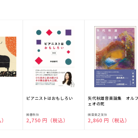
ピアニストはおもしろい
矢代秋雄音楽論集 オル
ェオの死
販
販
㈱春秋社
㈱音楽之友社
込）
通常価格
2,750 円（税込）
通常価格
2,860 円（税込）
売
売
元:
元: