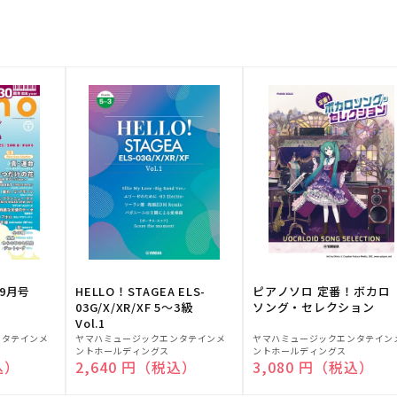
9月号
HELLO！STAGEA ELS-
ピアノソロ 定番！ボカロ
03G/X/XR/XF 5～3級
ソング・セレクション
Vol.1
販
販
ンタテインメ
ヤマハミュージックエンタテインメ
ヤマハミュージックエンタテイン
ントホールディングス
ントホールディングス
売
売
込）
通常価格
2,640 円（税込）
通常価格
3,080 円（税込）
元:
元: