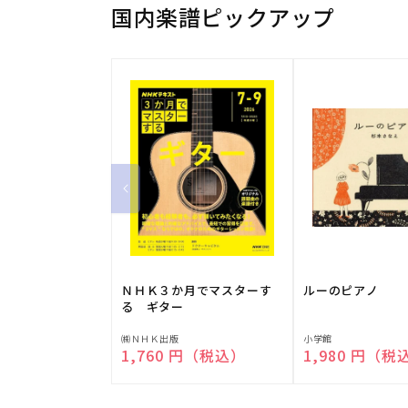
国内楽譜ピックアップ
ＮＨＫ３か月でマスターす
ルーのピアノ
る ギター
販
販
㈱ＮＨＫ出版
小学館
通常価格
1,760 円（税込）
通常価格
1,980 円（税
売
売
元:
元: