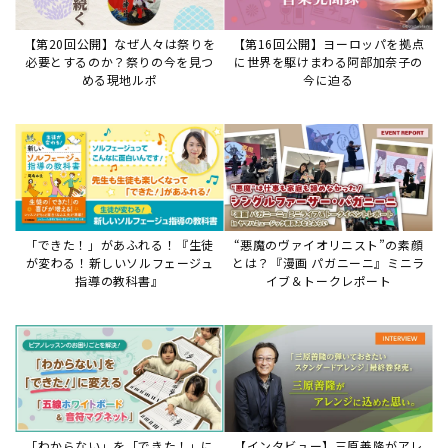
「わからない」を「できた！」に
【インタビュー】三原善隆がアレ
変える♪レッスンが変わる五線ボ
ンジに込めた思い。
ード活用術
サイトからのお知らせ
【重要】8/6検索障害発生のお知らせ
2026年8月6日
8月6日障害発生のお知らせ