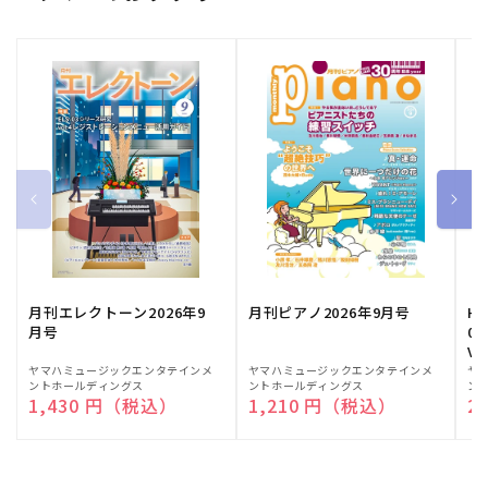
月刊エレクトーン2026年9
月刊ピアノ2026年9月号
HE
月号
03
Vo
販
ヤマハミュージックエンタテインメ
販
ヤマハミュージックエンタテインメ
販
ヤ
ントホールディングス
ントホールディングス
ン
売
売
売
通常価格
1,430 円（税込）
通常価格
1,210 円（税込）
通
2
元:
元:
元: