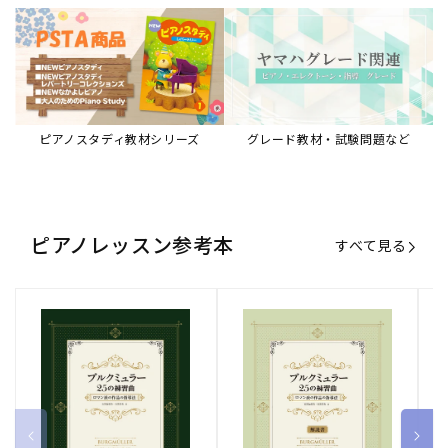
ブルクミュラー25の練習曲
ブルクミュラー25の練習曲
ピ
ロマン派の作品の指導法
ロマン派の作品の指導法
ス
【解説書】
～
販
ヤマハミュージックエンタテインメ
販
ヤマハミュージックエンタテインメ
販
ヤ
ントホールディングス
ントホールディングス
ン
売
売
売
通常価格
1,870 円（税込）
通常価格
1,540 円（税込）
通
2
元:
元:
元:
Sheet Music Store
書籍/電子書籍 特集
すべて見る