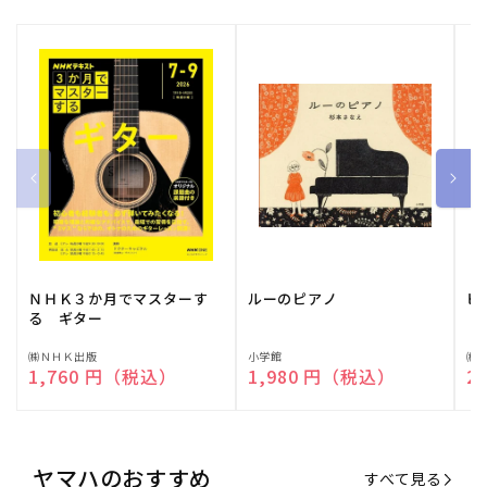
ＮＨＫ３か月でマスターす
ルーのピアノ
ピ
る ギター
販
㈱ＮＨＫ出版
販
小学館
販
㈱
通常価格
1,760 円（税込）
通常価格
1,980 円（税込）
通
2
売
売
売
元:
元:
元:
ヤマハのおすすめ
すべて見る