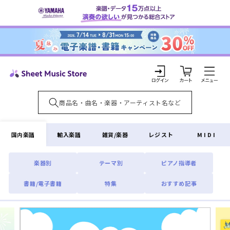
コンテ
ンツに
進む
カ
ー
ト
ロ
グ
イ
国内楽譜
輸入楽譜
雑貨/楽器
レジスト
MIDI
ン
楽器別
テーマ別
ピアノ指導者
書籍/電子書籍
特集
おすすめ記事