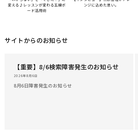
/
1
/
3