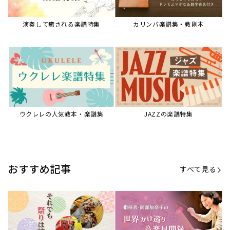
【第20回公開】なぜ人々は祭りを
【第16回公開】ヨーロッパを拠点
必要とするのか？祭りの今を見つ
に世界を駆けまわる阿部加奈子の
める現地ルポ
今に迫る
「できた！」があふれる！『生徒
“悪魔のヴァイオリニスト”の素顔
が変わる！新しいソルフェージュ
とは？『漫画 パガニーニ』ミニラ
指導の教科書』
イブ＆トークレポート