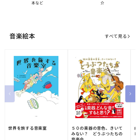
世界を旅する音楽室
５０の楽器の音色、きいて
ね
みない？ どうぶつたちの
し
音楽会
販
小学館
販
河出書房新社
販
ひ
通常価格
1,540 円（税込）
通常価格
2,178 円（税込）
通
1
売
売
売
元:
元:
元:
おすすめ特集
すべて見る
大人向けピアノ教本特集
人気プレイヤーによるスペシャル
演奏動画も