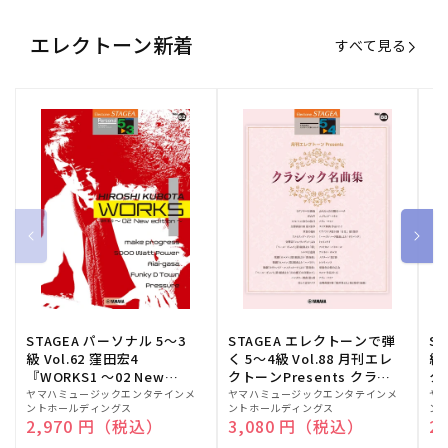
エレクトーン新着
すべて見る
STAGEA パーソナル 5～3
STAGEA エレクトーンで弾
S
級 Vol.62 窪田宏4
く 5～4級 Vol.88 月刊エレ
級
『WORKS1 ～02 New
クトーンPresents クラシ
ク
edition～』
ック名曲集
販
ヤマハミュージックエンタテインメ
販
ヤマハミュージックエンタテインメ
販
ヤ
ントホールディングス
ントホールディングス
ン
売
売
売
通常価格
2,970 円（税込）
通常価格
3,080 円（税込）
通
2
元:
元:
元: