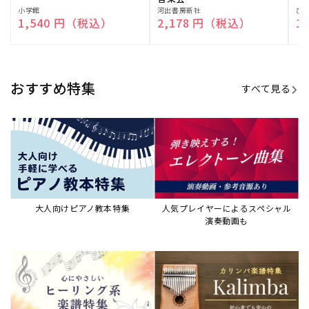
販
小学館
販
河出書房新社
販
ひ
通常価格
1,540 円（税込）
通常価格
2,178 円（税込）
通
1
売
売
売
元:
元:
元:
おすすめ特集
すべて見る
大人向けピアノ教本特集
人気プレイヤーによるスペシャル
演奏動画も