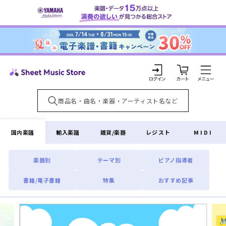
コンテ
ンツに
進む
カ
ー
ト
ロ
グ
イ
国内楽譜
輸入楽譜
雑貨/楽器
レジスト
MIDI
ン
楽器別
テーマ別
ピアノ指導者
書籍/電子書籍
特集
おすすめ記事