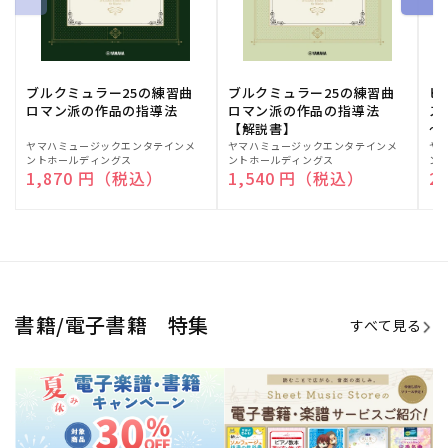
ブルクミュラー25の練習曲
ブルクミュラー25の練習曲
ピ
ロマン派の作品の指導法
ロマン派の作品の指導法
ス
【解説書】
～
販
ヤマハミュージックエンタテインメ
販
ヤマハミュージックエンタテインメ
販
ヤ
ントホールディングス
ントホールディングス
ン
売
売
売
通常価格
1,870 円（税込）
通常価格
1,540 円（税込）
通
2
元:
元:
元:
Sheet Music Store
書籍/電子書籍 特集
すべて見る