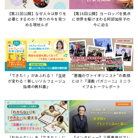
【第21回公開】なぜ人々は祭りを
【第16回公開】ヨーロッパを拠点
必要とするのか？祭りの今を見つ
に世界を駆けまわる阿部加奈子の
める現地ルポ
今に迫る
「できた！」があふれる！『生徒
“悪魔のヴァイオリニスト”の素顔
が変わる！新しいソルフェージュ
とは？『漫画 パガニーニ』ミニラ
指導の教科書』
イブ＆トークレポート
「わからない」を「できた！」に
【インタビュー】三原善隆がアレ