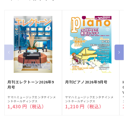
月刊エレクトーン2026年9
月刊ピアノ2026年9月号
HE
月号
03
Vo
販
ヤマハミュージックエンタテインメ
販
ヤマハミュージックエンタテインメ
販
ヤ
ントホールディングス
ントホールディングス
ン
売
売
売
通常価格
1,430 円（税込）
通常価格
1,210 円（税込）
通
2
元:
元:
元: