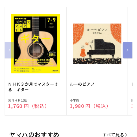
ＮＨＫ３か月でマスターす
ルーのピアノ
ピ
る ギター
販
㈱ＮＨＫ出版
販
小学館
販
㈱
通常価格
1,760 円（税込）
通常価格
1,980 円（税込）
通
2
売
売
売
元:
元:
元:
ヤマハのおすすめ
すべて見る