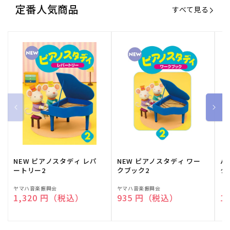
定番人気商品
すべて見る
NEW ピアノスタディ レパ
NEW ピアノスタディ ワー
バ
ートリー2
クブック2
ク
販
ヤマハ音楽振興会
販
ヤマハ音楽振興会
販
（
通常価格
1,320 円（税込）
通常価格
935 円（税込）
通
1
売
売
売
元:
元:
元: