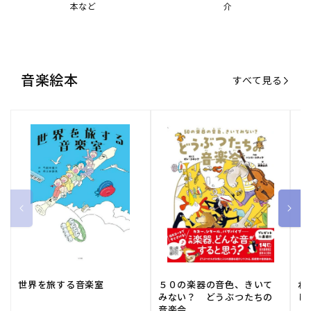
本など
介
音楽絵本
すべて見る
世界を旅する音楽室
５０の楽器の音色、きいて
ね
みない？ どうぶつたちの
し
音楽会