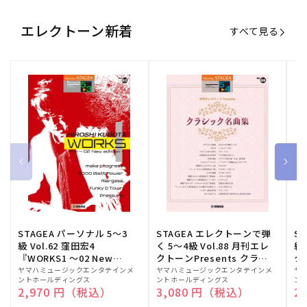
エレクトーン新着
すべて見る
STAGEA パーソナル 5～3
STAGEA エレクトーンで弾
S
級 Vol.62 窪田宏4
く 5～4級 Vol.88 月刊エレ
級
『WORKS1 ～02 New
クトーンPresents クラシ
ク
edition～』
ック名曲集
販
ヤマハミュージックエンタテインメ
販
ヤマハミュージックエンタテインメ
販
ヤ
ントホールディングス
ントホールディングス
ン
売
売
売
通常価格
2,970 円（税込）
通常価格
3,080 円（税込）
通
2
元:
元:
元: