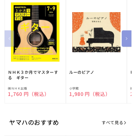
ＮＨＫ３か月でマスターす
ルーのピアノ
ピ
る ギター
販
㈱ＮＨＫ出版
販
小学館
販
㈱
通常価格
1,760 円（税込）
通常価格
1,980 円（税込）
通
2
売
売
売
元:
元:
元:
ヤマハのおすすめ
すべて見る