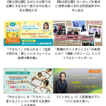
「わからない」を「できた！」に
【インタビュー】三原善隆がアレ
変える♪レッスンが変わる五線ボ
ンジに込めた思い。
ード活用術
サイトからのお知らせ
【お知らせ】ディスクラビア用楽曲デ
ータについて
2026年7月27日
本件は、ディスクラビアをヤマハミュージックデー
タショップと接続してご利用いただいているお客
様への重要なお知らせです。