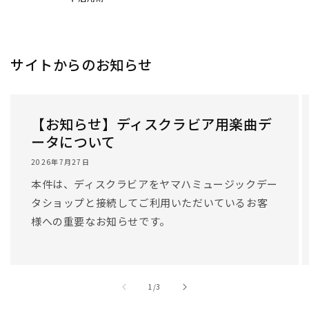
/
1
/
3