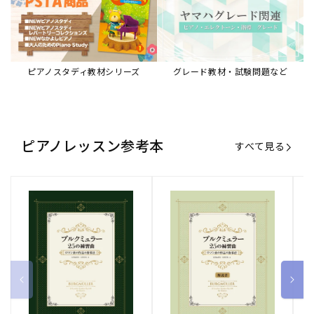
ブルクミュラー25の練習曲
ブルクミュラー25の練習曲
ピ
ロマン派の作品の指導法
ロマン派の作品の指導法
ス
【解説書】
～
販
ヤマハミュージックエンタテインメ
販
ヤマハミュージックエンタテインメ
販
ヤ
ントホールディングス
ントホールディングス
ン
売
売
売
通常価格
1,870 円（税込）
通常価格
1,540 円（税込）
通
2
元:
元:
元:
Sheet Music Store
書籍/電子書籍 特集
すべて見る