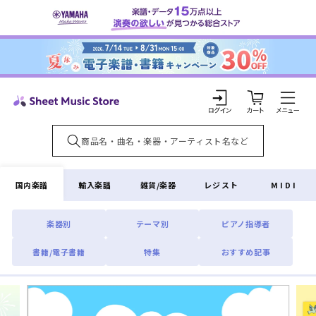
コンテ
ンツに
進む
カ
ー
ト
ロ
グ
イ
国内楽譜
輸入楽譜
雑貨/楽器
レジスト
MIDI
ン
楽器別
テーマ別
ピアノ指導者
書籍/電子書籍
特集
おすすめ記事