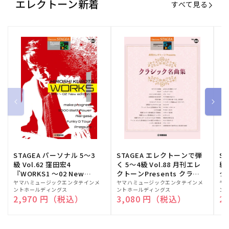
エレクトーン新着
すべて見る
STAGEA パーソナル 5～3
STAGEA エレクトーンで弾
S
級 Vol.62 窪田宏4
く 5～4級 Vol.88 月刊エレ
級
『WORKS1 ～02 New
クトーンPresents クラシ
ク
edition～』
ック名曲集
販
ヤマハミュージックエンタテインメ
販
ヤマハミュージックエンタテインメ
販
ヤ
ントホールディングス
ントホールディングス
ン
売
売
売
通常価格
2,970 円（税込）
通常価格
3,080 円（税込）
通
2
元:
元:
元: