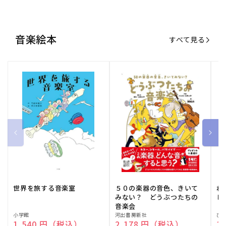
世界を旅する音楽室
５０の楽器の音色、きいて
ね
みない？ どうぶつたちの
し
音楽会
販
小学館
販
河出書房新社
販
ひ
通常価格
1,540 円（税込）
通常価格
2,178 円（税込）
通
1
売
売
売
元:
元:
元:
おすすめ特集
すべて見る
大人向けピアノ教本特集
人気プレイヤーによるスペシャル
演奏動画も