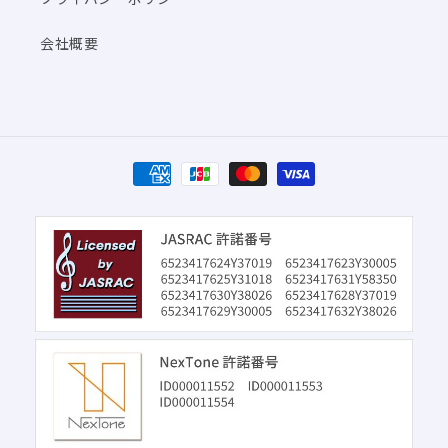
会社概要
決
済
方
法