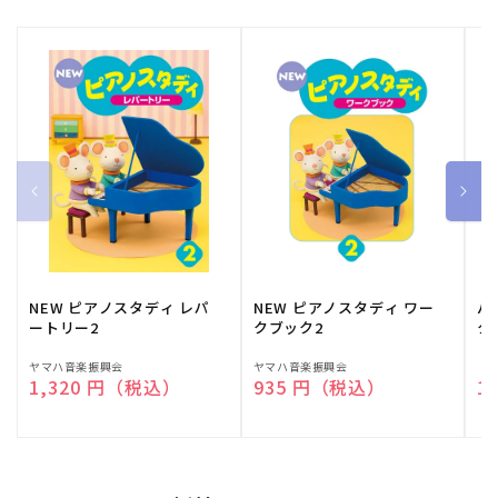
NEW ピアノスタディ レパ
NEW ピアノスタディ ワー
バ
ートリー2
クブック2
ク
販
ヤマハ音楽振興会
販
ヤマハ音楽振興会
販
（
通常価格
1,320 円（税込）
通常価格
935 円（税込）
通
1
売
売
売
元:
元:
元: