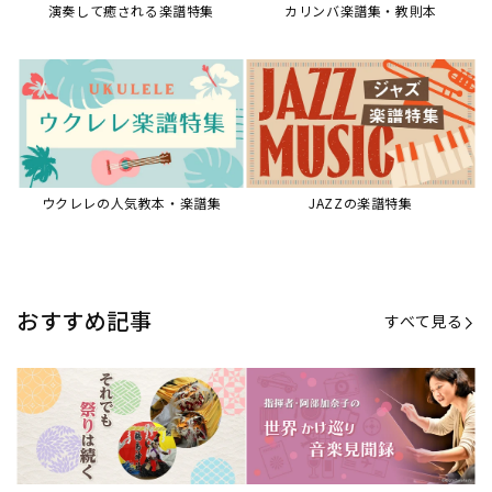
【第21回公開】なぜ人々は祭りを
【第16回公開】ヨーロッパを拠点
必要とするのか？祭りの今を見つ
に世界を駆けまわる阿部加奈子の
める現地ルポ
今に迫る
「できた！」があふれる！『生徒
“悪魔のヴァイオリニスト”の素顔
が変わる！新しいソルフェージュ
とは？『漫画 パガニーニ』ミニラ
指導の教科書』
イブ＆トークレポート