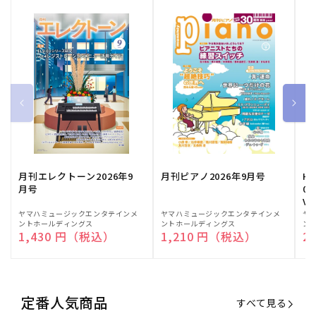
月刊エレクトーン2026年9
月刊ピアノ2026年9月号
HE
月号
03
Vo
販
ヤマハミュージックエンタテインメ
販
ヤマハミュージックエンタテインメ
販
ヤ
ントホールディングス
ントホールディングス
ン
売
売
売
通常価格
1,430 円（税込）
通常価格
1,210 円（税込）
通
2
元:
元:
元:
定番人気商品
すべて見る