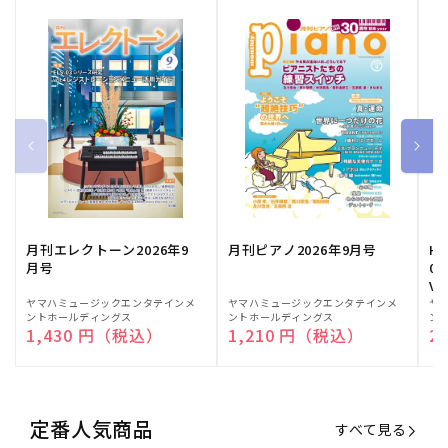
月刊エレクトーン2026年9
月刊ピアノ2026年9月号
HE
月号
03
Vo
販
ヤマハミュージックエンタテインメ
販
ヤマハミュージックエンタテインメ
販
ヤ
ントホールディングス
ントホールディングス
ン
売
売
売
通常価格
1,430 円（税込）
通常価格
1,210 円（税込）
通
2
元:
元:
元:
定番人気商品
すべて見る