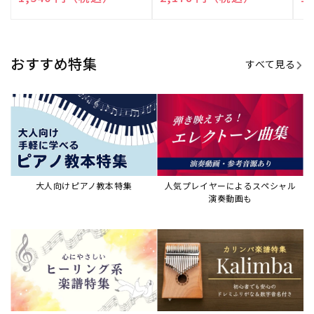
売
売
売
元:
元:
元:
おすすめ特集
すべて見る
大人向けピアノ教本特集
人気プレイヤーによるスペシャル
演奏動画も