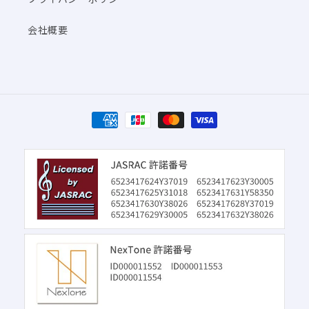
会社概要
決
済
方
法