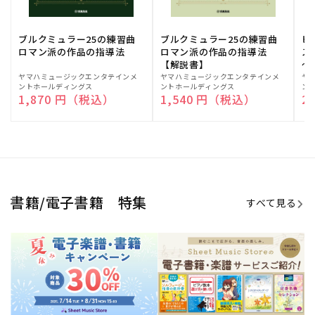
ブルクミュラー25の練習曲
ブルクミュラー25の練習曲
ピ
ロマン派の作品の指導法
ロマン派の作品の指導法
ス
【解説書】
～
販
ヤマハミュージックエンタテインメ
販
ヤマハミュージックエンタテインメ
販
ヤ
ントホールディングス
ントホールディングス
ン
売
売
売
通常価格
1,870 円（税込）
通常価格
1,540 円（税込）
通
2
元:
元:
元:
Sheet Music Store
書籍/電子書籍 特集
すべて見る