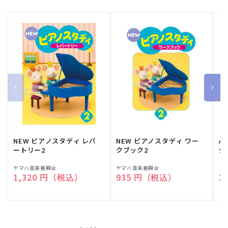
NEW ピアノスタディ レパ
NEW ピアノスタディ ワー
バ
ートリー2
クブック2
ク
販
ヤマハ音楽振興会
販
ヤマハ音楽振興会
販
（
通常価格
1,320 円（税込）
通常価格
935 円（税込）
通
1
売
売
売
元:
元:
元: