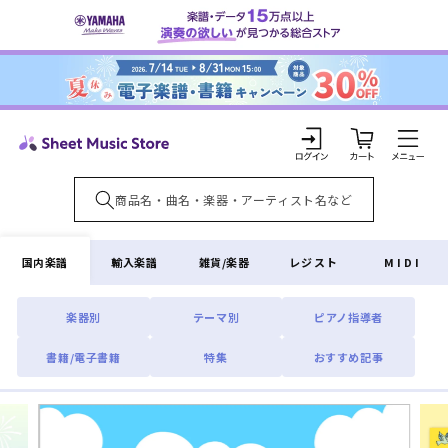
コンテ
ンツに
進む
カ
ー
ト
ロ
グ
イ
国内楽譜
輸入楽譜
雑貨/楽器
レジスト
MIDI
ン
楽器別
テーマ別
ピアノ指導者
書籍/電子書籍
特集
おすすめ記事