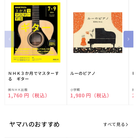
ＮＨＫ３か月でマスターす
ルーのピアノ
ピ
る ギター
販
㈱ＮＨＫ出版
販
小学館
販
㈱
通常価格
1,760 円（税込）
通常価格
1,980 円（税込）
通
2
売
売
売
元:
元:
元:
ヤマハのおすすめ
すべて見る