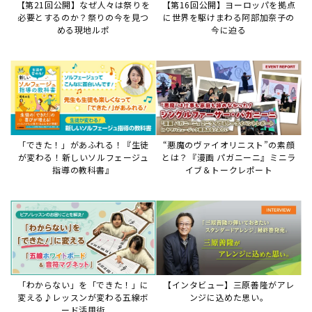
【第21回公開】なぜ人々は祭りを
【第16回公開】ヨーロッパを拠点
必要とするのか？祭りの今を見つ
に世界を駆けまわる阿部加奈子の
める現地ルポ
今に迫る
「できた！」があふれる！『生徒
“悪魔のヴァイオリニスト”の素顔
が変わる！新しいソルフェージュ
とは？『漫画 パガニーニ』ミニラ
指導の教科書』
イブ＆トークレポート
「わからない」を「できた！」に
【インタビュー】三原善隆がアレ
変える♪レッスンが変わる五線ボ
ンジに込めた思い。
ード活用術