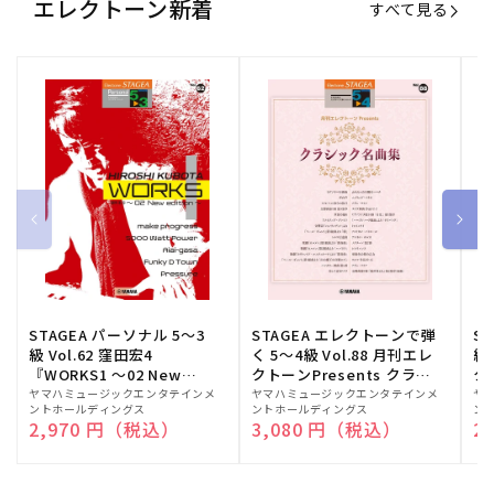
エレクトーン新着
すべて見る
STAGEA パーソナル 5～3
STAGEA エレクトーンで弾
S
級 Vol.62 窪田宏4
く 5～4級 Vol.88 月刊エレ
級
『WORKS1 ～02 New
クトーンPresents クラシ
ク
edition～』
ック名曲集
販
ヤマハミュージックエンタテインメ
販
ヤマハミュージックエンタテインメ
販
ヤ
ントホールディングス
ントホールディングス
ン
売
売
売
通常価格
2,970 円（税込）
通常価格
3,080 円（税込）
通
2
元:
元:
元: