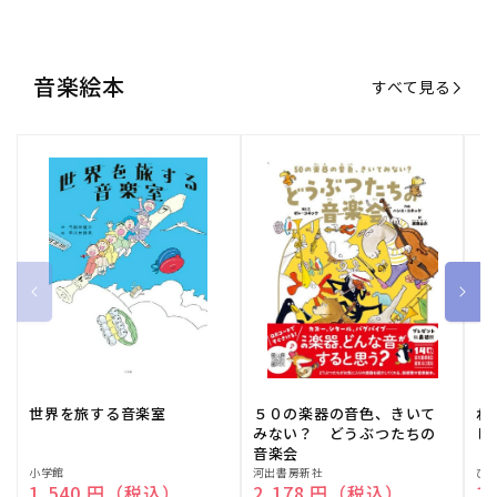
音楽絵本
すべて見る
世界を旅する音楽室
５０の楽器の音色、きいて
ね
みない？ どうぶつたちの
し
音楽会
販
小学館
販
河出書房新社
販
ひ
通常価格
1,540 円（税込）
通常価格
2,178 円（税込）
通
1