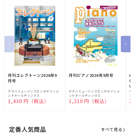
月刊エレクトーン2026年9
月刊ピアノ2026年9月号
HE
月号
03
Vo
販
ヤマハミュージックエンタテインメ
販
ヤマハミュージックエンタテインメ
販
ヤ
ントホールディングス
ントホールディングス
ン
売
売
売
通常価格
1,430 円（税込）
通常価格
1,210 円（税込）
通
2
元:
元:
元:
定番人気商品
すべて見る