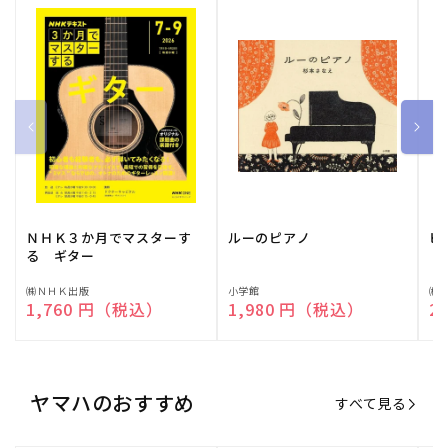
ＮＨＫ３か月でマスターす
ルーのピアノ
ピ
る ギター
販
㈱ＮＨＫ出版
販
小学館
販
㈱
通常価格
1,760 円（税込）
通常価格
1,980 円（税込）
通
2
売
売
売
元:
元:
元:
ヤマハのおすすめ
すべて見る