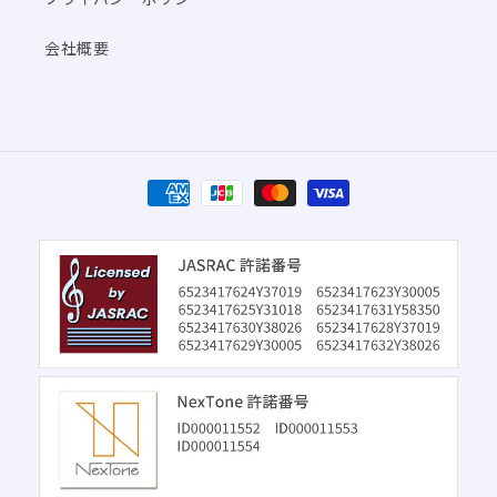
会社概要
決
済
方
法