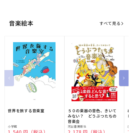
音楽絵本
すべて見る
世界を旅する音楽室
５０の楽器の音色、きいて
ね
みない？ どうぶつたちの
し
音楽会
販
小学館
販
河出書房新社
販
ひ
通常価格
1,540 円（税込）
通常価格
2,178 円（税込）
通
1