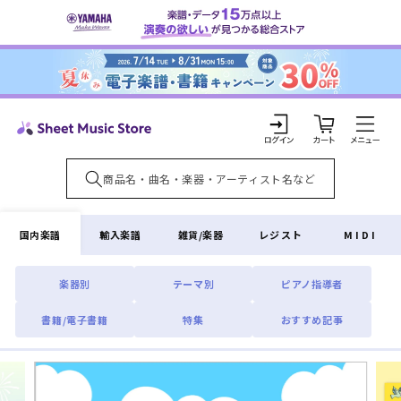
コンテ
ンツに
進む
カ
ー
ト
ロ
グ
イ
国内楽譜
輸入楽譜
雑貨/楽器
レジスト
MIDI
ン
楽器別
テーマ別
ピアノ指導者
書籍/電子書籍
特集
おすすめ記事