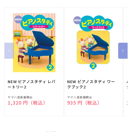
NEW ピアノスタディ レパ
NEW ピアノスタディ ワー
バ
ートリー2
クブック2
ク
販
ヤマハ音楽振興会
販
ヤマハ音楽振興会
販
（
通常価格
1,320 円（税込）
通常価格
935 円（税込）
通
1
売
売
売
元:
元:
元: