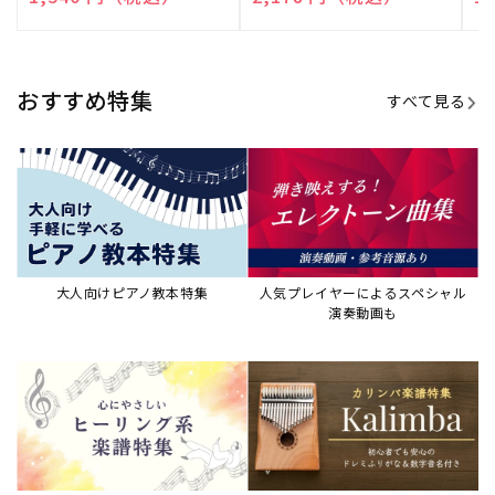
売
売
売
元:
元:
元:
おすすめ特集
すべて見る
大人向けピアノ教本特集
人気プレイヤーによるスペシャル
演奏動画も