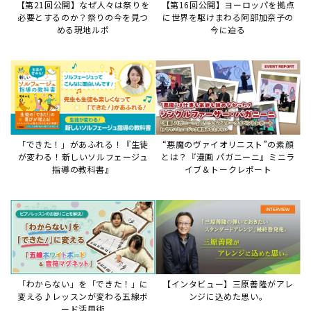
【第21回公開】なぜ人々は祭りを
【第16回公開】ヨーロッパを拠点
必要とするのか？祭りの今を見つ
に世界を駆けまわる阿部加奈子の
める現地ルポ
今に迫る
「できた！」があふれる！『生徒
“悪魔のヴァイオリニスト”の素顔
が変わる！新しいソルフェージュ
とは？『漫画 パガニーニ』ミニラ
指導の教科書』
イブ＆トークレポート
「わからない」を「できた！」に
【インタビュー】三原善隆がアレ
変える♪レッスンが変わる五線ボ
ンジに込めた思い。
ード活用術