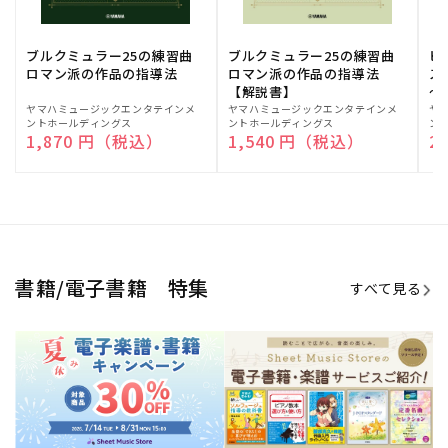
ブルクミュラー25の練習曲
ブルクミュラー25の練習曲
ピ
ロマン派の作品の指導法
ロマン派の作品の指導法
ス
【解説書】
～
販
ヤマハミュージックエンタテインメ
販
ヤマハミュージックエンタテインメ
販
ヤ
ントホールディングス
ントホールディングス
ン
売
売
売
通常価格
1,870 円（税込）
通常価格
1,540 円（税込）
通
2
元:
元:
元:
Sheet Music Store
書籍/電子書籍 特集
すべて見る