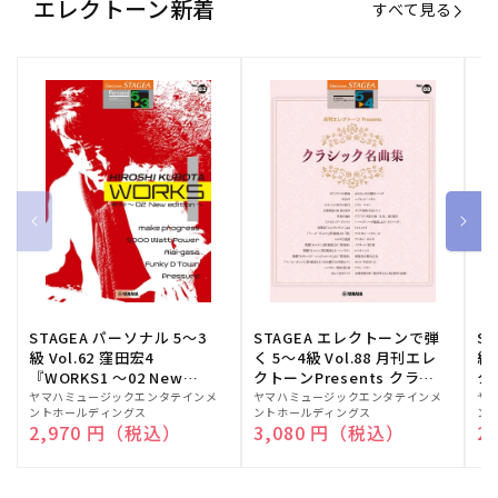
エレクトーン新着
すべて見る
STAGEA パーソナル 5～3
STAGEA エレクトーンで弾
S
級 Vol.62 窪田宏4
く 5～4級 Vol.88 月刊エレ
級
『WORKS1 ～02 New
クトーンPresents クラシ
ク
edition～』
ック名曲集
販
ヤマハミュージックエンタテインメ
販
ヤマハミュージックエンタテインメ
販
ヤ
ントホールディングス
ントホールディングス
ン
売
売
売
通常価格
2,970 円（税込）
通常価格
3,080 円（税込）
通
2
元:
元:
元: