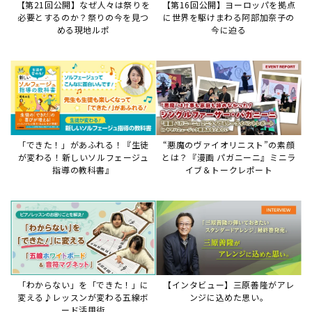
「わからない」を「できた！」に
【インタビュー】三原善隆がアレ
変える♪レッスンが変わる五線ボ
ンジに込めた思い。
ード活用術
サイトからのお知らせ
【お知らせ】ディスクラビア用楽曲デ
ータについて
2026年7月27日
本件は、ディスクラビアをヤマハミュージックデー
タショップと接続してご利用いただいているお客
様への重要なお知らせです。