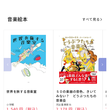
世界を旅する音楽室
５０の楽器の音色、きいて
ね
みない？ どうぶつたちの
し
音楽会
販
小学館
販
河出書房新社
販
ひ
通常価格
1,540 円（税込）
通常価格
2,178 円（税込）
通
1
売
売
売
元:
元:
元:
おすすめ特集
すべて見る
大人向けピアノ教本特集
人気プレイヤーによるスペシャル
演奏動画も