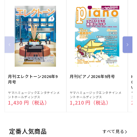
月刊エレクトーン2026年9
月刊ピアノ2026年9月号
HE
月号
03
Vo
販
ヤマハミュージックエンタテインメ
販
ヤマハミュージックエンタテインメ
販
ヤ
ントホールディングス
ントホールディングス
ン
売
売
売
通常価格
1,430 円（税込）
通常価格
1,210 円（税込）
通
2
元:
元:
元:
定番人気商品
すべて見る