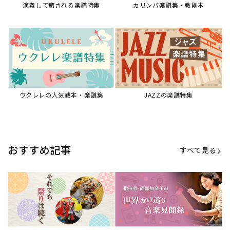
【第21回公開】なぜ人々は祭りを
【第16回公開】ヨーロッパを拠点
必要とするのか？祭りの今を見つ
に世界を駆けまわる阿部加奈子の
める現地ルポ
今に迫る
「できた！」があふれる！『生徒
“悪魔のヴァイオリニスト”の素顔
が変わる！新しいソルフェージュ
とは？『漫画 パガニーニ』ミニラ
指導の教科書』
イブ＆トークレポート