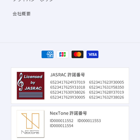
会社概要
決
済
方
法