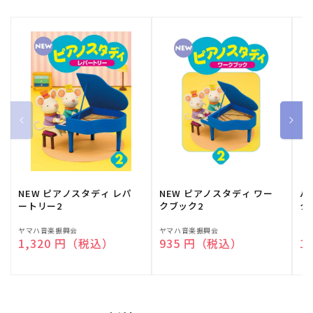
NEW ピアノスタディ レパ
NEW ピアノスタディ ワー
バ
ートリー2
クブック2
ク
販
ヤマハ音楽振興会
販
ヤマハ音楽振興会
販
（
通常価格
1,320 円（税込）
通常価格
935 円（税込）
通
1
売
売
売
元:
元:
元: