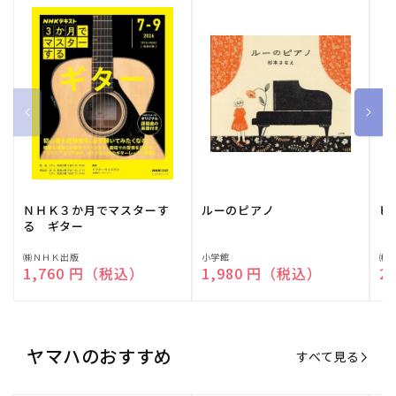
ＮＨＫ３か月でマスターす
ルーのピアノ
ピ
る ギター
販
㈱ＮＨＫ出版
販
小学館
販
㈱
通常価格
1,760 円（税込）
通常価格
1,980 円（税込）
通
2
売
売
売
元:
元:
元:
ヤマハのおすすめ
すべて見る