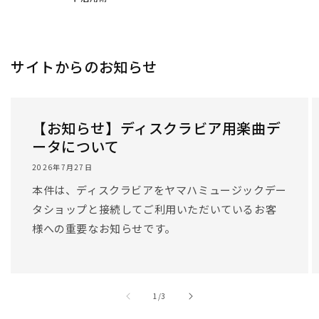
/
1
/
3