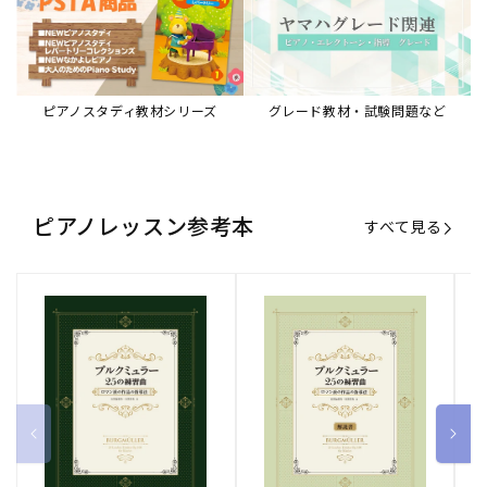
ブルクミュラー25の練習曲
ブルクミュラー25の練習曲
ピ
ロマン派の作品の指導法
ロマン派の作品の指導法
ス
【解説書】
～
販
ヤマハミュージックエンタテインメ
販
ヤマハミュージックエンタテインメ
販
ヤ
ントホールディングス
ントホールディングス
ン
売
売
売
通常価格
1,870 円（税込）
通常価格
1,540 円（税込）
通
2
元:
元:
元:
Sheet Music Store
書籍/電子書籍 特集
すべて見る