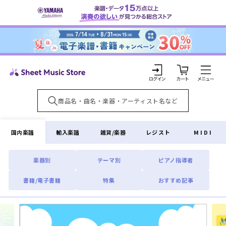
コンテ
ンツに
進む
カ
ー
ト
ロ
グ
イ
国内楽譜
輸入楽譜
雑貨/楽器
レジスト
MIDI
ン
楽器別
テーマ別
ピアノ指導者
書籍/電子書籍
特集
おすすめ記事