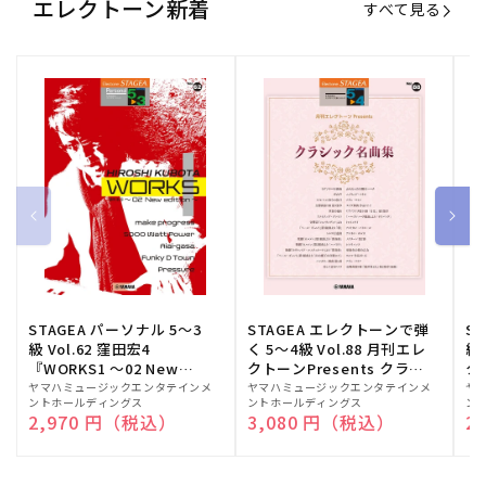
エレクトーン新着
すべて見る
STAGEA パーソナル 5～3
STAGEA エレクトーンで弾
S
級 Vol.62 窪田宏4
く 5～4級 Vol.88 月刊エレ
級
『WORKS1 ～02 New
クトーンPresents クラシ
ク
edition～』
ック名曲集
販
ヤマハミュージックエンタテインメ
販
ヤマハミュージックエンタテインメ
販
ヤ
ントホールディングス
ントホールディングス
ン
売
売
売
通常価格
2,970 円（税込）
通常価格
3,080 円（税込）
通
2
元:
元:
元: