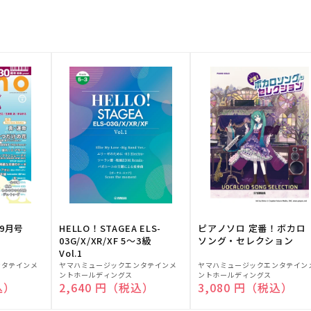
9月号
HELLO！STAGEA ELS-
ピアノソロ 定番！ボカロ
03G/X/XR/XF 5～3級
ソング・セレクション
Vol.1
販
販
ンタテインメ
ヤマハミュージックエンタテインメ
ヤマハミュージックエンタテイン
ントホールディングス
ントホールディングス
売
売
込）
通常価格
2,640 円（税込）
通常価格
3,080 円（税込）
元:
元: