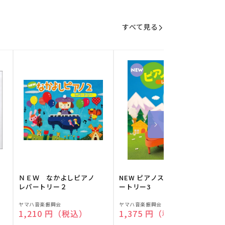
すべて見る
】
ＮＥＷ なかよしピアノ
NEW ピアノスタディ レパ
レパートリー２
ートリー3
販
販
ヤマハ音楽振興会
ヤマハ音楽振興会
O
通常価格
1,210 円（税込）
通常価格
1,375 円（税込）
売
売