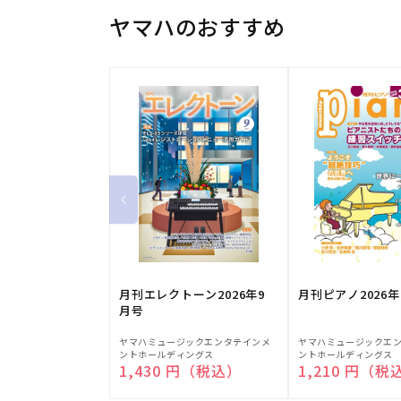
ヤマハのおすすめ
月刊エレクトーン2026年9
月刊ピアノ2026年
月号
販
販
ヤマハミュージックエンタテインメ
ヤマハミュージックエ
ントホールディングス
ントホールディングス
売
売
通常価格
1,430 円（税込）
通常価格
1,210 円（税
元:
元: