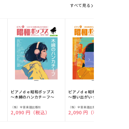
すべて見る
フ
ピアノｄｅ昭和ポップス
ピアノｄｅ昭和ポップス
～木綿のハンカチーフ～
～想い出がいっぱい～
販
販
（株）全音楽譜出版社
（株）全音楽譜出版社
（
通常価格
2,090 円（税込）
通常価格
2,090 円（税込）
売
売
元:
元:
元