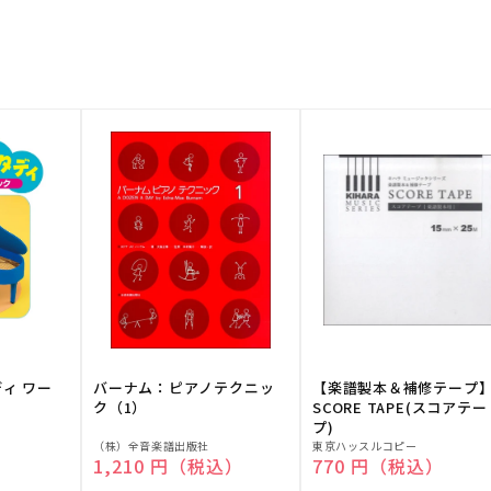
ディ ワー
バーナム：ピアノテクニッ
【楽譜製本＆補修テープ
ク（1）
SCORE TAPE(スコアテー
プ)
販
販
（株）全音楽譜出版社
東京ハッスルコピー
）
通常価格
1,210 円（税込）
通常価格
770 円（税込）
売
売