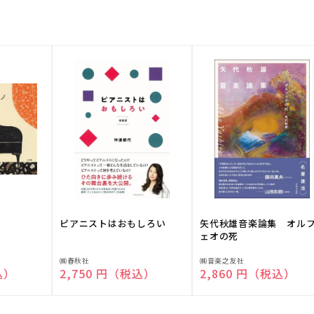
ピアニストはおもしろい
矢代秋雄音楽論集 オル
ェオの死
販
販
㈱春秋社
㈱音楽之友社
込）
通常価格
2,750 円（税込）
通常価格
2,860 円（税込）
売
売
元:
元: