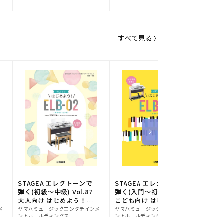
元:
元:
元
すべて見る
STAGEA エレクトーンで
STAGEA エレクトーンで
S
ー
弾く(初級～中級) Vol.87
弾く(入門～初級) Vol.86
級
大人向け はじめよう！
こども向け はじめよう！
販
ELB-02(楽器のトリセツ
販
ELB-02(楽器のトリセツ
メ
ヤマハミュージックエンタテインメ
ヤマハミュージックエンタテインメ
ヤ
ントホールディングス
ントホールディングス
ン