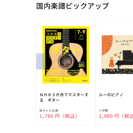
国内楽譜ピックアップ
ＮＨＫ３か月でマスターす
ルーのピアノ
る ギター
販
販
㈱ＮＨＫ出版
小学館
通常価格
1,760 円（税込）
通常価格
1,980 円（税
売
売
元:
元: