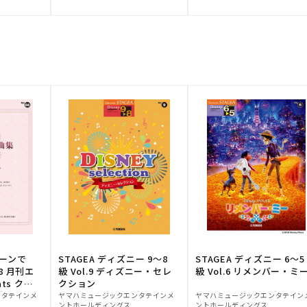
元:
元:
トーンで
STAGEA ディズニー 9～8
STAGEA ディズニー 6～5
88 月刊エ
級 Vol.9 ディズニー・セレ
級 Vol.6 リメンバー・ミ
ts クラ
クション
販
販
ンタテインメ
ヤマハミュージックエンタテインメ
ヤマハミュージックエンタテイン
ントホールディングス
ントホールディングス