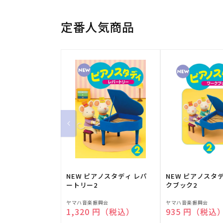
定番人気商品
NEW ピアノスタディ レパ
NEW ピアノスタ
ートリー2
クブック2
販
販
ヤマハ音楽振興会
ヤマハ音楽振興会
通常価格
1,320 円（税込）
通常価格
935 円（税込
売
売