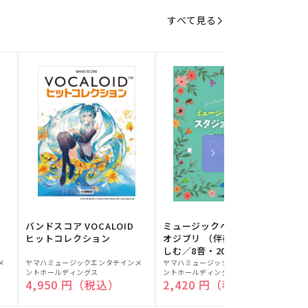
すべて見る
バンドスコア VOCALOID
ミュージックベルでスタジ
ヒットコレクション
オジブリ （伴奏音源と楽
しむ／8音・20音ベル対応
販
販
／ドレミふりがな付）
メ
ヤマハミュージックエンタテインメ
ヤマハミュージックエンタテインメ
ヤ
ントホールディングス
ントホールディングス
ン
売
売
通常価格
4,950 円（税込）
通常価格
2,420 円（税込）
元:
元:
元