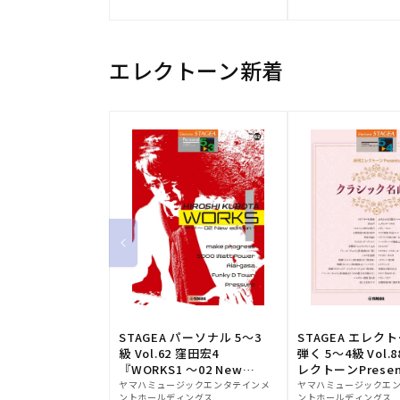
元:
元:
エレクトーン新着
STAGEA パーソナル 5～3
STAGEA エレク
級 Vol.62 窪田宏4
弾く 5～4級 Vol.
『WORKS1 ～02 New
レクトーンPresen
販
edition～』
販
シック名曲集
ヤマハミュージックエンタテインメ
ヤマハミュージックエ
ントホールディングス
ントホールディングス