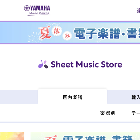
コンテ
ンツに
進む
輸
国内楽譜
楽器別
テ