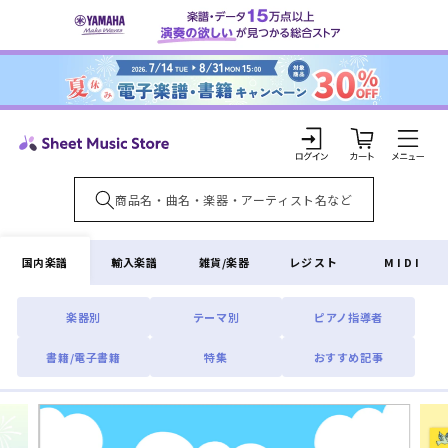
コンテ
ンツに
進む
カ
ー
ト
ロ
グ
イ
国内楽譜
輸入楽譜
雑貨/楽器
レジスト
MIDI
ン
楽器別
テーマ別
ピアノ指導者
書籍/電子書籍
特集
おすすめ記事