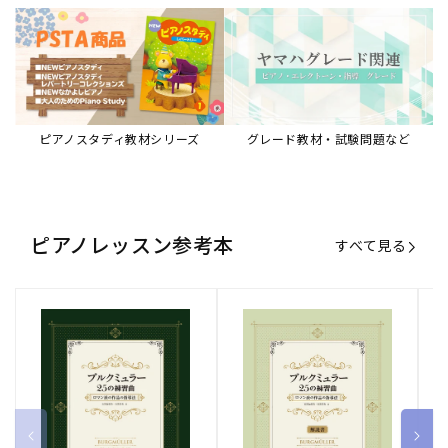
ブルクミュラー25の練習曲
ブルクミュラー25の練習曲
ピ
ロマン派の作品の指導法
ロマン派の作品の指導法
ス
【解説書】
～
販
ヤマハミュージックエンタテインメ
販
ヤマハミュージックエンタテインメ
販
ヤ
ントホールディングス
ントホールディングス
ン
売
売
売
通常価格
1,870 円（税込）
通常価格
1,540 円（税込）
通
2
元:
元:
元:
Sheet Music Store
書籍/電子書籍 特集
すべて見る