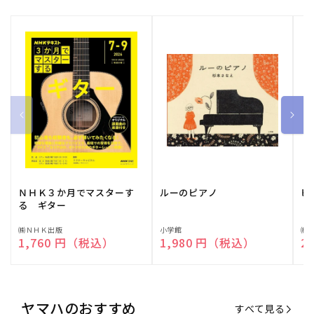
ＮＨＫ３か月でマスターす
ルーのピアノ
ピ
る ギター
販
㈱ＮＨＫ出版
販
小学館
販
㈱
通常価格
1,760 円（税込）
通常価格
1,980 円（税込）
通
2
売
売
売
元:
元:
元:
ヤマハのおすすめ
すべて見る