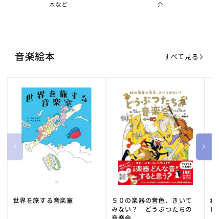
世界を旅する音楽室
５０の楽器の音色、きいて
ね
みない？ どうぶつたちの
し
音楽会
販
小学館
販
河出書房新社
販
ひ
通常価格
1,540 円（税込）
通常価格
2,178 円（税込）
通
1
売
売
売
元:
元:
元:
おすすめ特集
すべて見る
大人向けピアノ教本特集
人気プレイヤーによるスペシャル
演奏動画も