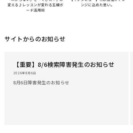
/
1
/
3