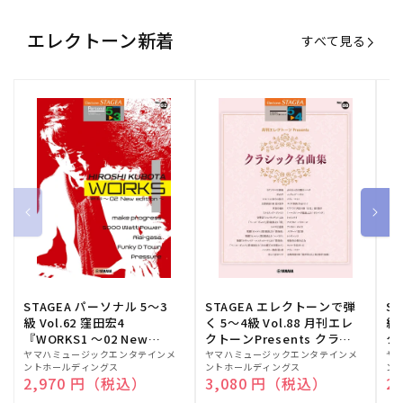
エレクトーン新着
すべて見る
STAGEA パーソナル 5～3
STAGEA エレクトーンで弾
S
級 Vol.62 窪田宏4
く 5～4級 Vol.88 月刊エレ
級
『WORKS1 ～02 New
クトーンPresents クラシ
ク
edition～』
ック名曲集
販
ヤマハミュージックエンタテインメ
販
ヤマハミュージックエンタテインメ
販
ヤ
ントホールディングス
ントホールディングス
ン
売
売
売
通常価格
2,970 円（税込）
通常価格
3,080 円（税込）
通
2
元:
元:
元: