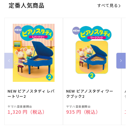
定番人気商品
すべて見る
NEW ピアノスタディ レパ
NEW ピアノスタディ ワー
バ
ートリー2
クブック2
ク
販
ヤマハ音楽振興会
販
ヤマハ音楽振興会
販
（
通常価格
1,320 円（税込）
通常価格
935 円（税込）
通
1
売
売
売
元:
元:
元: