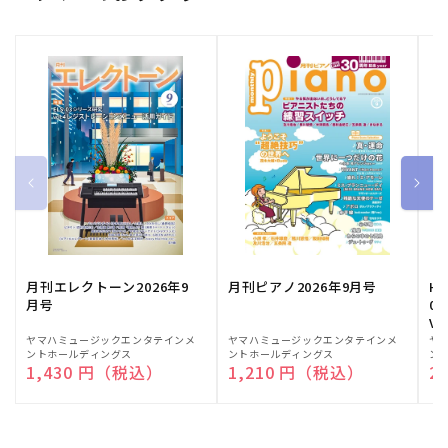
月刊エレクトーン2026年9
月刊ピアノ2026年9月号
HE
月号
03
Vo
販
ヤマハミュージックエンタテインメ
販
ヤマハミュージックエンタテインメ
販
ヤ
ントホールディングス
ントホールディングス
ン
売
売
売
通常価格
1,430 円（税込）
通常価格
1,210 円（税込）
通
2
元:
元:
元: