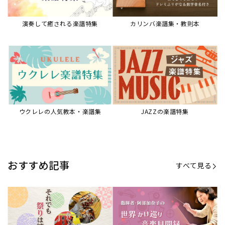
【第20回公開】なぜ人々は祭りを
【第16回公開】ヨーロッパを拠点
必要とするのか？祭りの今を見つ
に世界を駆けまわる阿部加奈子の
める現地ルポ
今に迫る
「できた！」があふれる！『生徒
“悪魔のヴァイオリニスト”の素顔
が変わる！新しいソルフェージュ
とは？『漫画 パガニーニ』ミニラ
指導の教科書』
イブ＆トークレポート