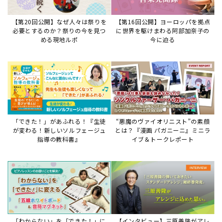
「わからない」を「できた！」に
【インタビュー】三原善隆がアレ
変える♪レッスンが変わる五線ボ
ンジに込めた思い。
ード活用術
サイトからのお知らせ
【重要】8/6検索障害発生のお知らせ
2026年8月6日
8月6日障害発生のお知らせ