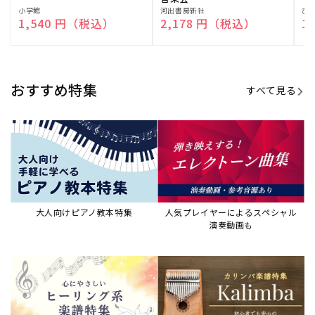
販
小学館
販
河出書房新社
販
ひ
通常価格
1,540 円（税込）
通常価格
2,178 円（税込）
通
1
売
売
売
元:
元:
元:
おすすめ特集
すべて見る
大人向けピアノ教本特集
人気プレイヤーによるスペシャル
演奏動画も