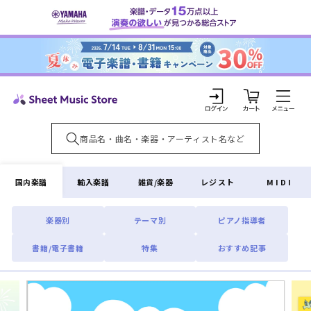
コンテ
ンツに
進む
カ
ー
ト
ロ
グ
イ
国内楽譜
輸入楽譜
雑貨/楽器
レジスト
MIDI
ン
楽器別
テーマ別
ピアノ指導者
書籍/電子書籍
特集
おすすめ記事