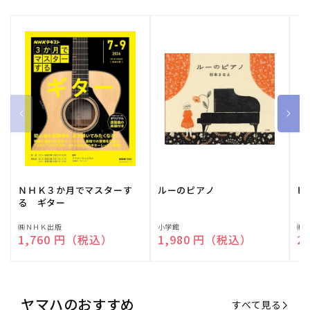
ＮＨＫ３か月でマスターす
ルーのピアノ
ピ
る ギター
販
㈱ＮＨＫ出版
販
小学館
販
㈱
通常価格
1,760 円（税込）
通常価格
1,980 円（税込）
通
2
売
売
売
元:
元:
元:
ヤマハのおすすめ
すべて見る