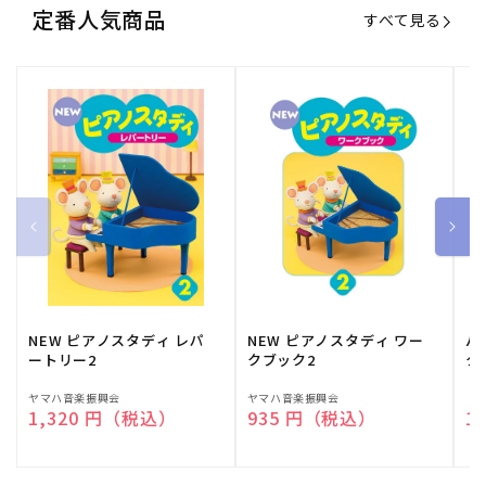
定番人気商品
すべて見る
NEW ピアノスタディ レパ
NEW ピアノスタディ ワー
バ
ートリー2
クブック2
ク
販
ヤマハ音楽振興会
販
ヤマハ音楽振興会
販
（
通常価格
1,320 円（税込）
通常価格
935 円（税込）
通
1
売
売
売
元:
元:
元: