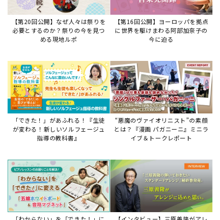
【第20回公開】なぜ人々は祭りを
【第16回公開】ヨーロッパを拠点
必要とするのか？祭りの今を見つ
に世界を駆けまわる阿部加奈子の
める現地ルポ
今に迫る
「できた！」があふれる！『生徒
“悪魔のヴァイオリニスト”の素顔
が変わる！新しいソルフェージュ
とは？『漫画 パガニーニ』ミニラ
指導の教科書』
イブ＆トークレポート
「わからない」を「できた！」に
【インタビュー】三原善隆がアレ