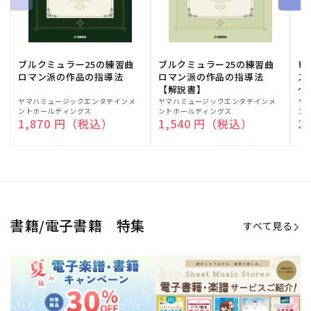
ブルクミュラー25の練習曲
ブルクミュラー25の練習曲
ピ
ロマン派の作品の指導法
ロマン派の作品の指導法
ス
【解説書】
～
販
ヤマハミュージックエンタテインメ
販
ヤマハミュージックエンタテインメ
販
ヤ
ントホールディングス
ントホールディングス
ン
売
売
売
通常価格
1,870 円（税込）
通常価格
1,540 円（税込）
通
2
元:
元:
元:
Sheet Music Store
書籍/電子書籍 特集
すべて見る