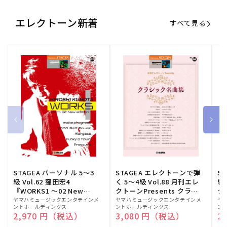
エレクトーン新着
すべて見る
STAGEA パーソナル 5～3
STAGEA エレクトーンで弾
S
級 Vol.62 窪田宏4
く 5～4級 Vol.88 月刊エレ
級
『WORKS1 ～02 New
クトーンPresents クラシ
ク
edition～』
ック名曲集
販
ヤマハミュージックエンタテインメ
販
ヤマハミュージックエンタテインメ
販
ヤ
ントホールディングス
ントホールディングス
ン
売
売
売
通常価格
2,970 円（税込）
通常価格
3,080 円（税込）
通
2
元:
元:
元: