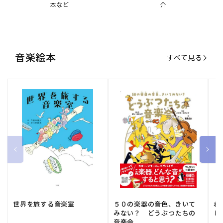
本など
介
音楽絵本
すべて見る
世界を旅する音楽室
５０の楽器の音色、きいて
ね
みない？ どうぶつたちの
し
音楽会