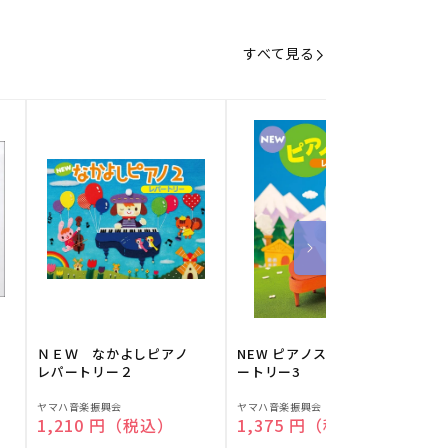
すべて見る
】
ＮＥＷ なかよしピアノ
NEW ピアノスタディ レパ
レパートリー２
ートリー3
販
販
ヤマハ音楽振興会
ヤマハ音楽振興会
O
通常価格
1,210 円（税込）
通常価格
1,375 円（税込）
売
売