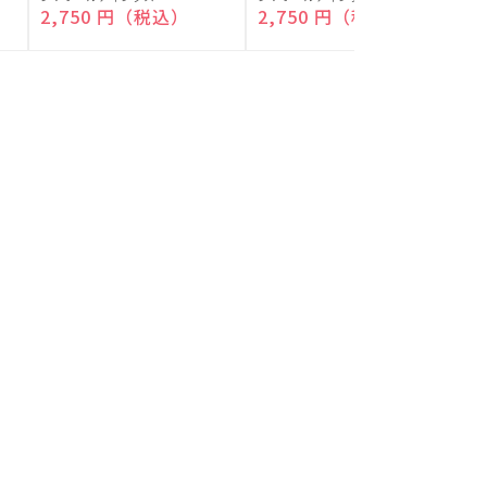
付)
付)
売
売
通常価格
2,750 円（税込）
通常価格
2,750 円（税込）
元:
元:
元
カテゴリ一覧