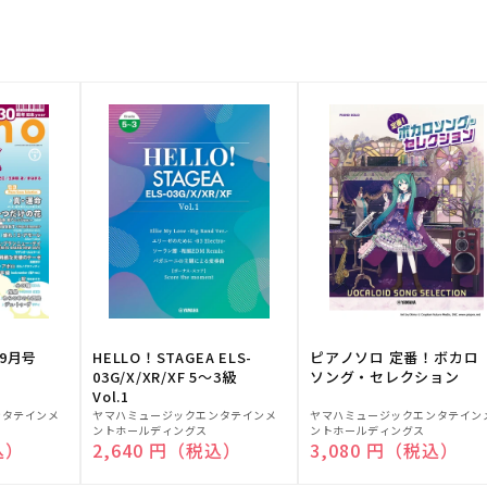
9月号
HELLO！STAGEA ELS-
ピアノソロ 定番！ボカロ
03G/X/XR/XF 5～3級
ソング・セレクション
Vol.1
販
販
ンタテインメ
ヤマハミュージックエンタテインメ
ヤマハミュージックエンタテイン
ントホールディングス
ントホールディングス
売
売
込）
通常価格
2,640 円（税込）
通常価格
3,080 円（税込）
元:
元: