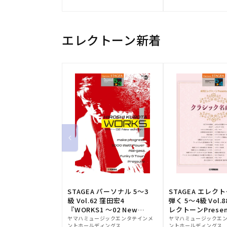
元:
元:
エレクトーン新着
STAGEA パーソナル 5～3
STAGEA エレク
級 Vol.62 窪田宏4
弾く 5～4級 Vol.
『WORKS1 ～02 New
レクトーンPresen
販
edition～』
販
シック名曲集
ヤマハミュージックエンタテインメ
ヤマハミュージックエ
ントホールディングス
ントホールディングス