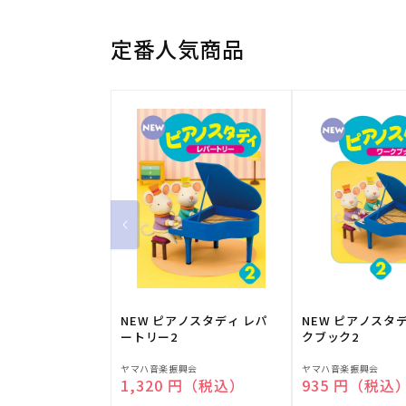
定番人気商品
NEW ピアノスタディ レパ
NEW ピアノスタ
ートリー2
クブック2
販
販
ヤマハ音楽振興会
ヤマハ音楽振興会
通常価格
1,320 円（税込）
通常価格
935 円（税込
売
売