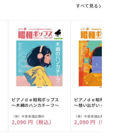
すべて見る
フ
ピアノｄｅ昭和ポップス
ピアノｄｅ昭和ポップス
～木綿のハンカチーフ～
～想い出がいっぱい～
販
販
（株）全音楽譜出版社
（株）全音楽譜出版社
（
通常価格
2,090 円（税込）
通常価格
2,090 円（税込）
売
売
元:
元:
元