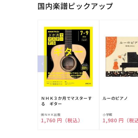
国内楽譜ピックアップ
ＮＨＫ３か月でマスターす
ルーのピアノ
る ギター
販
販
㈱ＮＨＫ出版
小学館
通常価格
1,760 円（税込）
通常価格
1,980 円（税
売
売
元:
元: