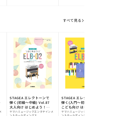
元:
元:
元
すべて見る
STAGEA エレクトーンで
STAGEA エレクトーンで
S
ー
弾く(初級～中級) Vol.87
弾く(入門～初級) Vol.86
級
大人向け はじめよう！
こども向け はじめよう！
販
ELB-02(楽器のトリセツ
販
ELB-02(楽器のトリセツ
メ
ヤマハミュージックエンタテインメ
ヤマハミュージックエンタテインメ
ヤ
ントホールディングス
ントホールディングス
ン