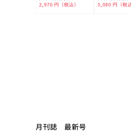
売
売
通常価格
2,970 円（税込）
通常価格
3,080 円（税
元:
元:
月刊誌 最新号
楽器から探す