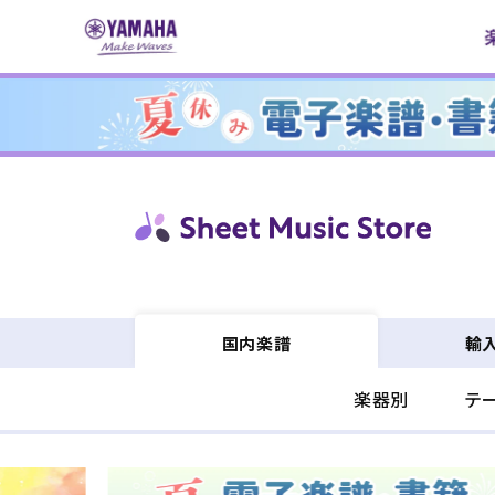
コンテ
ンツに
進む
輸
国内楽譜
楽器別
テ