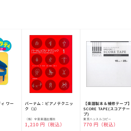
ディ ワー
バーナム：ピアノテクニッ
【楽譜製本＆補修テープ
ク（1）
SCORE TAPE(スコアテー
プ)
販
販
（株）全音楽譜出版社
東京ハッスルコピー
）
通常価格
1,210 円（税込）
通常価格
770 円（税込）
売
売