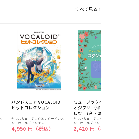
すべて見る
バンドスコア VOCALOID
ミュージックベルでスタジ
ヒットコレクション
オジブリ （伴奏音源と楽
しむ／8音・20音ベル対応
販
販
／ドレミふりがな付）
メ
ヤマハミュージックエンタテインメ
ヤマハミュージックエンタテインメ
ヤ
ントホールディングス
ントホールディングス
ン
売
売
通常価格
4,950 円（税込）
通常価格
2,420 円（税込）
元:
元:
元