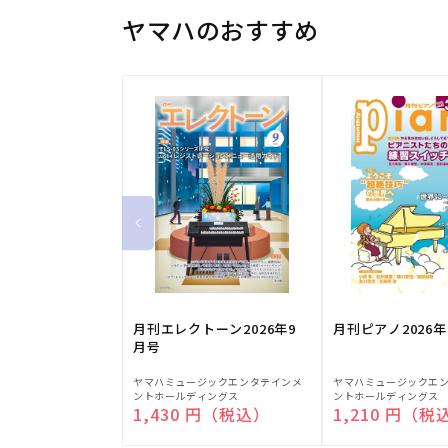
ヤマハのおすすめ
月刊エレクトーン2026年9
月刊ピアノ2026年
月号
販
販
ヤマハミュージックエンタテインメ
ヤマハミュージックエ
ントホールディングス
ントホールディングス
売
売
通常価格
1,430 円（税込）
通常価格
1,210 円（税
元:
元: