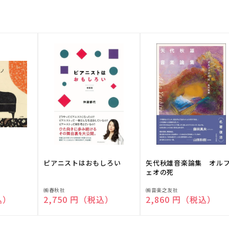
ピアニストはおもしろい
矢代秋雄音楽論集 オル
ェオの死
販
販
㈱春秋社
㈱音楽之友社
込）
通常価格
2,750 円（税込）
通常価格
2,860 円（税込）
売
売
元:
元: