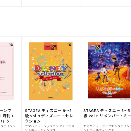
元:
元:
トーンで
STAGEA ディズニー 9～8
STAGEA ディズニー 6～5
88 月刊エ
級 Vol.9 ディズニー・セレ
級 Vol.6 リメンバー・ミ
ts クラ
クション
販
販
ンタテインメ
ヤマハミュージックエンタテインメ
ヤマハミュージックエンタテイン
ントホールディングス
ントホールディングス