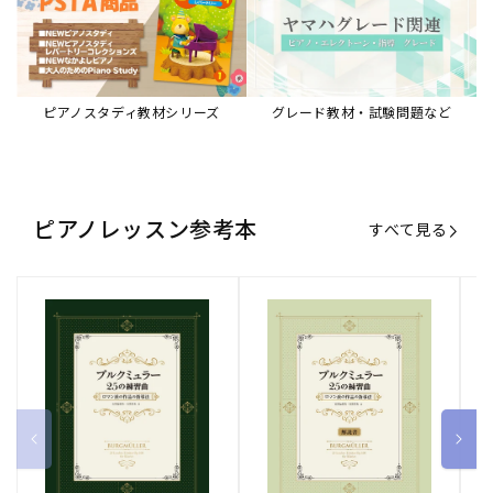
ブルクミュラー25の練習曲
ブルクミュラー25の練習曲
ピ
ロマン派の作品の指導法
ロマン派の作品の指導法
ス
【解説書】
～
販
ヤマハミュージックエンタテインメ
販
ヤマハミュージックエンタテインメ
販
ヤ
ントホールディングス
ントホールディングス
ン
売
売
売
通常価格
1,870 円（税込）
通常価格
1,540 円（税込）
通
2
元:
元:
元:
Sheet Music Store
書籍/電子書籍 特集
すべて見る