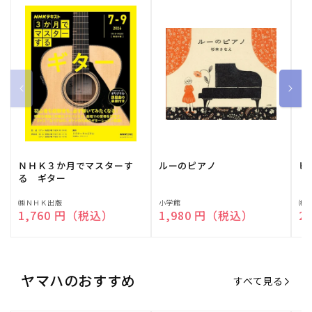
ＮＨＫ３か月でマスターす
ルーのピアノ
ピ
る ギター
販
㈱ＮＨＫ出版
販
小学館
販
㈱
通常価格
1,760 円（税込）
通常価格
1,980 円（税込）
通
2
売
売
売
元:
元:
元:
ヤマハのおすすめ
すべて見る