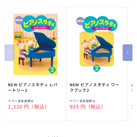
NEW ピアノスタディ レパ
NEW ピアノスタディ ワー
バ
ートリー2
クブック2
ク
販
ヤマハ音楽振興会
販
ヤマハ音楽振興会
販
（
通常価格
1,320 円（税込）
通常価格
935 円（税込）
通
1
売
売
売
元:
元:
元: