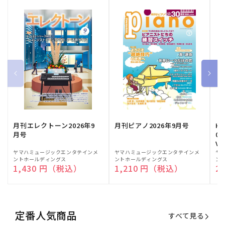
月刊エレクトーン2026年9
月刊ピアノ2026年9月号
HE
月号
03
Vo
販
ヤマハミュージックエンタテインメ
販
ヤマハミュージックエンタテインメ
販
ヤ
ントホールディングス
ントホールディングス
ン
売
売
売
通常価格
1,430 円（税込）
通常価格
1,210 円（税込）
通
2
元:
元:
元:
定番人気商品
すべて見る