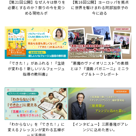
「わからない」を「できた！」に
【インタビュー】三原善隆がアレ
変える♪レッスンが変わる五線ボ
ンジに込めた思い。
ード活用術
サイトからのお知らせ
【お知らせ】ディスクラビア用楽曲デ
ータについて
2026年7月27日
本件は、ディスクラビアをヤマハミュージックデー
タショップと接続してご利用いただいているお客
様への重要なお知らせです。