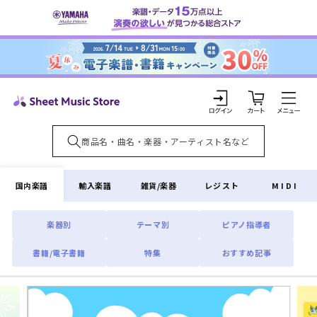
コンテ
ンツに
進む
カ
ー
ト
ロ
グ
イ
国内楽譜
輸入楽譜
雑貨/楽器
レジスト
MIDI
ン
楽器別
テーマ別
ピアノ指導者
書籍/電子書籍
特集
おすすめ記事