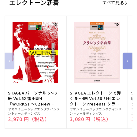
エレクトーン新着
すべて見る
STAGEA パーソナル 5～3
STAGEA エレクトーンで弾
S
級 Vol.62 窪田宏4
く 5～4級 Vol.88 月刊エレ
級
『WORKS1 ～02 New
クトーンPresents クラシ
ク
edition～』
ック名曲集
販
ヤマハミュージックエンタテインメ
販
ヤマハミュージックエンタテインメ
販
ヤ
ントホールディングス
ントホールディングス
ン
売
売
売
通常価格
2,970 円（税込）
通常価格
3,080 円（税込）
通
2
元:
元:
元: