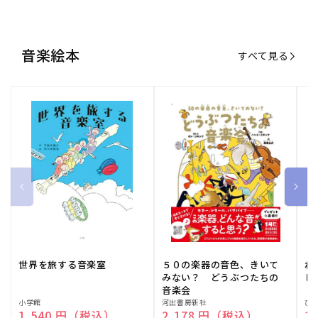
世界を旅する音楽室
５０の楽器の音色、きいて
ね
みない？ どうぶつたちの
し
音楽会
販
小学館
販
河出書房新社
販
ひ
通常価格
1,540 円（税込）
通常価格
2,178 円（税込）
通
1
売
売
売
元:
元:
元:
おすすめ特集
すべて見る
大人向けピアノ教本特集
人気プレイヤーによるスペシャル
演奏動画も