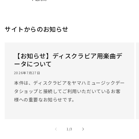
/
1
/
3