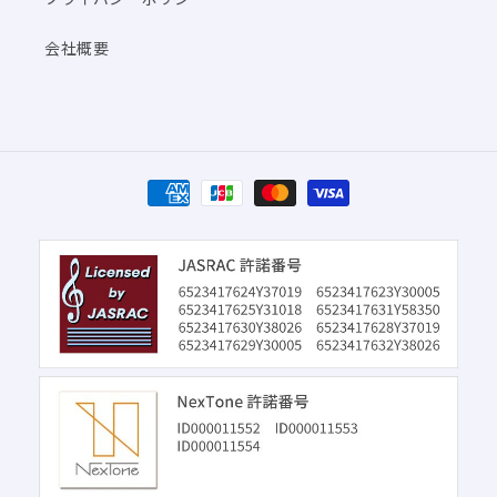
会社概要
決
済
方
法