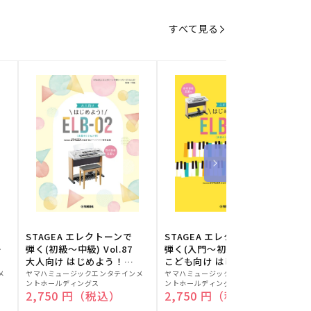
すべて見る
STAGEA エレクトーンで
STAGEA エレクトーンで
S
ー
弾く(初級～中級) Vol.87
弾く(入門～初級) Vol.86
級
大人向け はじめよう！
こども向け はじめよう！
販
ELB-02(楽器のトリセツ
販
ELB-02(楽器のトリセツ
メ
ヤマハミュージックエンタテインメ
ヤマハミュージックエンタテインメ
ヤ
ントホールディングス
ントホールディングス
ン
付)
付)
売
売
通常価格
2,750 円（税込）
通常価格
2,750 円（税込）
元:
元:
元