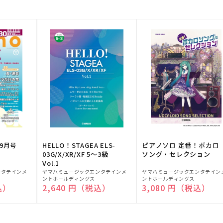
9月号
HELLO！STAGEA ELS-
ピアノソロ 定番！ボカロ
03G/X/XR/XF 5～3級
ソング・セレクション
Vol.1
販
販
ンタテインメ
ヤマハミュージックエンタテインメ
ヤマハミュージックエンタテイン
ントホールディングス
ントホールディングス
売
売
込）
通常価格
2,640 円（税込）
通常価格
3,080 円（税込）
元:
元: