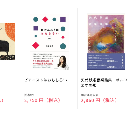
ピアニストはおもしろい
矢代秋雄音楽論集 オル
ェオの死
販
販
㈱春秋社
㈱音楽之友社
込）
通常価格
2,750 円（税込）
通常価格
2,860 円（税込）
売
売
元:
元: