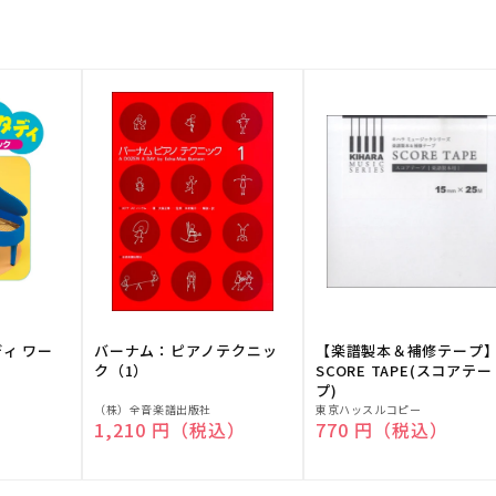
ディ ワー
バーナム：ピアノテクニッ
【楽譜製本＆補修テープ
ク（1）
SCORE TAPE(スコアテー
プ)
販
販
（株）全音楽譜出版社
東京ハッスルコピー
）
通常価格
1,210 円（税込）
通常価格
770 円（税込）
売
売
元:
元: