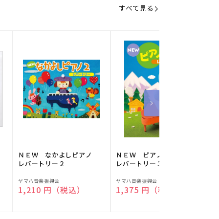
すべて見る
】
ＮＥＷ なかよしピアノ
ＮＥＷ ピアノスタディ
レパートリー２
レパートリー３
販
販
ヤマハ音楽振興会
ヤマハ音楽振興会
O
通常価格
1,210 円（税込）
通常価格
1,375 円（税込）
売
売
元:
元:
元