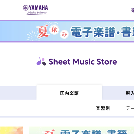
コンテ
ンツに
進む
輸
国内楽譜
楽器別
テ