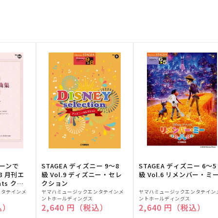
トーンで
STAGEA ディズニー 9～8
STAGEA ディズニー 6～5
88 月刊エ
級 Vol.9 ディズニー・セレ
級 Vol.6 リメンバー・ミ
ts クラ
クション
販
販
ンタテインメ
ヤマハミュージックエンタテインメ
ヤマハミュージックエンタテイン
ントホールディングス
ントホールディングス
売
売
込）
通常価格
2,640 円（税込）
通常価格
2,640 円（税込）
元:
元: