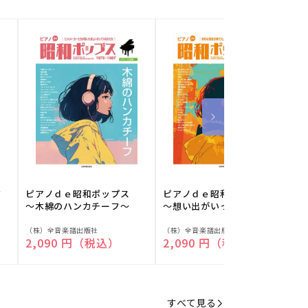
フ
ピアノｄｅ昭和ポップス
ピアノｄｅ昭和ポップス
～木綿のハンカチーフ～
～想い出がいっぱい～
販
販
（株）全音楽譜出版社
（株）全音楽譜出版社
（
通常価格
2,090 円（税込）
通常価格
2,090 円（税込）
売
売
元:
元:
元
すべて見る