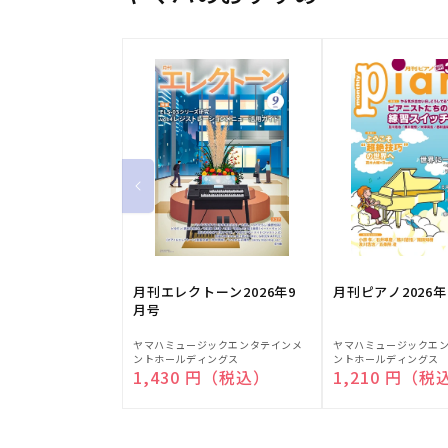
月刊エレクトーン2026年9
月刊ピアノ2026年
月号
販
販
ヤマハミュージックエンタテインメ
ヤマハミュージックエ
ントホールディングス
ントホールディングス
売
売
通常価格
1,430 円（税込）
通常価格
1,210 円（税
元:
元: