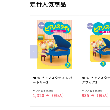
定番人気商品
NEW ピアノスタディ レパ
NEW ピアノスタ
ートリー2
クブック2
販
販
ヤマハ音楽振興会
ヤマハ音楽振興会
通常価格
1,320 円（税込）
通常価格
935 円（税込
売
売
元:
元: