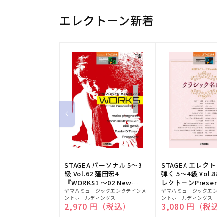
エレクトーン新着
STAGEA パーソナル 5～3
STAGEA エレク
級 Vol.62 窪田宏4
弾く 5～4級 Vol.
『WORKS1 ～02 New
レクトーンPresen
販
edition～』
販
シック名曲集
ヤマハミュージックエンタテインメ
ヤマハミュージックエ
ントホールディングス
ントホールディングス
売
売
通常価格
2,970 円（税込）
通常価格
3,080 円（税
元:
元: