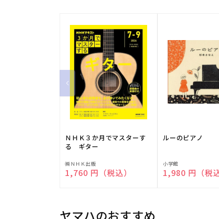
ＮＨＫ３か月でマスターす
ルーのピアノ
る ギター
販
販
㈱ＮＨＫ出版
小学館
通常価格
1,760 円（税込）
通常価格
1,980 円（税
売
売
元:
元:
ヤマハのおすすめ