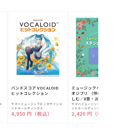
バンドスコア VOCALOID
ミュージックベルでスタジ
ヒットコレクション
オジブリ （伴奏音源と楽
しむ／8音・20音ベル対応
販
販
／ドレミふりがな付）
メ
ヤマハミュージックエンタテインメ
ヤマハミュージックエンタテインメ
ヤ
ントホールディングス
ントホールディングス
ン
売
売
通常価格
4,950 円（税込）
通常価格
2,420 円（税込）
元:
元:
元