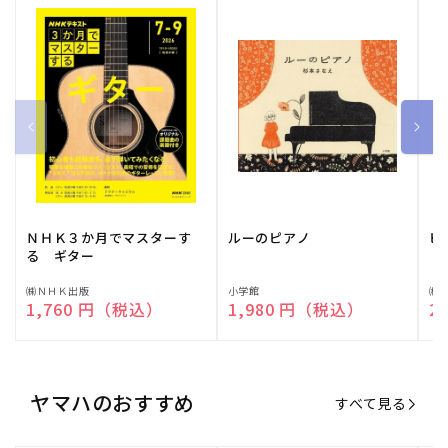
ＮＨＫ３か月でマスターす
ルーのピアノ
ピ
る ギター
販
㈱ＮＨＫ出版
販
小学館
販
㈱
通常価格
1,760 円（税込）
通常価格
1,980 円（税込）
通
2
売
売
売
元:
元:
元:
ヤマハのおすすめ
すべて見る