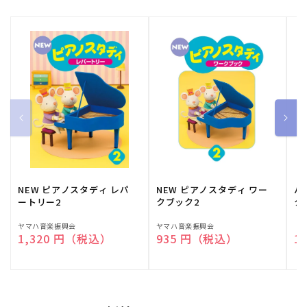
NEW ピアノスタディ レパ
NEW ピアノスタディ ワー
バ
ートリー2
クブック2
ク
販
ヤマハ音楽振興会
販
ヤマハ音楽振興会
販
（
通常価格
1,320 円（税込）
通常価格
935 円（税込）
通
1
売
売
売
元:
元:
元: