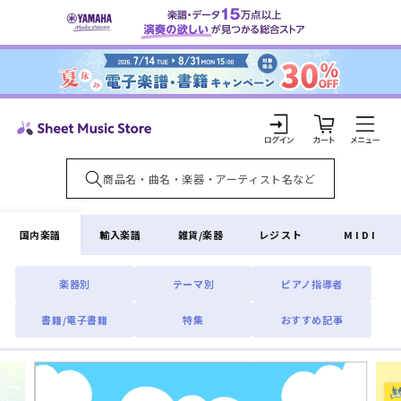
コンテ
ンツに
進む
カ
ー
ト
ロ
グ
イ
国内楽譜
輸入楽譜
雑貨/楽器
レジスト
MIDI
ン
楽器別
テーマ別
ピアノ指導者
書籍/電子書籍
特集
おすすめ記事