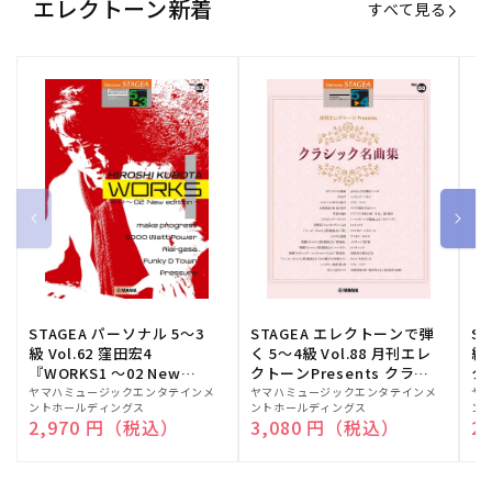
エレクトーン新着
すべて見る
STAGEA パーソナル 5～3
STAGEA エレクトーンで弾
S
級 Vol.62 窪田宏4
く 5～4級 Vol.88 月刊エレ
級
『WORKS1 ～02 New
クトーンPresents クラシ
ク
edition～』
ック名曲集
販
ヤマハミュージックエンタテインメ
販
ヤマハミュージックエンタテインメ
販
ヤ
ントホールディングス
ントホールディングス
ン
売
売
売
通常価格
2,970 円（税込）
通常価格
3,080 円（税込）
通
2
元:
元:
元: