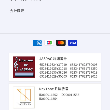
会社概要
決
済
方
法