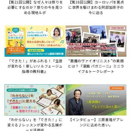
【第21回公開】なぜ人々は祭りを
【第16回公開】ヨーロッパを拠点
必要とするのか？祭りの今を見つ
に世界を駆けまわる阿部加奈子の
める現地ルポ
今に迫る
「できた！」があふれる！『生徒
“悪魔のヴァイオリニスト”の素顔
が変わる！新しいソルフェージュ
とは？『漫画 パガニーニ』ミニラ
指導の教科書』
イブ＆トークレポート
「わからない」を「できた！」に
【インタビュー】三原善隆がアレ
変える♪レッスンが変わる五線ボ
ンジに込めた思い。
ード活用術