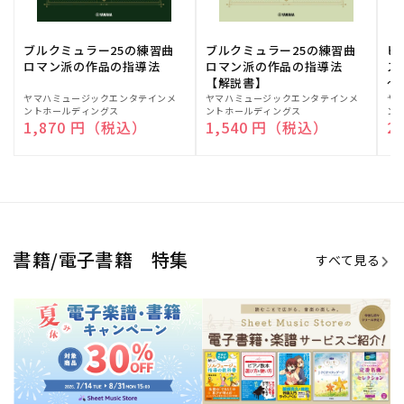
ブルクミュラー25の練習曲
ブルクミュラー25の練習曲
ピ
ロマン派の作品の指導法
ロマン派の作品の指導法
ス
【解説書】
～
販
ヤマハミュージックエンタテインメ
販
ヤマハミュージックエンタテインメ
販
ヤ
ントホールディングス
ントホールディングス
ン
売
売
売
通常価格
1,870 円（税込）
通常価格
1,540 円（税込）
通
2
元:
元:
元:
Sheet Music Store
書籍/電子書籍 特集
すべて見る