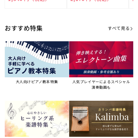
売
売
売
元:
元:
元:
おすすめ特集
すべて見る
大人向けピアノ教本特集
人気プレイヤーによるスペシャル
演奏動画も