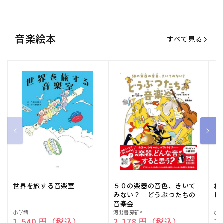
音楽絵本
すべて見る
世界を旅する音楽室
５０の楽器の音色、きいて
ね
みない？ どうぶつたちの
し
音楽会
販
小学館
販
河出書房新社
販
ひ
通常価格
1,540 円（税込）
通常価格
2,178 円（税込）
通
1