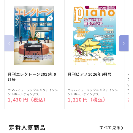
月刊エレクトーン2026年9
月刊ピアノ2026年9月号
HE
月号
03
Vo
販
ヤマハミュージックエンタテインメ
販
ヤマハミュージックエンタテインメ
販
ヤ
ントホールディングス
ントホールディングス
ン
売
売
売
通常価格
1,430 円（税込）
通常価格
1,210 円（税込）
通
2
元:
元:
元:
定番人気商品
すべて見る