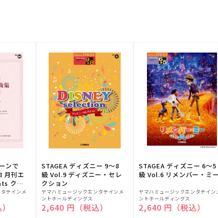
トーンで
STAGEA ディズニー 9～8
STAGEA ディズニー 6～5
88 月刊エ
級 Vol.9 ディズニー・セレ
級 Vol.6 リメンバー・ミ
ts クラ
クション
販
販
ンタテインメ
ヤマハミュージックエンタテインメ
ヤマハミュージックエンタテイン
ントホールディングス
ントホールディングス
売
売
込）
通常価格
2,640 円（税込）
通常価格
2,640 円（税込）
元:
元: