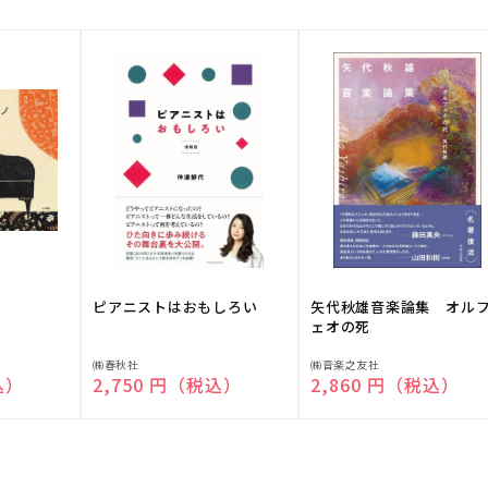
ピアニストはおもしろい
矢代秋雄音楽論集 オル
ェオの死
販
販
㈱春秋社
㈱音楽之友社
込）
通常価格
2,750 円（税込）
通常価格
2,860 円（税込）
売
売
元:
元: