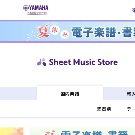
コンテ
ンツに
進む
輸
国内楽譜
楽器別
テ