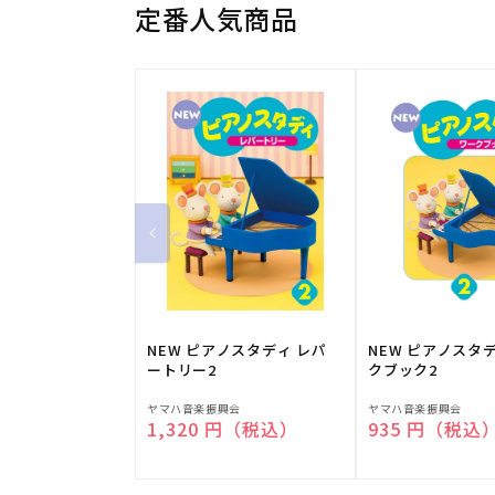
定番人気商品
NEW ピアノスタディ レパ
NEW ピアノスタ
ートリー2
クブック2
販
販
ヤマハ音楽振興会
ヤマハ音楽振興会
通常価格
1,320 円（税込）
通常価格
935 円（税込
売
売
元:
元: