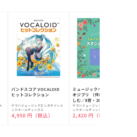
バンドスコア VOCALOID
ミュージックベルでスタジ
ヒットコレクション
オジブリ （伴奏音源と楽
しむ／8音・20音ベル対応
販
販
／ドレミふりがな付）
メ
ヤマハミュージックエンタテインメ
ヤマハミュージックエンタテインメ
ヤ
ントホールディングス
ントホールディングス
ン
売
売
通常価格
4,950 円（税込）
通常価格
2,420 円（税込）
元:
元:
元