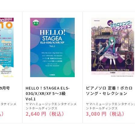
9月号
HELLO！STAGEA ELS-
ピアノソロ 定番！ボカロ
03G/X/XR/XF 5～3級
ソング・セレクション
Vol.1
販
販
ンタテインメ
ヤマハミュージックエンタテインメ
ヤマハミュージックエンタテイン
ントホールディングス
ントホールディングス
売
売
込）
通常価格
2,640 円（税込）
通常価格
3,080 円（税込）
元:
元: