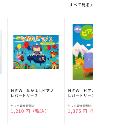
すべて見る
】
ＮＥＷ なかよしピアノ
ＮＥＷ ピアノスタディ
レパートリー２
レパートリー３
販
販
ヤマハ音楽振興会
ヤマハ音楽振興会
O
通常価格
1,210 円（税込）
通常価格
1,375 円（税込）
売
売
元:
元:
元