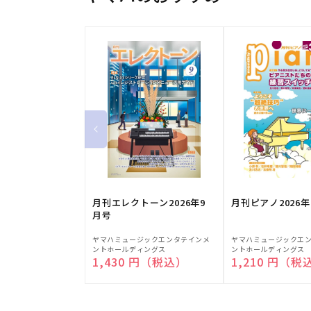
月刊エレクトーン2026年9
月刊ピアノ2026年
月号
販
販
ヤマハミュージックエンタテインメ
ヤマハミュージックエ
ントホールディングス
ントホールディングス
売
売
通常価格
1,430 円（税込）
通常価格
1,210 円（税
元:
元: