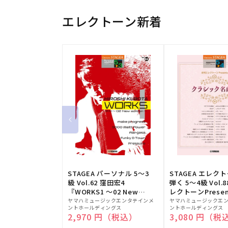
エレクトーン新着
STAGEA パーソナル 5～3
STAGEA エレク
級 Vol.62 窪田宏4
弾く 5～4級 Vol.
『WORKS1 ～02 New
レクトーンPresen
販
edition～』
販
シック名曲集
ヤマハミュージックエンタテインメ
ヤマハミュージックエ
ントホールディングス
ントホールディングス
売
売
通常価格
2,970 円（税込）
通常価格
3,080 円（税
元:
元: