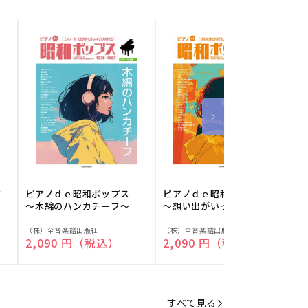
フ
ピアノｄｅ昭和ポップス
ピアノｄｅ昭和ポップス
～木綿のハンカチーフ～
～想い出がいっぱい～
販
販
（株）全音楽譜出版社
（株）全音楽譜出版社
（
通常価格
2,090 円（税込）
通常価格
2,090 円（税込）
売
売
元:
元:
元
すべて見る