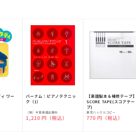
ディ ワー
バーナム：ピアノテクニッ
【楽譜製本＆補修テープ
ク（1）
SCORE TAPE(スコアテー
プ)
販
販
（株）全音楽譜出版社
東京ハッスルコピー
）
通常価格
1,210 円（税込）
通常価格
770 円（税込）
売
売
元:
元: