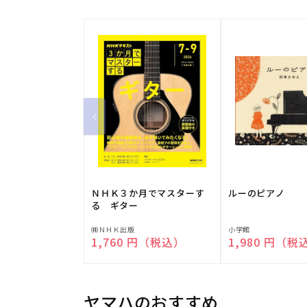
ＮＨＫ３か月でマスターす
ルーのピアノ
る ギター
販
販
㈱ＮＨＫ出版
小学館
通常価格
1,760 円（税込）
通常価格
1,980 円（税
売
売
元:
元:
ヤマハのおすすめ