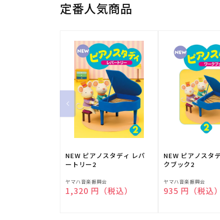
定番人気商品
NEW ピアノスタディ レパ
NEW ピアノスタ
ートリー2
クブック2
販
販
ヤマハ音楽振興会
ヤマハ音楽振興会
通常価格
1,320 円（税込）
通常価格
935 円（税込
売
売
元:
元: