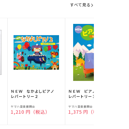
すべて見る
】
ＮＥＷ なかよしピアノ
ＮＥＷ ピアノスタディ
レパートリー２
レパートリー３
販
販
ヤマハ音楽振興会
ヤマハ音楽振興会
O
通常価格
1,210 円（税込）
通常価格
1,375 円（税込）
売
売
元:
元:
元