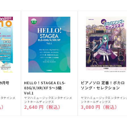
9月号
HELLO！STAGEA ELS-
ピアノソロ 定番！ボカロ
03G/X/XR/XF 5～3級
ソング・セレクション
Vol.1
販
販
ンタテインメ
ヤマハミュージックエンタテインメ
ヤマハミュージックエンタテイン
ントホールディングス
ントホールディングス
売
売
込）
通常価格
2,640 円（税込）
通常価格
3,080 円（税込）
元:
元: