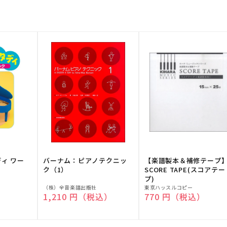
ディ ワー
バーナム：ピアノテクニッ
【楽譜製本＆補修テープ
ク（1）
SCORE TAPE(スコアテー
プ)
販
販
（株）全音楽譜出版社
東京ハッスルコピー
）
通常価格
1,210 円（税込）
通常価格
770 円（税込）
売
売
元:
元: