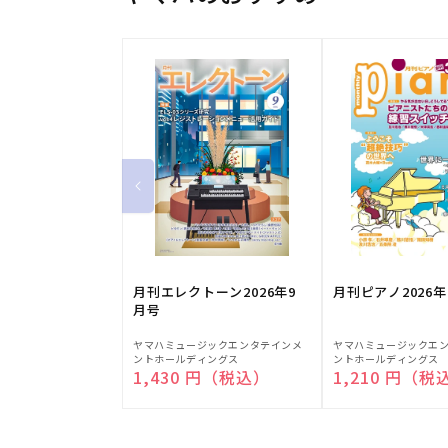
月刊エレクトーン2026年9
月刊ピアノ2026年
月号
販
販
ヤマハミュージックエンタテインメ
ヤマハミュージックエ
ントホールディングス
ントホールディングス
売
売
通常価格
1,430 円（税込）
通常価格
1,210 円（税
元:
元: