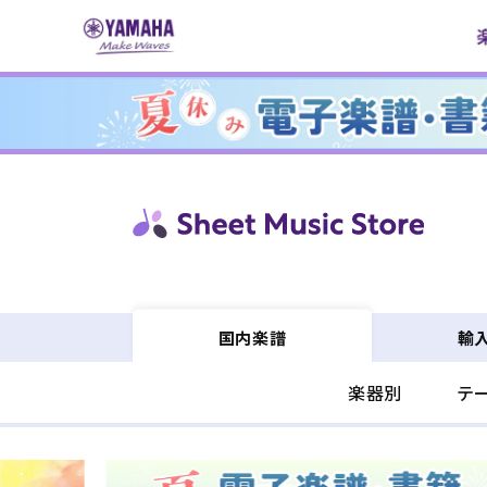
コンテ
ンツに
進む
輸
国内楽譜
楽器別
テ