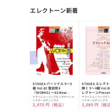
エレクトーン新着
STAGEA パーソナル 5～3
STAGEA エレク
級 Vol.62 窪田宏4
弾く 5～4級 Vol.
『WORKS1 ～02 New
レクトーンPresen
販
edition～』
販
シック名曲集
ヤマハミュージックエンタテインメ
ヤマハミュージックエ
ントホールディングス
ントホールディングス
売
売
通常価格
2,970 円（税込）
通常価格
3,080 円（税
元:
元: