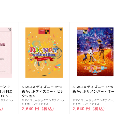
トーンで
STAGEA ディズニー 9～8
STAGEA ディズニー 6～5
88 月刊エ
級 Vol.9 ディズニー・セレ
級 Vol.6 リメンバー・ミ
ts クラ
クション
販
販
ンタテインメ
ヤマハミュージックエンタテインメ
ヤマハミュージックエンタテイン
ントホールディングス
ントホールディングス
売
売
込）
通常価格
2,640 円（税込）
通常価格
2,640 円（税込）
元:
元: