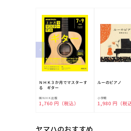
ＮＨＫ３か月でマスターす
ルーのピアノ
る ギター
販
販
㈱ＮＨＫ出版
小学館
通常価格
1,760 円（税込）
通常価格
1,980 円（税
売
売
元:
元:
ヤマハのおすすめ