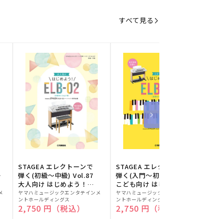
すべて見る
STAGEA エレクトーンで
STAGEA エレクトーンで
S
ー
弾く(初級～中級) Vol.87
弾く(入門～初級) Vol.86
級
大人向け はじめよう！
こども向け はじめよう！
販
ELB-02(楽器のトリセツ
販
ELB-02(楽器のトリセツ
メ
ヤマハミュージックエンタテインメ
ヤマハミュージックエンタテインメ
ヤ
ントホールディングス
ントホールディングス
ン
付)
付)
売
売
通常価格
2,750 円（税込）
通常価格
2,750 円（税込）
元:
元:
元