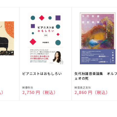
ピアニストはおもしろい
矢代秋雄音楽論集 オル
ェオの死
販
販
㈱春秋社
㈱音楽之友社
込）
通常価格
2,750 円（税込）
通常価格
2,860 円（税込）
売
売
元:
元: