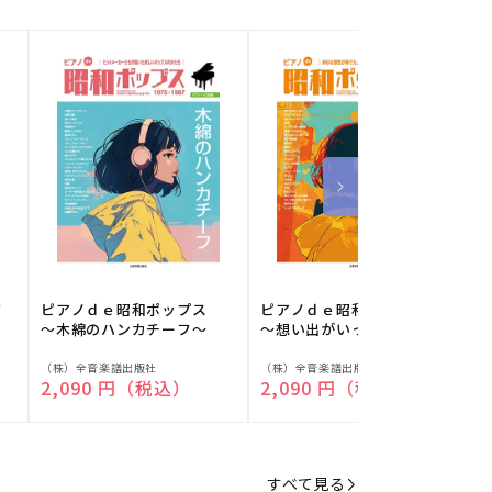
フ
ピアノｄｅ昭和ポップス
ピアノｄｅ昭和ポップス
～木綿のハンカチーフ～
～想い出がいっぱい～
販
販
（株）全音楽譜出版社
（株）全音楽譜出版社
（
通常価格
2,090 円（税込）
通常価格
2,090 円（税込）
売
売
元:
元:
元
すべて見る