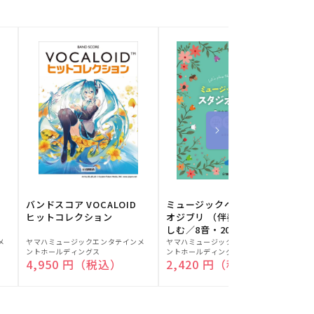
バンドスコア VOCALOID
ミュージックベルでスタジ
ヒットコレクション
オジブリ （伴奏音源と楽
しむ／8音・20音ベル対応
販
販
／ドレミふりがな付）
メ
ヤマハミュージックエンタテインメ
ヤマハミュージックエンタテインメ
ヤ
ントホールディングス
ントホールディングス
ン
売
売
通常価格
4,950 円（税込）
通常価格
2,420 円（税込）
元:
元:
元