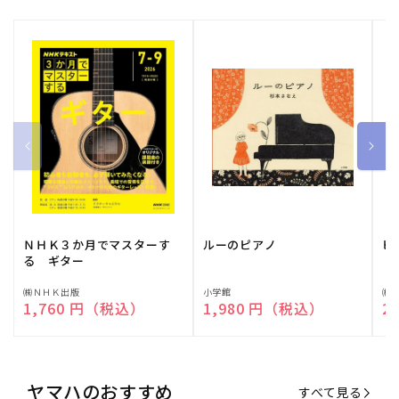
ＮＨＫ３か月でマスターす
ルーのピアノ
ピ
る ギター
販
㈱ＮＨＫ出版
販
小学館
販
㈱
通常価格
1,760 円（税込）
通常価格
1,980 円（税込）
通
2
売
売
売
元:
元:
元:
ヤマハのおすすめ
すべて見る