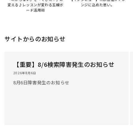
/
1
/
3