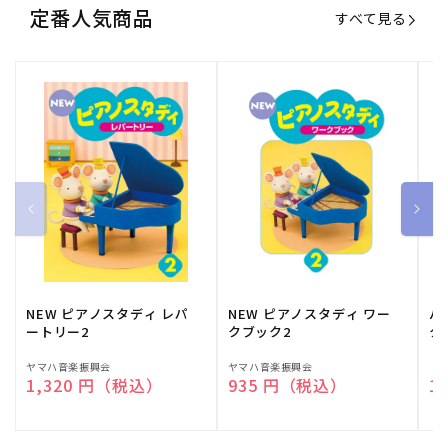
定番人気商品
すべて見る
NEW ピアノスタディ レパ
NEW ピアノスタディ ワー
バ
ートリー2
クブック2
ク
販
ヤマハ音楽振興会
販
ヤマハ音楽振興会
販
（
通常価格
1,320 円（税込）
通常価格
935 円（税込）
通
1
売
売
売
元:
元:
元: