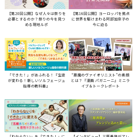
「わからない」を「できた！」に
【インタビュー】三原善隆がアレ
変える♪レッスンが変わる五線ボ
ンジに込めた思い。
ード活用術
サイトからのお知らせ
【重要】8/6検索障害発生のお知らせ
2026年8月6日
8月6日障害発生のお知らせ