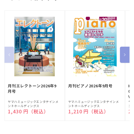
月刊エレクトーン2026年9
月刊ピアノ2026年9月号
HE
月号
03
Vo
販
ヤマハミュージックエンタテインメ
販
ヤマハミュージックエンタテインメ
販
ヤ
ントホールディングス
ントホールディングス
ン
売
売
売
通常価格
1,430 円（税込）
通常価格
1,210 円（税込）
通
2
元:
元:
元: