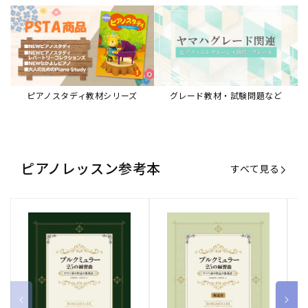
ブルクミュラー25の練習曲
ブルクミュラー25の練習曲
ピ
ロマン派の作品の指導法
ロマン派の作品の指導法
ス
【解説書】
～
販
ヤマハミュージックエンタテインメ
販
ヤマハミュージックエンタテインメ
販
ヤ
ントホールディングス
ントホールディングス
ン
売
売
売
通常価格
1,870 円（税込）
通常価格
1,540 円（税込）
通
2
元:
元:
元:
Sheet Music Store
書籍/電子書籍 特集
すべて見る