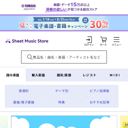
コンテ
ンツに
進む
カ
ー
ト
ロ
グ
イ
国内楽譜
輸入楽譜
雑貨/楽器
レジスト
MIDI
ン
楽器別
テーマ別
ピアノ指導者
書籍/電子書籍
特集
おすすめ記事