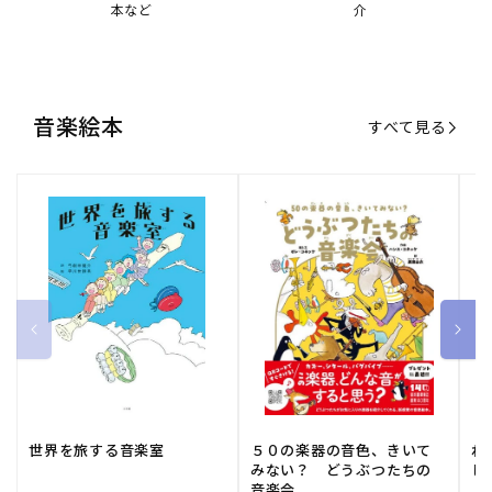
世界を旅する音楽室
５０の楽器の音色、きいて
ね
みない？ どうぶつたちの
し
音楽会
販
小学館
販
河出書房新社
販
ひ
通常価格
1,540 円（税込）
通常価格
2,178 円（税込）
通
1
売
売
売
元:
元:
元:
おすすめ特集
すべて見る
大人向けピアノ教本特集
人気プレイヤーによるスペシャル
演奏動画も