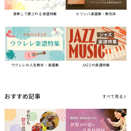
【第20回公開】なぜ人々は祭りを
【第16回公開】ヨーロッパを拠点
必要とするのか？祭りの今を見つ
に世界を駆けまわる阿部加奈子の
める現地ルポ
今に迫る
「できた！」があふれる！『生徒
“悪魔のヴァイオリニスト”の素顔
が変わる！新しいソルフェージュ
とは？『漫画 パガニーニ』ミニラ
指導の教科書』
イブ＆トークレポート