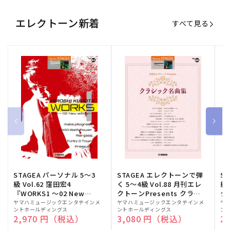
エレクトーン新着
すべて見る
STAGEA パーソナル 5～3
STAGEA エレクトーンで弾
S
級 Vol.62 窪田宏4
く 5～4級 Vol.88 月刊エレ
級
『WORKS1 ～02 New
クトーンPresents クラシ
ク
edition～』
ック名曲集
販
ヤマハミュージックエンタテインメ
販
ヤマハミュージックエンタテインメ
販
ヤ
ントホールディングス
ントホールディングス
ン
売
売
売
通常価格
2,970 円（税込）
通常価格
3,080 円（税込）
通
2
元:
元:
元: