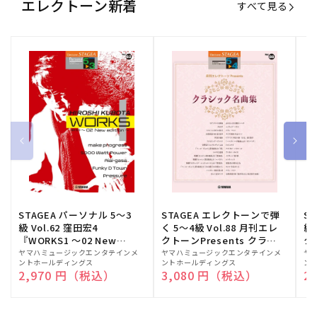
エレクトーン新着
すべて見る
STAGEA パーソナル 5～3
STAGEA エレクトーンで弾
S
級 Vol.62 窪田宏4
く 5～4級 Vol.88 月刊エレ
級
『WORKS1 ～02 New
クトーンPresents クラシ
ク
edition～』
ック名曲集
販
ヤマハミュージックエンタテインメ
販
ヤマハミュージックエンタテインメ
販
ヤ
ントホールディングス
ントホールディングス
ン
売
売
売
通常価格
2,970 円（税込）
通常価格
3,080 円（税込）
通
2
元:
元:
元: