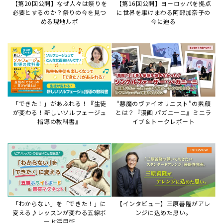
【第20回公開】なぜ人々は祭りを
【第16回公開】ヨーロッパを拠点
必要とするのか？祭りの今を見つ
に世界を駆けまわる阿部加奈子の
める現地ルポ
今に迫る
「できた！」があふれる！『生徒
“悪魔のヴァイオリニスト”の素顔
が変わる！新しいソルフェージュ
とは？『漫画 パガニーニ』ミニラ
指導の教科書』
イブ＆トークレポート
「わからない」を「できた！」に
【インタビュー】三原善隆がアレ
変える♪レッスンが変わる五線ボ
ンジに込めた思い。
ード活用術