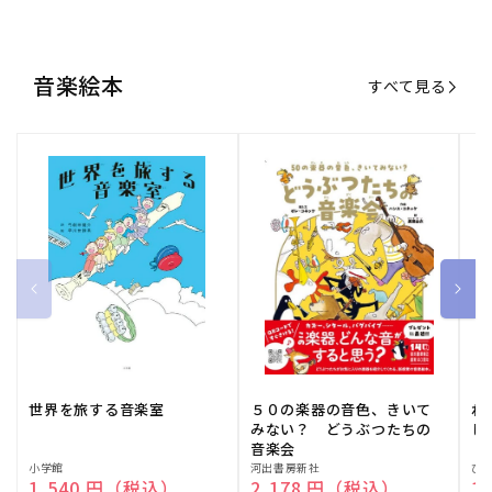
音楽絵本
すべて見る
世界を旅する音楽室
５０の楽器の音色、きいて
ね
みない？ どうぶつたちの
し
音楽会
販
小学館
販
河出書房新社
販
ひ
通常価格
1,540 円（税込）
通常価格
2,178 円（税込）
通
1