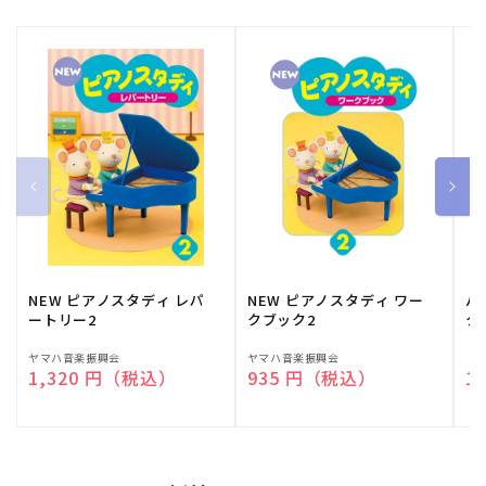
NEW ピアノスタディ レパ
NEW ピアノスタディ ワー
バ
ートリー2
クブック2
ク
販
ヤマハ音楽振興会
販
ヤマハ音楽振興会
販
（
通常価格
1,320 円（税込）
通常価格
935 円（税込）
通
1
売
売
売
元:
元:
元: