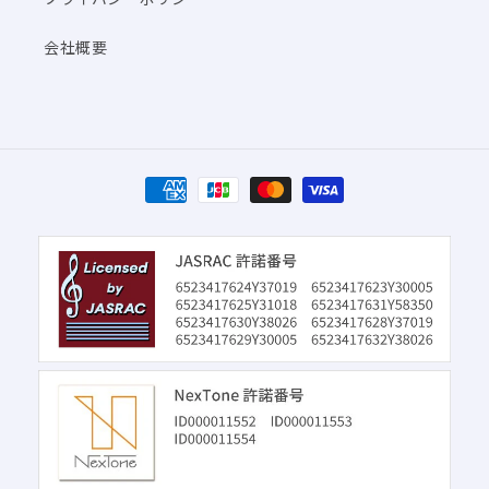
会社概要
決
済
方
法