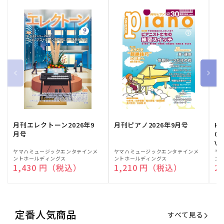
月刊エレクトーン2026年9
月刊ピアノ2026年9月号
HE
月号
03
Vo
販
ヤマハミュージックエンタテインメ
販
ヤマハミュージックエンタテインメ
販
ヤ
ントホールディングス
ントホールディングス
ン
売
売
売
通常価格
1,430 円（税込）
通常価格
1,210 円（税込）
通
2
元:
元:
元:
定番人気商品
すべて見る