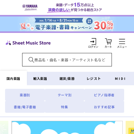
コンテ
ンツに
進む
カ
ー
ト
ロ
グ
イ
国内楽譜
輸入楽譜
雑貨/楽器
レジスト
MIDI
ン
楽器別
テーマ別
ピアノ指導者
書籍/電子書籍
特集
おすすめ記事