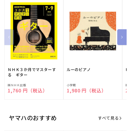
ＮＨＫ３か月でマスターす
ルーのピアノ
ピ
る ギター
販
㈱ＮＨＫ出版
販
小学館
販
㈱
通常価格
1,760 円（税込）
通常価格
1,980 円（税込）
通
2
売
売
売
元:
元:
元:
ヤマハのおすすめ
すべて見る