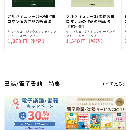
ブルクミュラー25の練習曲
ブルクミュラー25の練習曲
ピ
ロマン派の作品の指導法
ロマン派の作品の指導法
ス
【解説書】
～
販
ヤマハミュージックエンタテインメ
販
ヤマハミュージックエンタテインメ
販
ヤ
ントホールディングス
ントホールディングス
ン
売
売
売
通常価格
1,870 円（税込）
通常価格
1,540 円（税込）
通
2
元:
元:
元:
Sheet Music Store
書籍/電子書籍 特集
すべて見る