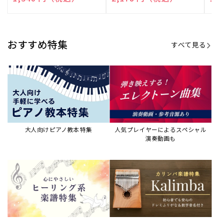
売
売
売
元:
元:
元:
おすすめ特集
すべて見る
大人向けピアノ教本特集
人気プレイヤーによるスペシャル
演奏動画も