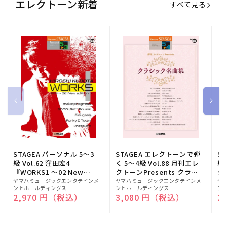
エレクトーン新着
すべて見る
STAGEA パーソナル 5～3
STAGEA エレクトーンで弾
S
級 Vol.62 窪田宏4
く 5～4級 Vol.88 月刊エレ
級
『WORKS1 ～02 New
クトーンPresents クラシ
ク
edition～』
ック名曲集
販
ヤマハミュージックエンタテインメ
販
ヤマハミュージックエンタテインメ
販
ヤ
ントホールディングス
ントホールディングス
ン
売
売
売
通常価格
2,970 円（税込）
通常価格
3,080 円（税込）
通
2
元:
元:
元: