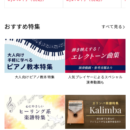
売
売
売
元:
元:
元:
おすすめ特集
すべて見る
大人向けピアノ教本特集
人気プレイヤーによるスペシャル
演奏動画も