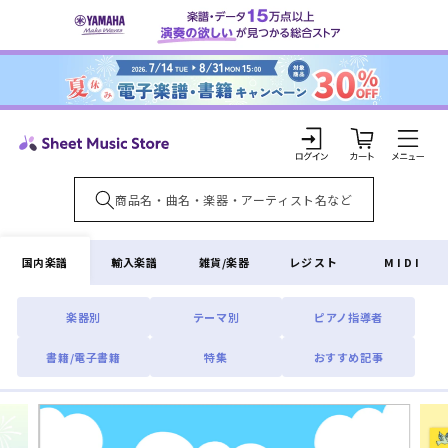
コンテ
ンツに
進む
カ
ー
ト
ロ
グ
イ
国内楽譜
輸入楽譜
雑貨/楽器
レジスト
MIDI
ン
楽器別
テーマ別
ピアノ指導者
書籍/電子書籍
特集
おすすめ記事