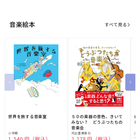
音楽絵本
すべて見る
世界を旅する音楽室
５０の楽器の音色、きいて
ね
みない？ どうぶつたちの
し
音楽会
販
小学館
販
河出書房新社
販
ひ
通常価格
1,540 円（税込）
通常価格
2,178 円（税込）
通
1