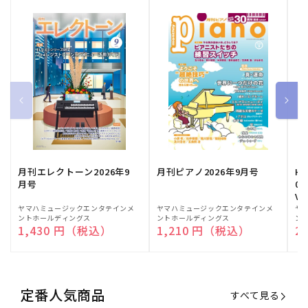
月刊エレクトーン2026年9
月刊ピアノ2026年9月号
HE
月号
03
Vo
販
ヤマハミュージックエンタテインメ
販
ヤマハミュージックエンタテインメ
販
ヤ
ントホールディングス
ントホールディングス
ン
売
売
売
通常価格
1,430 円（税込）
通常価格
1,210 円（税込）
通
2
元:
元:
元:
定番人気商品
すべて見る