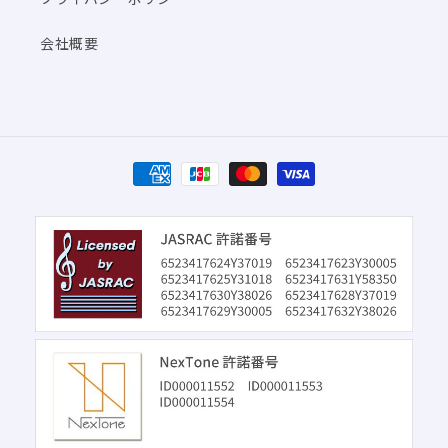
会社概要
決
済
方
法