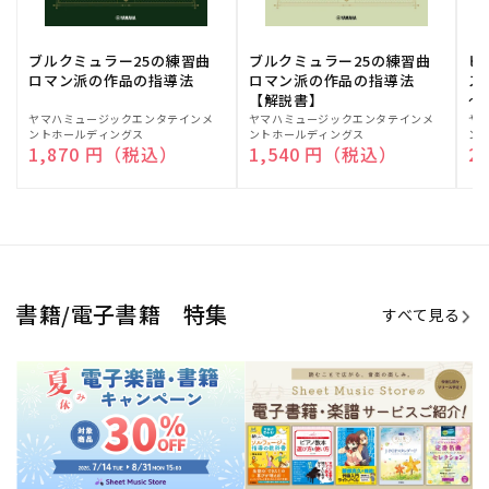
ブルクミュラー25の練習曲
ブルクミュラー25の練習曲
ピ
ロマン派の作品の指導法
ロマン派の作品の指導法
ス
【解説書】
～
販
ヤマハミュージックエンタテインメ
販
ヤマハミュージックエンタテインメ
販
ヤ
ントホールディングス
ントホールディングス
ン
売
売
売
通常価格
1,870 円（税込）
通常価格
1,540 円（税込）
通
2
元:
元:
元:
Sheet Music Store
書籍/電子書籍 特集
すべて見る