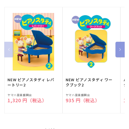
NEW ピアノスタディ レパ
NEW ピアノスタディ ワー
バ
ートリー2
クブック2
ク
販
ヤマハ音楽振興会
販
ヤマハ音楽振興会
販
（
通常価格
1,320 円（税込）
通常価格
935 円（税込）
通
1
売
売
売
元:
元:
元: