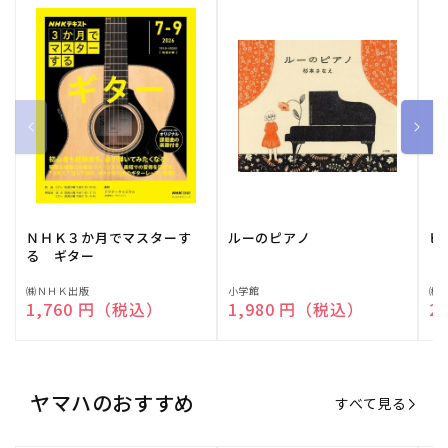
ＮＨＫ３か月でマスターす
ルーのピアノ
ピ
る ギター
販
㈱ＮＨＫ出版
販
小学館
販
㈱
通常価格
1,760 円（税込）
通常価格
1,980 円（税込）
通
2
売
売
売
元:
元:
元:
ヤマハのおすすめ
すべて見る