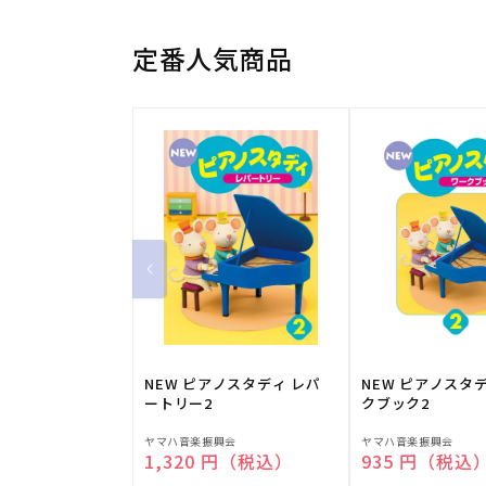
定番人気商品
NEW ピアノスタディ レパ
NEW ピアノスタ
ートリー2
クブック2
販
販
ヤマハ音楽振興会
ヤマハ音楽振興会
通常価格
1,320 円（税込）
通常価格
935 円（税込
売
売