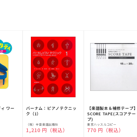
ディ ワー
バーナム：ピアノテクニッ
【楽譜製本＆補修テープ
ク（1）
SCORE TAPE(スコアテー
プ)
販
販
（株）全音楽譜出版社
東京ハッスルコピー
）
通常価格
1,210 円（税込）
通常価格
770 円（税込）
売
売