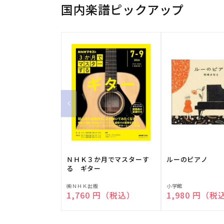
国内楽譜ピックアップ
ＮＨＫ３か月でマスターす
ルーのピアノ
る ギター
販
販
㈱ＮＨＫ出版
小学館
通常価格
1,760 円（税込）
通常価格
1,980 円（税
売
売
元:
元: