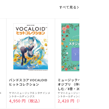
すべて見る
バンドスコア VOCALOID
ミュージックベルでスタジ
ヒットコレクション
オジブリ （伴奏音源と楽
しむ／8音・20音ベル対応
販
販
／ドレミふりがな付）
メ
ヤマハミュージックエンタテインメ
ヤマハミュージックエンタテインメ
ヤ
ントホールディングス
ントホールディングス
ン
売
売
通常価格
4,950 円（税込）
通常価格
2,420 円（税込）
元:
元:
元