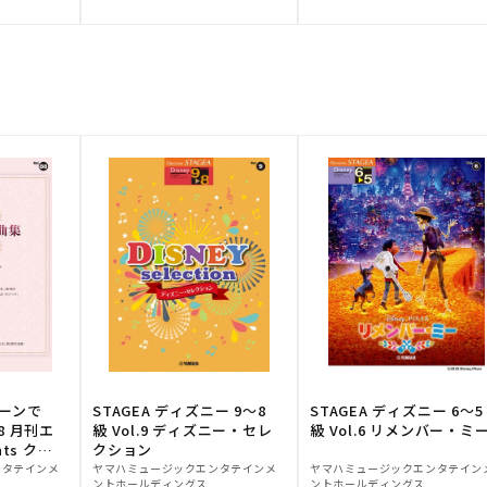
元:
元:
トーンで
STAGEA ディズニー 9～8
STAGEA ディズニー 6～5
88 月刊エ
級 Vol.9 ディズニー・セレ
級 Vol.6 リメンバー・ミ
ts クラ
クション
販
販
ンタテインメ
ヤマハミュージックエンタテインメ
ヤマハミュージックエンタテイン
ントホールディングス
ントホールディングス