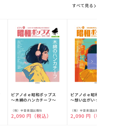
すべて見る
フ
ピアノｄｅ昭和ポップス
ピアノｄｅ昭和ポップス
～木綿のハンカチーフ～
～想い出がいっぱい～
販
販
（株）全音楽譜出版社
（株）全音楽譜出版社
（
通常価格
2,090 円（税込）
通常価格
2,090 円（税込）
売
売
元:
元:
元