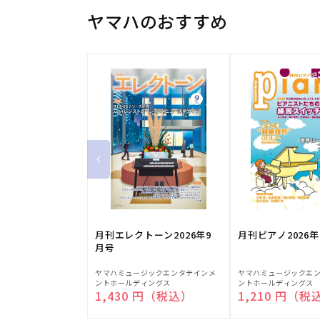
ヤマハのおすすめ
月刊エレクトーン2026年9
月刊ピアノ2026年
月号
販
販
ヤマハミュージックエンタテインメ
ヤマハミュージックエ
ントホールディングス
ントホールディングス
売
売
通常価格
1,430 円（税込）
通常価格
1,210 円（税
元:
元: