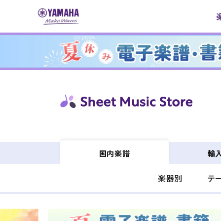
コンテ
ンツに
進む
輸
国内楽譜
楽器別
テ