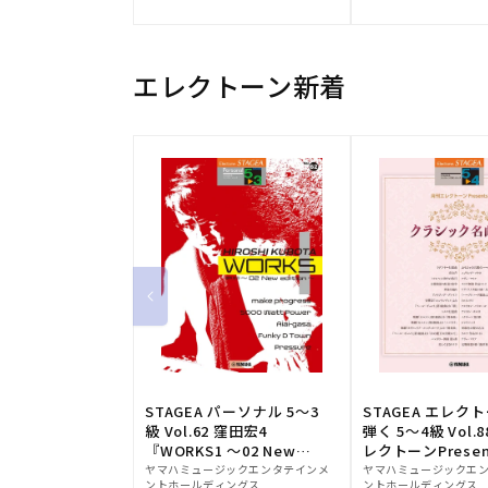
元:
元:
エレクトーン新着
STAGEA パーソナル 5～3
STAGEA エレク
級 Vol.62 窪田宏4
弾く 5～4級 Vol.
『WORKS1 ～02 New
レクトーンPresen
販
edition～』
販
シック名曲集
ヤマハミュージックエンタテインメ
ヤマハミュージックエ
ントホールディングス
ントホールディングス