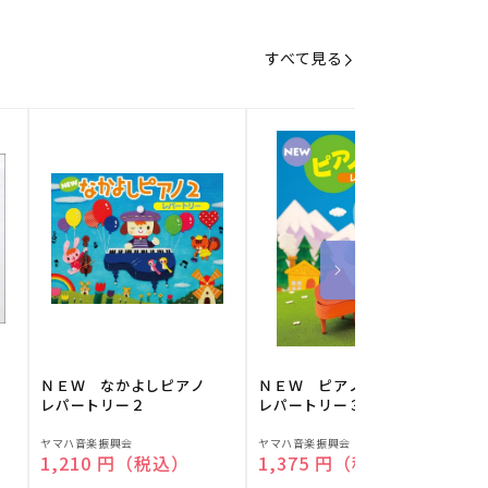
すべて見る
】
ＮＥＷ なかよしピアノ
ＮＥＷ ピアノスタディ
レパートリー２
レパートリー３
販
販
ヤマハ音楽振興会
ヤマハ音楽振興会
O
通常価格
1,210 円（税込）
通常価格
1,375 円（税込）
売
売