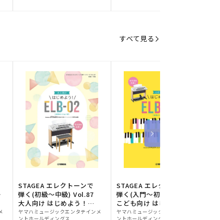
元:
元:
元
すべて見る
STAGEA エレクトーンで
STAGEA エレクトーンで
S
ー
弾く(初級～中級) Vol.87
弾く(入門～初級) Vol.86
級
大人向け はじめよう！
こども向け はじめよう！
販
ELB-02(楽器のトリセツ
販
ELB-02(楽器のトリセツ
メ
ヤマハミュージックエンタテインメ
ヤマハミュージックエンタテインメ
ヤ
ントホールディングス
ントホールディングス
ン