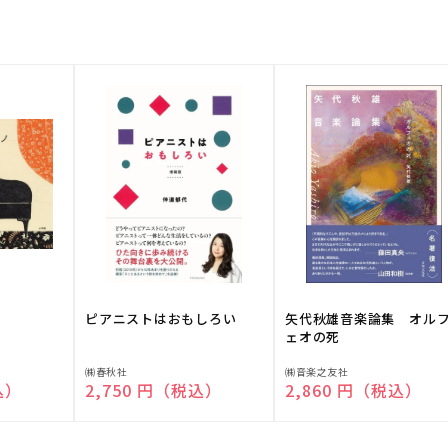
ピアニストはおもしろい
矢代秋雄音楽論集 オル
ェオの死
販
販
㈱春秋社
㈱音楽之友社
込）
通常価格
2,750 円（税込）
通常価格
2,860 円（税込）
売
売
元:
元: