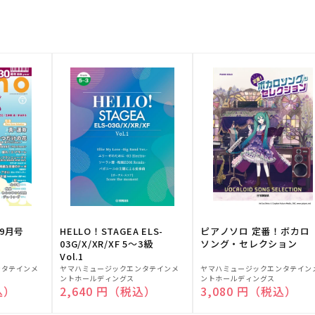
9月号
HELLO！STAGEA ELS-
ピアノソロ 定番！ボカロ
03G/X/XR/XF 5～3級
ソング・セレクション
Vol.1
販
販
ンタテインメ
ヤマハミュージックエンタテインメ
ヤマハミュージックエンタテイン
ントホールディングス
ントホールディングス
売
売
込）
通常価格
2,640 円（税込）
通常価格
3,080 円（税込）
元:
元: