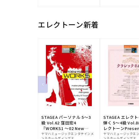
元:
元:
エレクトーン新着
STAGEA パーソナル 5～3
STAGEA エレク
級 Vol.62 窪田宏4
弾く 5～4級 Vol.
『WORKS1 ～02 New
レクトーンPresen
販
edition～』
販
シック名曲集
ヤマハミュージックエンタテインメ
ヤマハミュージックエ
ントホールディングス
ントホールディングス