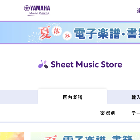
コンテ
ンツに
進む
輸
国内楽譜
楽器別
テ