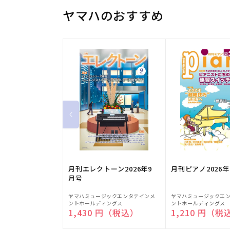
ヤマハのおすすめ
月刊エレクトーン2026年9
月刊ピアノ2026年
月号
販
販
ヤマハミュージックエンタテインメ
ヤマハミュージックエ
ントホールディングス
ントホールディングス
売
売
通常価格
1,430 円（税込）
通常価格
1,210 円（税
元:
元: