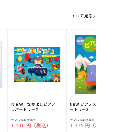
すべて見る
】
ＮＥＷ なかよしピアノ
NEW ピアノスタディ レパ
レパートリー２
ートリー3
販
販
ヤマハ音楽振興会
ヤマハ音楽振興会
O
通常価格
1,210 円（税込）
通常価格
1,375 円（税込）
売
売