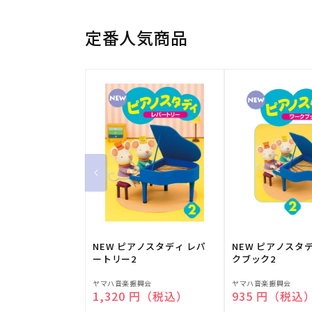
定番人気商品
NEW ピアノスタディ レパ
NEW ピアノスタ
ートリー2
クブック2
販
販
ヤマハ音楽振興会
ヤマハ音楽振興会
通常価格
1,320 円（税込）
通常価格
935 円（税込
売
売