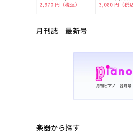
売
売
通常価格
2,970 円（税込）
通常価格
3,080 円（税
元:
元:
月刊誌 最新号
楽器から探す