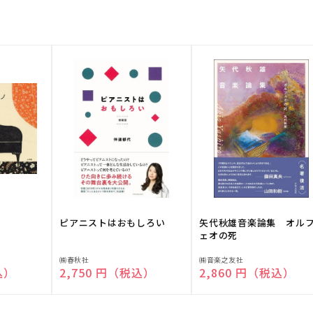
ピアニストはおもしろい
矢代秋雄音楽論集 オル
ェオの死
販
販
㈱春秋社
㈱音楽之友社
込）
通常価格
2,750 円（税込）
通常価格
2,860 円（税込）
売
売
元:
元: