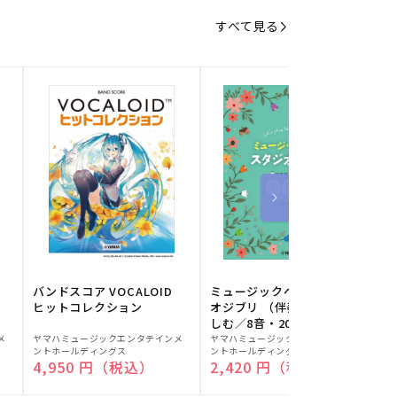
すべて見る
バンドスコア VOCALOID
ミュージックベルでスタジ
ヒットコレクション
オジブリ （伴奏音源と楽
しむ／8音・20音ベル対応
販
販
／ドレミふりがな付）
メ
ヤマハミュージックエンタテインメ
ヤマハミュージックエンタテインメ
ヤ
ントホールディングス
ントホールディングス
ン
売
売
通常価格
4,950 円（税込）
通常価格
2,420 円（税込）
元:
元:
元