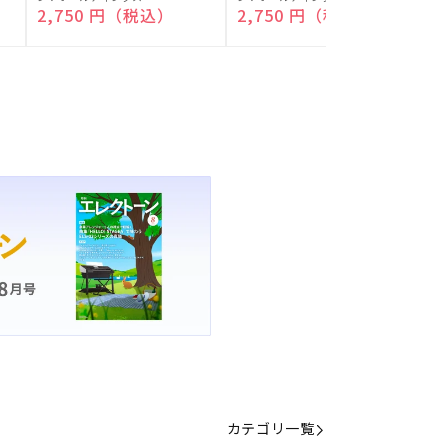
付)
付)
売
売
通常価格
2,750 円（税込）
通常価格
2,750 円（税込）
元:
元:
元
カテゴリ一覧