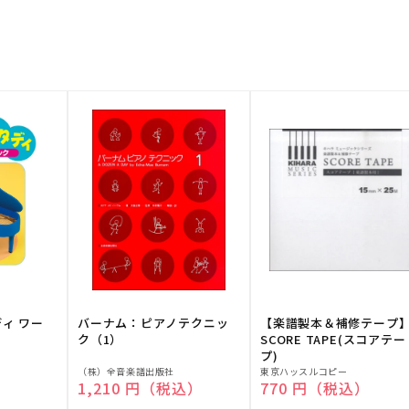
ディ ワー
バーナム：ピアノテクニッ
【楽譜製本＆補修テープ
ク（1）
SCORE TAPE(スコアテー
プ)
販
販
（株）全音楽譜出版社
東京ハッスルコピー
）
通常価格
1,210 円（税込）
通常価格
770 円（税込）
売
売