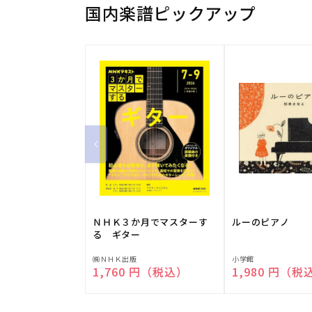
国内楽譜ピックアップ
ＮＨＫ３か月でマスターす
ルーのピアノ
る ギター
販
販
㈱ＮＨＫ出版
小学館
通常価格
1,760 円（税込）
通常価格
1,980 円（税
売
売
元:
元: