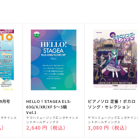
9月号
HELLO！STAGEA ELS-
ピアノソロ 定番！ボカロ
03G/X/XR/XF 5～3級
ソング・セレクション
Vol.1
販
販
ンタテインメ
ヤマハミュージックエンタテインメ
ヤマハミュージックエンタテイン
ントホールディングス
ントホールディングス
売
売
込）
通常価格
2,640 円（税込）
通常価格
3,080 円（税込）
元:
元: