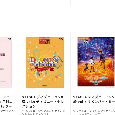
元:
元:
トーンで
STAGEA ディズニー 9～8
STAGEA ディズニー 6～5
88 月刊エ
級 Vol.9 ディズニー・セレ
級 Vol.6 リメンバー・ミ
ts クラ
クション
販
販
ンタテインメ
ヤマハミュージックエンタテインメ
ヤマハミュージックエンタテイン
ントホールディングス
ントホールディングス