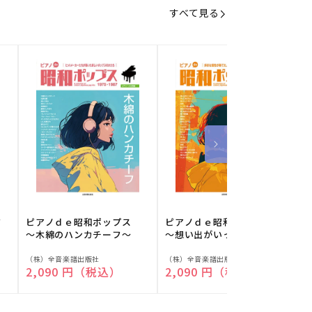
すべて見る
フ
ピアノｄｅ昭和ポップス
ピアノｄｅ昭和ポップス
～木綿のハンカチーフ～
～想い出がいっぱい～
販
販
（株）全音楽譜出版社
（株）全音楽譜出版社
（
通常価格
2,090 円（税込）
通常価格
2,090 円（税込）
売
売
元:
元:
元