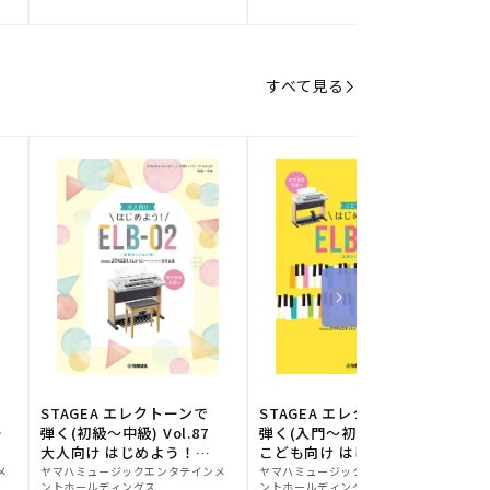
元:
元:
元
すべて見る
STAGEA エレクトーンで
STAGEA エレクトーンで
S
ー
弾く(初級～中級) Vol.87
弾く(入門～初級) Vol.86
級
大人向け はじめよう！
こども向け はじめよう！
販
ELB-02(楽器のトリセツ
販
ELB-02(楽器のトリセツ
メ
ヤマハミュージックエンタテインメ
ヤマハミュージックエンタテインメ
ヤ
ントホールディングス
ントホールディングス
ン