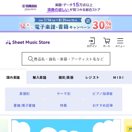
コンテ
ンツに
進む
カ
ー
ト
ロ
グ
イ
国内楽譜
輸入楽譜
雑貨/楽器
レジスト
MIDI
ン
楽器別
テーマ別
ピアノ指導者
書籍/電子書籍
特集
おすすめ記事