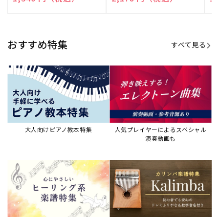
売
売
売
元:
元:
元:
おすすめ特集
すべて見る
大人向けピアノ教本特集
人気プレイヤーによるスペシャル
演奏動画も