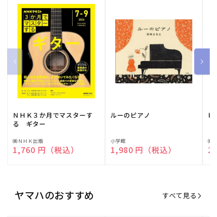
ＮＨＫ３か月でマスターす
ルーのピアノ
ピ
る ギター
販
㈱ＮＨＫ出版
販
小学館
販
㈱
通常価格
1,760 円（税込）
通常価格
1,980 円（税込）
通
2
売
売
売
元:
元:
元:
ヤマハのおすすめ
すべて見る