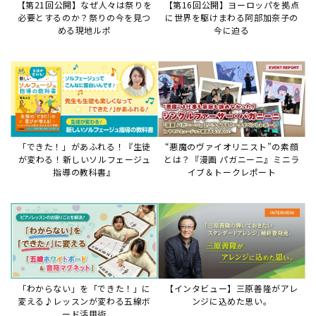
【第21回公開】なぜ人々は祭りを
【第16回公開】ヨーロッパを拠点
必要とするのか？祭りの今を見つ
に世界を駆けまわる阿部加奈子の
める現地ルポ
今に迫る
「できた！」があふれる！『生徒
“悪魔のヴァイオリニスト”の素顔
が変わる！新しいソルフェージュ
とは？『漫画 パガニーニ』ミニラ
指導の教科書』
イブ＆トークレポート
「わからない」を「できた！」に
【インタビュー】三原善隆がアレ
変える♪レッスンが変わる五線ボ
ンジに込めた思い。
ード活用術