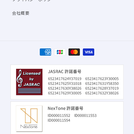
会社概要
決
済
方
法