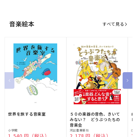
音楽絵本
すべて見る
世界を旅する音楽室
５０の楽器の音色、きいて
ね
みない？ どうぶつたちの
し
音楽会
販
小学館
販
河出書房新社
販
ひ
通常価格
1,540 円（税込）
通常価格
2,178 円（税込）
通
1