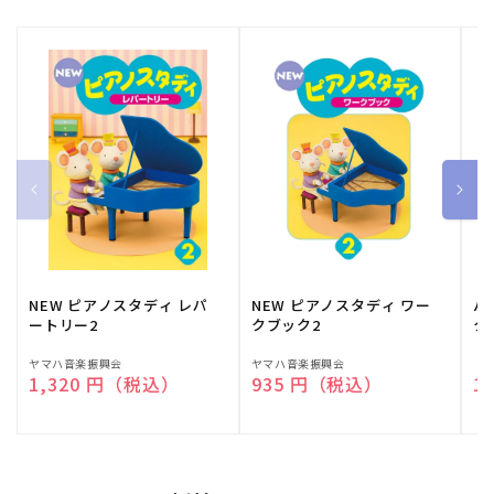
NEW ピアノスタディ レパ
NEW ピアノスタディ ワー
バ
ートリー2
クブック2
ク
販
ヤマハ音楽振興会
販
ヤマハ音楽振興会
販
（
通常価格
1,320 円（税込）
通常価格
935 円（税込）
通
1
売
売
売
元:
元:
元: