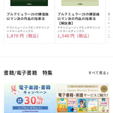
ブルクミュラー25の練習曲
ブルクミュラー25の練習曲
ピ
ロマン派の作品の指導法
ロマン派の作品の指導法
ス
【解説書】
～
販
ヤマハミュージックエンタテインメ
販
ヤマハミュージックエンタテインメ
販
ヤ
ントホールディングス
ントホールディングス
ン
売
売
売
通常価格
1,870 円（税込）
通常価格
1,540 円（税込）
通
2
元:
元:
元:
Sheet Music Store
書籍/電子書籍 特集
すべて見る