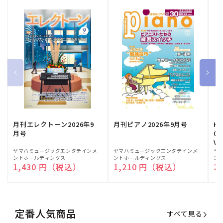
月刊エレクトーン2026年9
月刊ピアノ2026年9月号
HE
月号
03
Vo
販
ヤマハミュージックエンタテインメ
販
ヤマハミュージックエンタテインメ
販
ヤ
ントホールディングス
ントホールディングス
ン
売
売
売
通常価格
1,430 円（税込）
通常価格
1,210 円（税込）
通
2
元:
元:
元:
定番人気商品
すべて見る