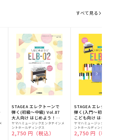
すべて見る
STAGEA エレクトーンで
STAGEA エレクトーンで
S
ー
弾く(初級～中級) Vol.87
弾く(入門～初級) Vol.86
級
大人向け はじめよう！
こども向け はじめよう！
販
ELB-02(楽器のトリセツ
販
ELB-02(楽器のトリセツ
メ
ヤマハミュージックエンタテインメ
ヤマハミュージックエンタテインメ
ヤ
ントホールディングス
ントホールディングス
ン
付)
付)
売
売
通常価格
2,750 円（税込）
通常価格
2,750 円（税込）
元:
元:
元