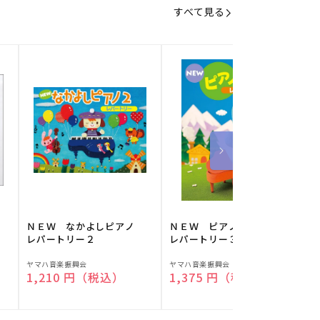
すべて見る
】
ＮＥＷ なかよしピアノ
ＮＥＷ ピアノスタディ
レパートリー２
レパートリー３
販
販
ヤマハ音楽振興会
ヤマハ音楽振興会
O
通常価格
1,210 円（税込）
通常価格
1,375 円（税込）
売
売
元:
元:
元