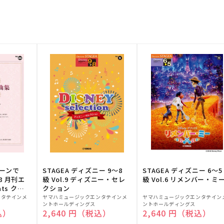
トーンで
STAGEA ディズニー 9～8
STAGEA ディズニー 6～5
88 月刊エ
級 Vol.9 ディズニー・セレ
級 Vol.6 リメンバー・ミ
ts クラ
クション
販
販
ンタテインメ
ヤマハミュージックエンタテインメ
ヤマハミュージックエンタテイン
ントホールディングス
ントホールディングス
売
売
込）
通常価格
2,640 円（税込）
通常価格
2,640 円（税込）
元:
元: