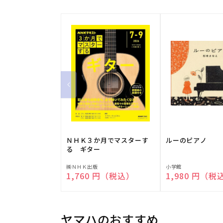
ＮＨＫ３か月でマスターす
ルーのピアノ
る ギター
販
販
㈱ＮＨＫ出版
小学館
通常価格
1,760 円（税込）
通常価格
1,980 円（税
売
売
元:
元:
ヤマハのおすすめ