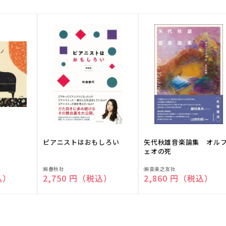
ピアニストはおもしろい
矢代秋雄音楽論集 オル
ェオの死
販
販
㈱春秋社
㈱音楽之友社
込）
通常価格
2,750 円（税込）
通常価格
2,860 円（税込）
売
売
元:
元: