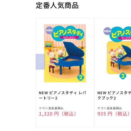
定番人気商品
NEW ピアノスタディ レパ
NEW ピアノスタ
ートリー2
クブック2
販
販
ヤマハ音楽振興会
ヤマハ音楽振興会
通常価格
1,320 円（税込）
通常価格
935 円（税込
売
売
元:
元: