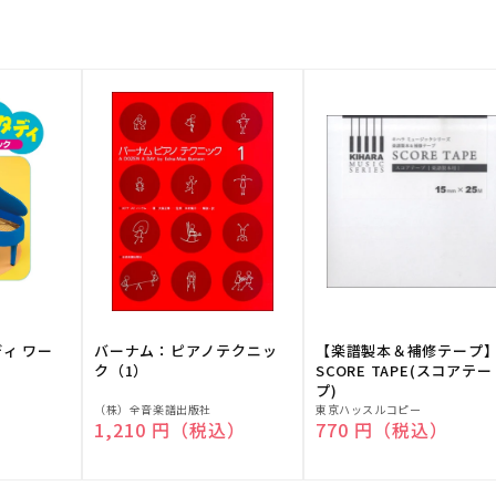
ディ ワー
バーナム：ピアノテクニッ
【楽譜製本＆補修テープ
ク（1）
SCORE TAPE(スコアテー
プ)
販
販
（株）全音楽譜出版社
東京ハッスルコピー
）
通常価格
1,210 円（税込）
通常価格
770 円（税込）
売
売
元:
元: