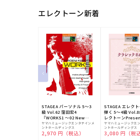
エレクトーン新着
STAGEA パーソナル 5～3
STAGEA エレク
級 Vol.62 窪田宏4
弾く 5～4級 Vol.
『WORKS1 ～02 New
レクトーンPresen
販
edition～』
販
シック名曲集
ヤマハミュージックエンタテインメ
ヤマハミュージックエ
ントホールディングス
ントホールディングス
売
売
通常価格
2,970 円（税込）
通常価格
3,080 円（税
元:
元: