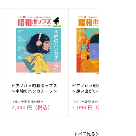
フ
ピアノｄｅ昭和ポップス
ピアノｄｅ昭和ポップス
～木綿のハンカチーフ～
～想い出がいっぱい～
販
販
（株）全音楽譜出版社
（株）全音楽譜出版社
（
通常価格
2,090 円（税込）
通常価格
2,090 円（税込）
売
売
元:
元:
元
すべて見る