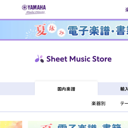
コンテ
ンツに
進む
輸
国内楽譜
楽器別
テ