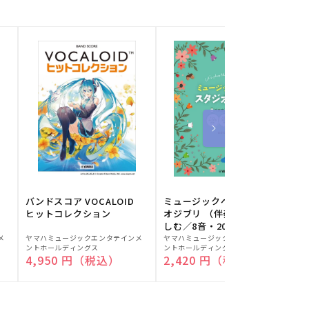
バンドスコア VOCALOID
ミュージックベルでスタジ
ヒットコレクション
オジブリ （伴奏音源と楽
しむ／8音・20音ベル対応
販
販
／ドレミふりがな付）
メ
ヤマハミュージックエンタテインメ
ヤマハミュージックエンタテインメ
ヤ
ントホールディングス
ントホールディングス
ン
売
売
通常価格
4,950 円（税込）
通常価格
2,420 円（税込）
元:
元:
元