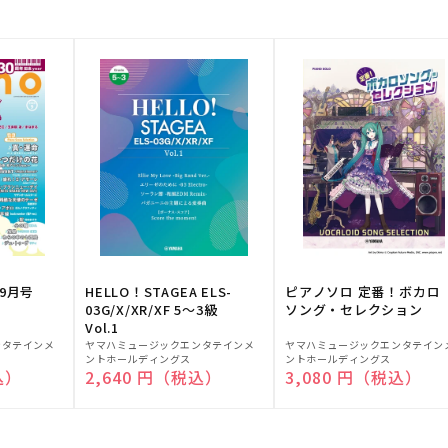
9月号
HELLO！STAGEA ELS-
ピアノソロ 定番！ボカロ
03G/X/XR/XF 5～3級
ソング・セレクション
Vol.1
販
販
ンタテインメ
ヤマハミュージックエンタテインメ
ヤマハミュージックエンタテイン
ントホールディングス
ントホールディングス
売
売
込）
通常価格
2,640 円（税込）
通常価格
3,080 円（税込）
元:
元: