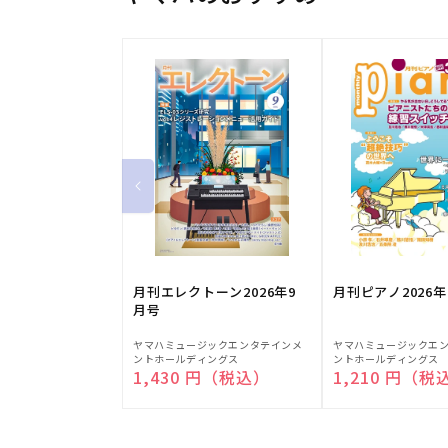
月刊エレクトーン2026年9
月刊ピアノ2026年
月号
販
販
ヤマハミュージックエンタテインメ
ヤマハミュージックエ
ントホールディングス
ントホールディングス
売
売
通常価格
1,430 円（税込）
通常価格
1,210 円（税
元:
元: