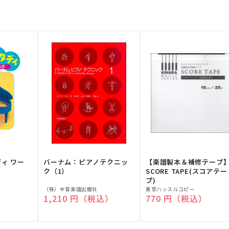
ディ ワー
バーナム：ピアノテクニッ
【楽譜製本＆補修テープ
ク（1）
SCORE TAPE(スコアテー
プ)
販
販
（株）全音楽譜出版社
東京ハッスルコピー
）
通常価格
1,210 円（税込）
通常価格
770 円（税込）
売
売
元:
元: