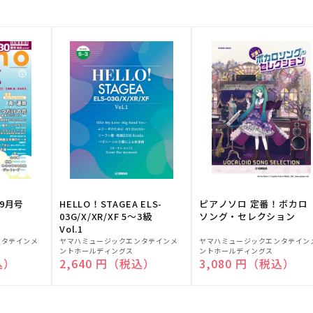
9月号
HELLO！STAGEA ELS-
ピアノソロ 定番！ボカロ
03G/X/XR/XF 5～3級
ソング・セレクション
Vol.1
販
販
ンタテインメ
ヤマハミュージックエンタテインメ
ヤマハミュージックエンタテイン
ントホールディングス
ントホールディングス
売
売
込）
通常価格
2,640 円（税込）
通常価格
3,080 円（税込）
元:
元: