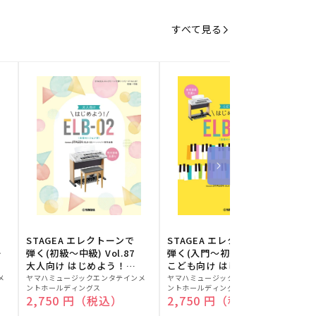
すべて見る
STAGEA エレクトーンで
STAGEA エレクトーンで
S
ー
弾く(初級～中級) Vol.87
弾く(入門～初級) Vol.86
級
大人向け はじめよう！
こども向け はじめよう！
販
ELB-02(楽器のトリセツ
販
ELB-02(楽器のトリセツ
メ
ヤマハミュージックエンタテインメ
ヤマハミュージックエンタテインメ
ヤ
ントホールディングス
ントホールディングス
ン
付)
付)
売
売
通常価格
2,750 円（税込）
通常価格
2,750 円（税込）
元:
元:
元