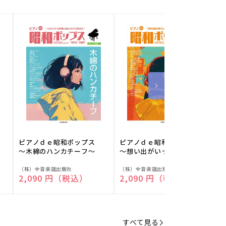
フ
ピアノｄｅ昭和ポップス
ピアノｄｅ昭和ポップス
～木綿のハンカチーフ～
～想い出がいっぱい～
販
販
（株）全音楽譜出版社
（株）全音楽譜出版社
（
通常価格
2,090 円（税込）
通常価格
2,090 円（税込）
売
売
元:
元:
元
すべて見る