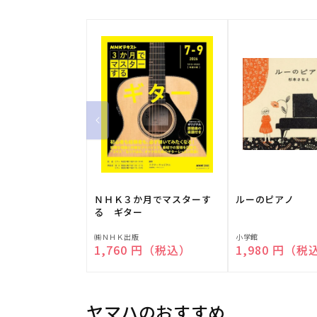
ＮＨＫ３か月でマスターす
ルーのピアノ
る ギター
販
販
㈱ＮＨＫ出版
小学館
通常価格
1,760 円（税込）
通常価格
1,980 円（税
売
売
元:
元:
ヤマハのおすすめ