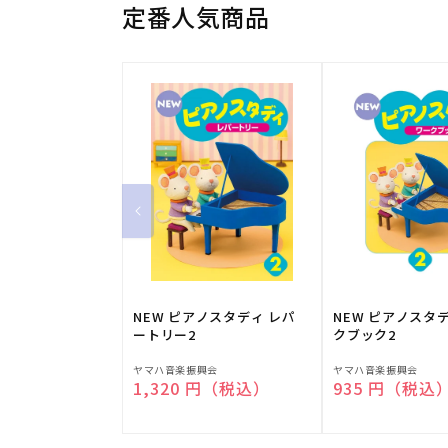
定番人気商品
NEW ピアノスタディ レパ
NEW ピアノスタ
ートリー2
クブック2
販
販
ヤマハ音楽振興会
ヤマハ音楽振興会
通常価格
1,320 円（税込）
通常価格
935 円（税込
売
売
元:
元: