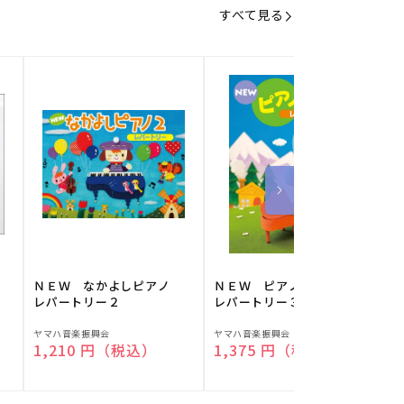
すべて見る
】
ＮＥＷ なかよしピアノ
ＮＥＷ ピアノスタディ
レパートリー２
レパートリー３
販
販
ヤマハ音楽振興会
ヤマハ音楽振興会
O
通常価格
1,210 円（税込）
通常価格
1,375 円（税込）
売
売
元:
元:
元