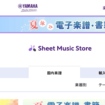
コンテ
ンツに
進む
輸
国内楽譜
楽器別
テ