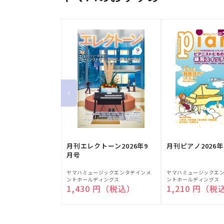
月刊エレクトーン2026年9
月刊ピアノ2026年
月号
販
販
ヤマハミュージックエンタテインメ
ヤマハミュージックエ
ントホールディングス
ントホールディングス
売
売
通常価格
1,430 円（税込）
通常価格
1,210 円（税
元:
元: