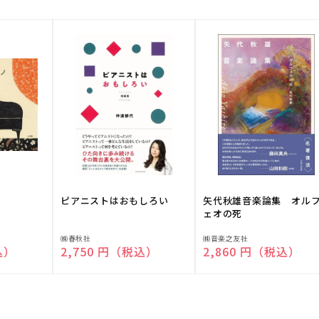
ピアニストはおもしろい
矢代秋雄音楽論集 オル
ェオの死
販
販
㈱春秋社
㈱音楽之友社
込）
通常価格
2,750 円（税込）
通常価格
2,860 円（税込）
売
売
元:
元: