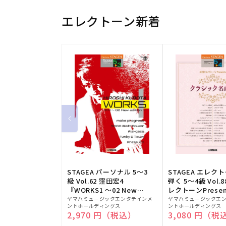
エレクトーン新着
STAGEA パーソナル 5～3
STAGEA エレク
級 Vol.62 窪田宏4
弾く 5～4級 Vol.
『WORKS1 ～02 New
レクトーンPresen
販
edition～』
販
シック名曲集
ヤマハミュージックエンタテインメ
ヤマハミュージックエ
ントホールディングス
ントホールディングス
売
売
通常価格
2,970 円（税込）
通常価格
3,080 円（税
元:
元: