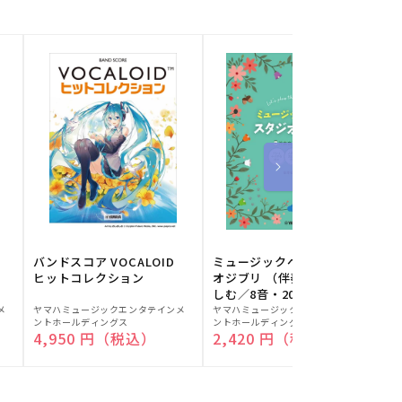
バンドスコア VOCALOID
ミュージックベルでスタジ
ヒットコレクション
オジブリ （伴奏音源と楽
しむ／8音・20音ベル対応
販
販
／ドレミふりがな付）
メ
ヤマハミュージックエンタテインメ
ヤマハミュージックエンタテインメ
ヤ
ントホールディングス
ントホールディングス
ン
売
売
通常価格
4,950 円（税込）
通常価格
2,420 円（税込）
元:
元:
元