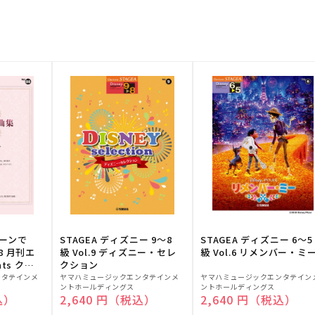
トーンで
STAGEA ディズニー 9～8
STAGEA ディズニー 6～5
88 月刊エ
級 Vol.9 ディズニー・セレ
級 Vol.6 リメンバー・ミ
ts クラ
クション
販
販
ンタテインメ
ヤマハミュージックエンタテインメ
ヤマハミュージックエンタテイン
ントホールディングス
ントホールディングス
売
売
込）
通常価格
2,640 円（税込）
通常価格
2,640 円（税込）
元:
元: