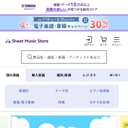
コンテ
ンツに
進む
カ
ー
ト
ロ
グ
イ
国内楽譜
輸入楽譜
雑貨/楽器
レジスト
MIDI
ン
楽器別
テーマ別
ピアノ指導者
書籍/電子書籍
特集
おすすめ記事