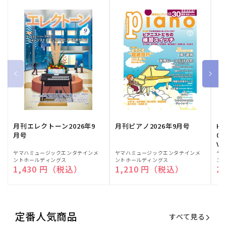
月刊エレクトーン2026年9
月刊ピアノ2026年9月号
HE
月号
03
Vo
販
ヤマハミュージックエンタテインメ
販
ヤマハミュージックエンタテインメ
販
ヤ
ントホールディングス
ントホールディングス
ン
売
売
売
通常価格
1,430 円（税込）
通常価格
1,210 円（税込）
通
2
元:
元:
元:
定番人気商品
すべて見る