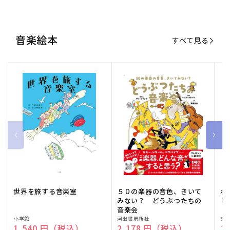
音楽絵本
すべて見る
世界を旅する音楽室
５０の楽器の音色、きいて
ね
みない？ どうぶつたちの
し
音楽会
販
小学館
販
河出書房新社
販
ひ
通常価格
1,540 円（税込）
通常価格
2,178 円（税込）
通
1