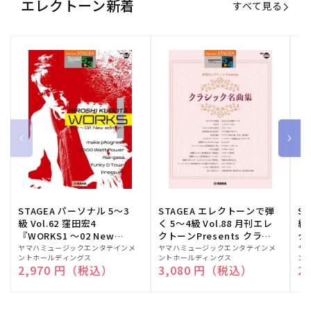
エレクトーン新着
すべて見る
STAGEA パーソナル 5～3
STAGEA エレクトーンで弾
S
級 Vol.62 窪田宏4
く 5～4級 Vol.88 月刊エレ
級
『WORKS1 ～02 New
クトーンPresents クラシ
ク
edition～』
ック名曲集
販
ヤマハミュージックエンタテインメ
販
ヤマハミュージックエンタテインメ
販
ヤ
ントホールディングス
ントホールディングス
ン
売
売
売
通常価格
2,970 円（税込）
通常価格
3,080 円（税込）
通
2
元:
元:
元: