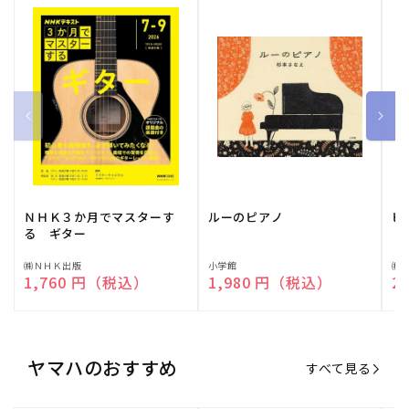
ＮＨＫ３か月でマスターす
ルーのピアノ
ピ
る ギター
販
㈱ＮＨＫ出版
販
小学館
販
㈱
通常価格
1,760 円（税込）
通常価格
1,980 円（税込）
通
2
売
売
売
元:
元:
元:
ヤマハのおすすめ
すべて見る