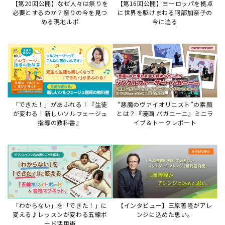
【第20回公開】なぜ人々は祭りを
【第16回公開】ヨーロッパを拠点
必要とするのか？祭りの今を見つ
に世界を駆けまわる阿部加奈子の
める現地ルポ
今に迫る
「できた！」があふれる！『生徒
“悪魔のヴァイオリニスト”の素顔
が変わる！新しいソルフェージュ
とは？『漫画 パガニーニ』ミニラ
指導の教科書』
イブ＆トークレポート
「わからない」を「できた！」に
【インタビュー】三原善隆がアレ
変える♪レッスンが変わる五線ボ
ンジに込めた思い。
ード活用術