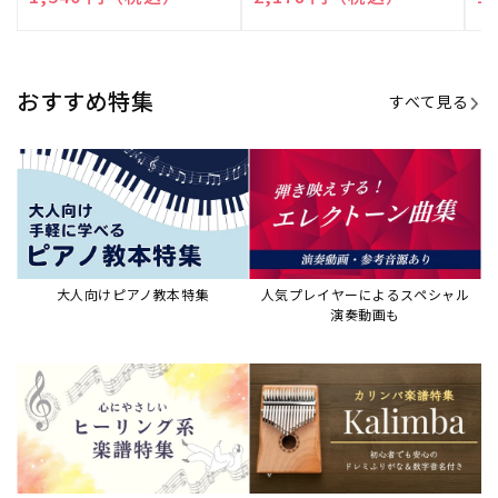
売
売
売
元:
元:
元:
おすすめ特集
すべて見る
大人向けピアノ教本特集
人気プレイヤーによるスペシャル
演奏動画も