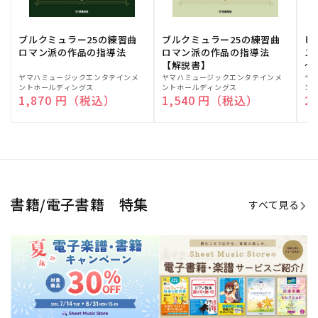
ブルクミュラー25の練習曲
ブルクミュラー25の練習曲
ピ
ロマン派の作品の指導法
ロマン派の作品の指導法
ス
【解説書】
～
販
ヤマハミュージックエンタテインメ
販
ヤマハミュージックエンタテインメ
販
ヤ
ントホールディングス
ントホールディングス
ン
売
売
売
通常価格
1,870 円（税込）
通常価格
1,540 円（税込）
通
2
元:
元:
元:
Sheet Music Store
書籍/電子書籍 特集
すべて見る