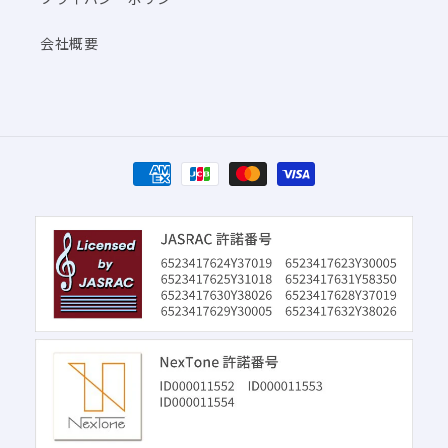
会社概要
決
済
方
法