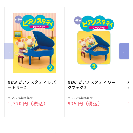
NEW ピアノスタディ レパ
NEW ピアノスタディ ワー
バ
ートリー2
クブック2
ク
販
ヤマハ音楽振興会
販
ヤマハ音楽振興会
販
（
通常価格
1,320 円（税込）
通常価格
935 円（税込）
通
1
売
売
売
元:
元:
元: