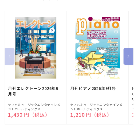
月刊エレクトーン2026年9
月刊ピアノ2026年9月号
HE
月号
03
Vo
販
ヤマハミュージックエンタテインメ
販
ヤマハミュージックエンタテインメ
販
ヤ
ントホールディングス
ントホールディングス
ン
売
売
売
通常価格
1,430 円（税込）
通常価格
1,210 円（税込）
通
2
元:
元:
元: