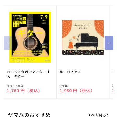
ＮＨＫ３か月でマスターす
ルーのピアノ
ピ
る ギター
販
㈱ＮＨＫ出版
販
小学館
販
㈱
通常価格
1,760 円（税込）
通常価格
1,980 円（税込）
通
2
売
売
売
元:
元:
元:
ヤマハのおすすめ
すべて見る