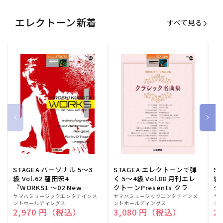
エレクトーン新着
すべて見る
STAGEA パーソナル 5～3
STAGEA エレクトーンで弾
S
級 Vol.62 窪田宏4
く 5～4級 Vol.88 月刊エレ
級
『WORKS1 ～02 New
クトーンPresents クラシ
ク
edition～』
ック名曲集
販
ヤマハミュージックエンタテインメ
販
ヤマハミュージックエンタテインメ
販
ヤ
ントホールディングス
ントホールディングス
ン
売
売
売
通常価格
2,970 円（税込）
通常価格
3,080 円（税込）
通
2
元:
元:
元: