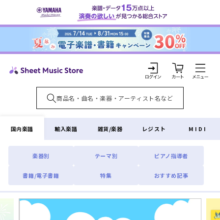
コンテ
ンツに
進む
カ
ー
ト
ロ
グ
イ
国内楽譜
輸入楽譜
雑貨/楽器
レジスト
MIDI
ン
楽器別
テーマ別
ピアノ指導者
書籍/電子書籍
特集
おすすめ記事