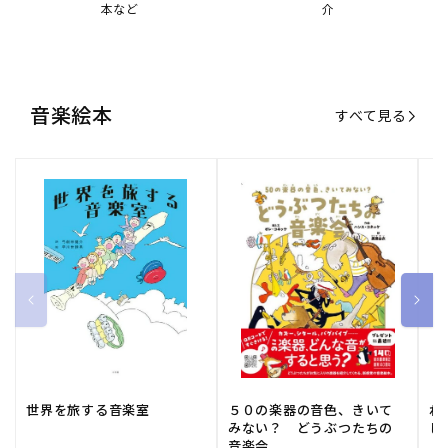
本など
介
音楽絵本
すべて見る
世界を旅する音楽室
５０の楽器の音色、きいて
ね
みない？ どうぶつたちの
し
音楽会