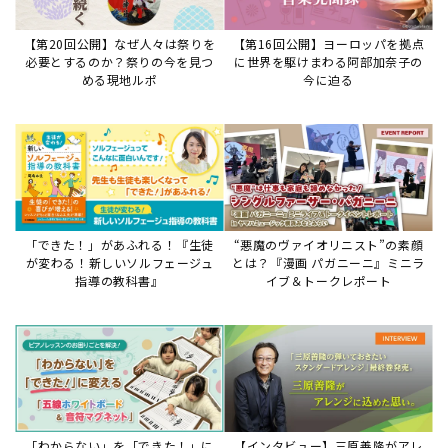
【第20回公開】なぜ人々は祭りを
【第16回公開】ヨーロッパを拠点
必要とするのか？祭りの今を見つ
に世界を駆けまわる阿部加奈子の
める現地ルポ
今に迫る
「できた！」があふれる！『生徒
“悪魔のヴァイオリニスト”の素顔
が変わる！新しいソルフェージュ
とは？『漫画 パガニーニ』ミニラ
指導の教科書』
イブ＆トークレポート
「わからない」を「できた！」に
【インタビュー】三原善隆がアレ