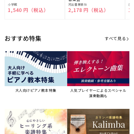
販
小学館
販
河出書房新社
販
ひ
通常価格
1,540 円（税込）
通常価格
2,178 円（税込）
通
1
売
売
売
元:
元:
元:
おすすめ特集
すべて見る
大人向けピアノ教本特集
人気プレイヤーによるスペシャル
演奏動画も