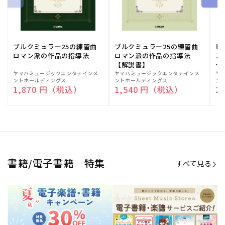
ブルクミュラー25の練習曲
ブルクミュラー25の練習曲
ピ
ロマン派の作品の指導法
ロマン派の作品の指導法
ス
【解説書】
～
販
ヤマハミュージックエンタテインメ
販
ヤマハミュージックエンタテインメ
販
ヤ
ントホールディングス
ントホールディングス
ン
売
売
売
通常価格
1,870 円（税込）
通常価格
1,540 円（税込）
通
2
元:
元:
元:
Sheet Music Store
書籍/電子書籍 特集
すべて見る