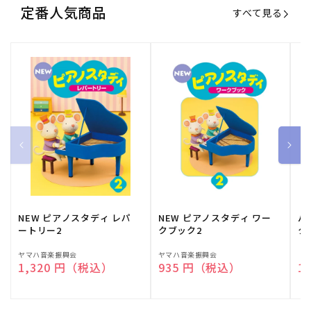
定番人気商品
すべて見る
NEW ピアノスタディ レパ
NEW ピアノスタディ ワー
バ
ートリー2
クブック2
ク
販
ヤマハ音楽振興会
販
ヤマハ音楽振興会
販
（
通常価格
1,320 円（税込）
通常価格
935 円（税込）
通
1
売
売
売
元:
元:
元: