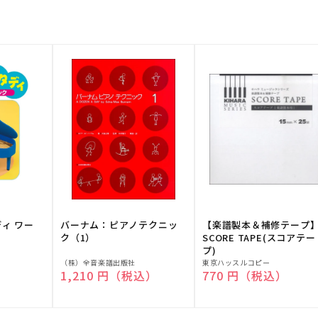
ディ ワー
バーナム：ピアノテクニッ
【楽譜製本＆補修テープ
ク（1）
SCORE TAPE(スコアテー
プ)
販
販
（株）全音楽譜出版社
東京ハッスルコピー
）
通常価格
1,210 円（税込）
通常価格
770 円（税込）
売
売
元:
元: