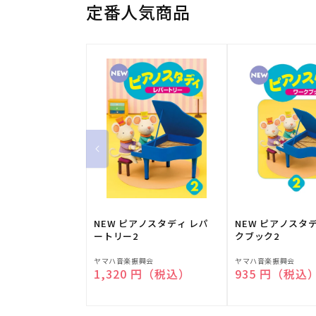
定番人気商品
NEW ピアノスタディ レパ
NEW ピアノスタ
ートリー2
クブック2
販
販
ヤマハ音楽振興会
ヤマハ音楽振興会
通常価格
1,320 円（税込）
通常価格
935 円（税込
売
売
元:
元: