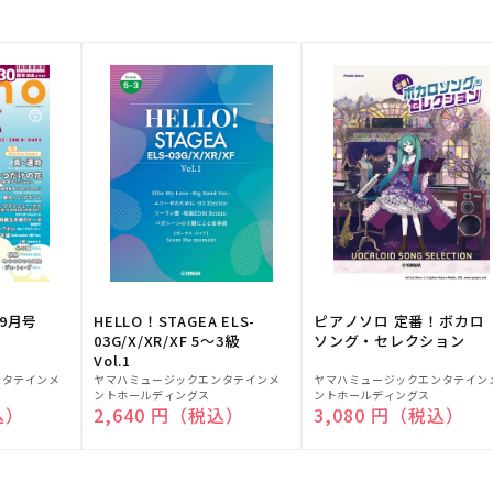
9月号
HELLO！STAGEA ELS-
ピアノソロ 定番！ボカロ
03G/X/XR/XF 5～3級
ソング・セレクション
Vol.1
販
販
ンタテインメ
ヤマハミュージックエンタテインメ
ヤマハミュージックエンタテイン
ントホールディングス
ントホールディングス
売
売
込）
通常価格
2,640 円（税込）
通常価格
3,080 円（税込）
元:
元: