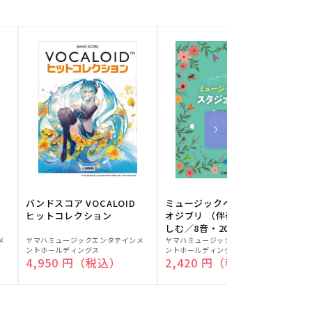
バンドスコア VOCALOID
ミュージックベルでスタジ
ヒットコレクション
オジブリ （伴奏音源と楽
しむ／8音・20音ベル対応
販
販
／ドレミふりがな付）
メ
ヤマハミュージックエンタテインメ
ヤマハミュージックエンタテインメ
ヤ
ントホールディングス
ントホールディングス
ン
売
売
通常価格
4,950 円（税込）
通常価格
2,420 円（税込）
元:
元:
元