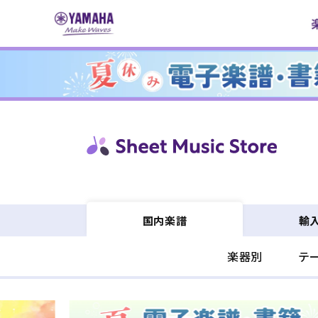
コンテ
ンツに
進む
輸
国内楽譜
楽器別
テ