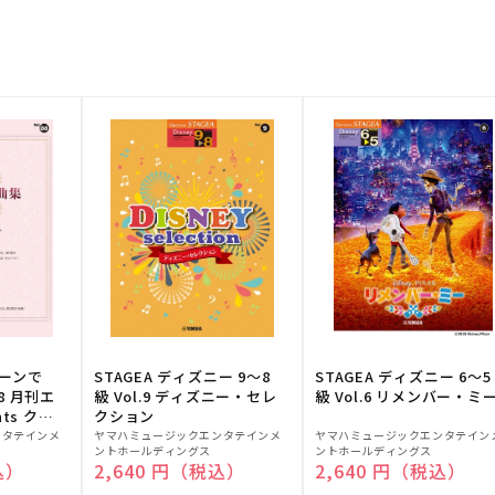
トーンで
STAGEA ディズニー 9～8
STAGEA ディズニー 6～5
88 月刊エ
級 Vol.9 ディズニー・セレ
級 Vol.6 リメンバー・ミ
ts クラ
クション
販
販
ンタテインメ
ヤマハミュージックエンタテインメ
ヤマハミュージックエンタテイン
ントホールディングス
ントホールディングス
売
売
込）
通常価格
2,640 円（税込）
通常価格
2,640 円（税込）
元:
元: