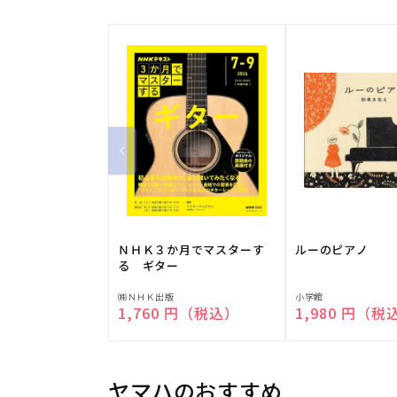
ＮＨＫ３か月でマスターす
ルーのピアノ
る ギター
販
販
㈱ＮＨＫ出版
小学館
通常価格
1,760 円（税込）
通常価格
1,980 円（税
売
売
元:
元:
ヤマハのおすすめ