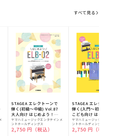
すべて見る
STAGEA エレクトーンで
STAGEA エレクトーンで
S
ー
弾く(初級～中級) Vol.87
弾く(入門～初級) Vol.86
級
大人向け はじめよう！
こども向け はじめよう！
販
ELB-02(楽器のトリセツ
販
ELB-02(楽器のトリセツ
メ
ヤマハミュージックエンタテインメ
ヤマハミュージックエンタテインメ
ヤ
ントホールディングス
ントホールディングス
ン
付)
付)
売
売
通常価格
2,750 円（税込）
通常価格
2,750 円（税込）
元:
元:
元