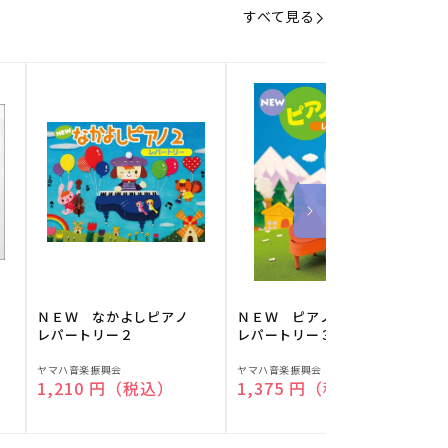
すべて見る
】
ＮＥＷ なかよしピアノ
ＮＥＷ ピアノスタディ
レパートリー２
レパートリー３
販
販
ヤマハ音楽振興会
ヤマハ音楽振興会
O
通常価格
1,210 円（税込）
通常価格
1,375 円（税込）
売
売
元:
元:
元