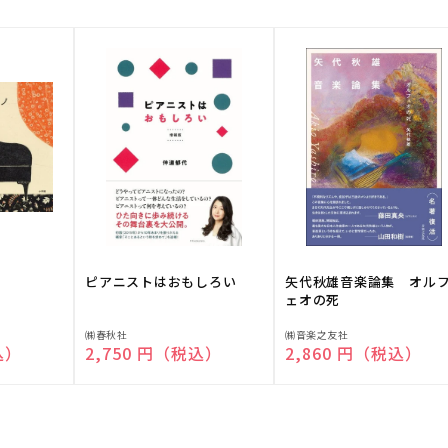
ピアニストはおもしろい
矢代秋雄音楽論集 オル
ェオの死
販
販
㈱春秋社
㈱音楽之友社
込）
通常価格
2,750 円（税込）
通常価格
2,860 円（税込）
売
売
元:
元: