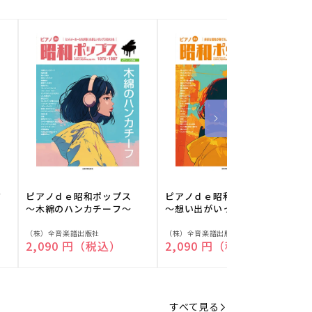
フ
ピアノｄｅ昭和ポップス
ピアノｄｅ昭和ポップス
～木綿のハンカチーフ～
～想い出がいっぱい～
販
販
（株）全音楽譜出版社
（株）全音楽譜出版社
（
通常価格
2,090 円（税込）
通常価格
2,090 円（税込）
売
売
元:
元:
元
すべて見る