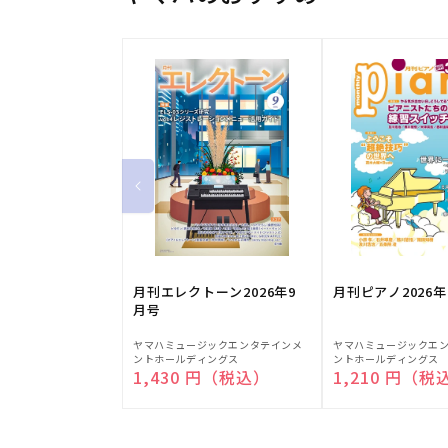
月刊エレクトーン2026年9
月刊ピアノ2026年
月号
販
販
ヤマハミュージックエンタテインメ
ヤマハミュージックエ
ントホールディングス
ントホールディングス
売
売
通常価格
1,430 円（税込）
通常価格
1,210 円（税
元:
元: