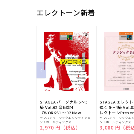
エレクトーン新着
STAGEA パーソナル 5～3
STAGEA エレク
級 Vol.62 窪田宏4
弾く 5～4級 Vol.
『WORKS1 ～02 New
レクトーンPresen
販
edition～』
販
シック名曲集
ヤマハミュージックエンタテインメ
ヤマハミュージックエ
ントホールディングス
ントホールディングス
売
売
通常価格
2,970 円（税込）
通常価格
3,080 円（税
元:
元: