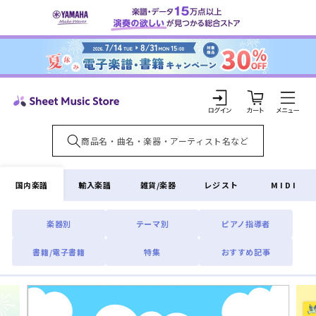
コンテ
ンツに
進む
カ
ー
ト
ロ
グ
イ
国内楽譜
輸入楽譜
雑貨/楽器
レジスト
MIDI
ン
楽器別
テーマ別
ピアノ指導者
書籍/電子書籍
特集
おすすめ記事