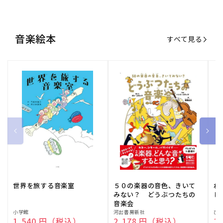
音楽絵本
すべて見る
世界を旅する音楽室
５０の楽器の音色、きいて
ね
みない？ どうぶつたちの
し
音楽会
販
小学館
販
河出書房新社
販
ひ
通常価格
1,540 円（税込）
通常価格
2,178 円（税込）
通
1