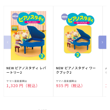
NEW ピアノスタディ レパ
NEW ピアノスタディ ワー
バ
ートリー2
クブック2
ク
販
ヤマハ音楽振興会
販
ヤマハ音楽振興会
販
（
通常価格
1,320 円（税込）
通常価格
935 円（税込）
通
1
売
売
売
元:
元:
元: