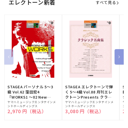
エレクトーン新着
すべて見る
STAGEA パーソナル 5～3
STAGEA エレクトーンで弾
S
級 Vol.62 窪田宏4
く 5～4級 Vol.88 月刊エレ
級
『WORKS1 ～02 New
クトーンPresents クラシ
ク
edition～』
ック名曲集
販
ヤマハミュージックエンタテインメ
販
ヤマハミュージックエンタテインメ
販
ヤ
ントホールディングス
ントホールディングス
ン
売
売
売
通常価格
2,970 円（税込）
通常価格
3,080 円（税込）
通
2
元:
元:
元: