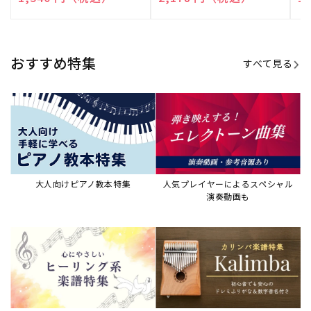
売
売
売
元:
元:
元:
おすすめ特集
すべて見る
大人向けピアノ教本特集
人気プレイヤーによるスペシャル
演奏動画も