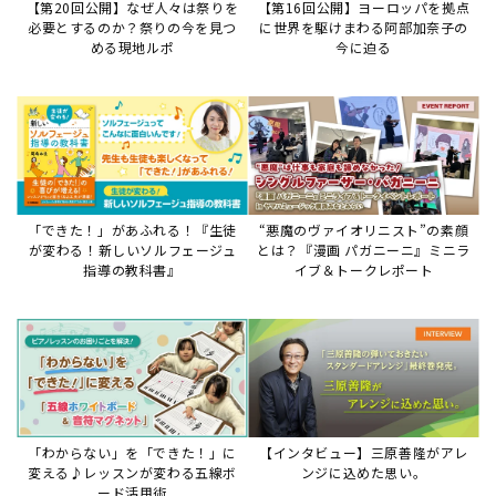
【第20回公開】なぜ人々は祭りを
【第16回公開】ヨーロッパを拠点
必要とするのか？祭りの今を見つ
に世界を駆けまわる阿部加奈子の
める現地ルポ
今に迫る
「できた！」があふれる！『生徒
“悪魔のヴァイオリニスト”の素顔
が変わる！新しいソルフェージュ
とは？『漫画 パガニーニ』ミニラ
指導の教科書』
イブ＆トークレポート
「わからない」を「できた！」に
【インタビュー】三原善隆がアレ
変える♪レッスンが変わる五線ボ
ンジに込めた思い。
ード活用術