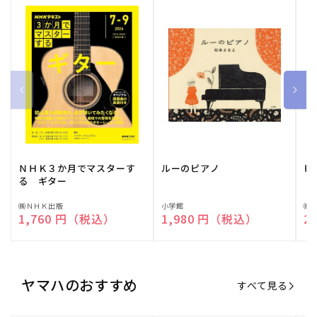
ＮＨＫ３か月でマスターす
ルーのピアノ
ピ
る ギター
販
㈱ＮＨＫ出版
販
小学館
販
㈱
通常価格
1,760 円（税込）
通常価格
1,980 円（税込）
通
2
売
売
売
元:
元:
元:
ヤマハのおすすめ
すべて見る