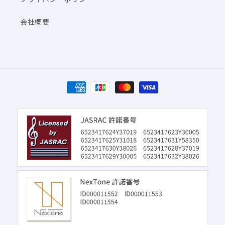
会社概要
決
済
方
法