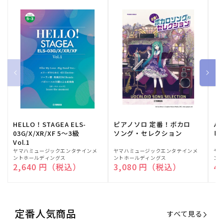
HELLO！STAGEA ELS-
ピアノソロ 定番！ボカロ
バ
03G/X/XR/XF 5～3級
ソング・セレクション
ヒ
Vol.1
販
ヤマハミュージックエンタテインメ
販
ヤマハミュージックエンタテインメ
販
ヤ
ントホールディングス
ントホールディングス
ン
売
売
売
通常価格
2,640 円（税込）
通常価格
3,080 円（税込）
通
4
元:
元:
元:
定番人気商品
すべて見る