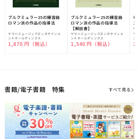
ブルクミュラー25の練習曲
ブルクミュラー25の練習曲
ピ
ロマン派の作品の指導法
ロマン派の作品の指導法
ス
【解説書】
～
販
ヤマハミュージックエンタテインメ
販
ヤマハミュージックエンタテインメ
販
ヤ
ントホールディングス
ントホールディングス
ン
売
売
売
通常価格
1,870 円（税込）
通常価格
1,540 円（税込）
通
2
元:
元:
元:
Sheet Music Store
書籍/電子書籍 特集
すべて見る