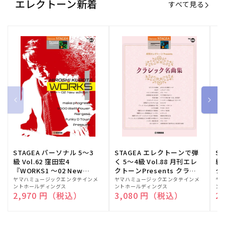
エレクトーン新着
すべて見る
STAGEA パーソナル 5～3
STAGEA エレクトーンで弾
S
級 Vol.62 窪田宏4
く 5～4級 Vol.88 月刊エレ
級
『WORKS1 ～02 New
クトーンPresents クラシ
ク
edition～』
ック名曲集
販
ヤマハミュージックエンタテインメ
販
ヤマハミュージックエンタテインメ
販
ヤ
ントホールディングス
ントホールディングス
ン
売
売
売
通常価格
2,970 円（税込）
通常価格
3,080 円（税込）
通
2
元:
元:
元: