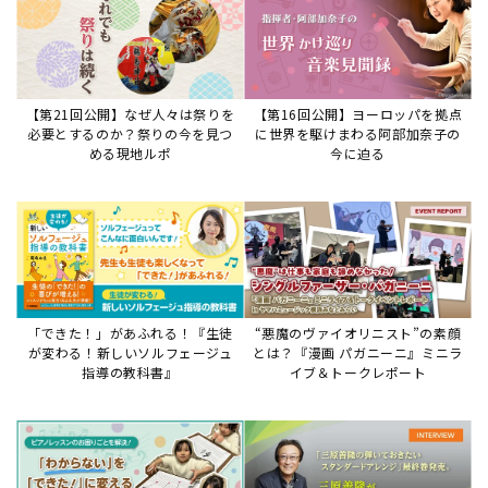
【第21回公開】なぜ人々は祭りを
【第16回公開】ヨーロッパを拠点
必要とするのか？祭りの今を見つ
に世界を駆けまわる阿部加奈子の
める現地ルポ
今に迫る
「できた！」があふれる！『生徒
“悪魔のヴァイオリニスト”の素顔
が変わる！新しいソルフェージュ
とは？『漫画 パガニーニ』ミニラ
指導の教科書』
イブ＆トークレポート