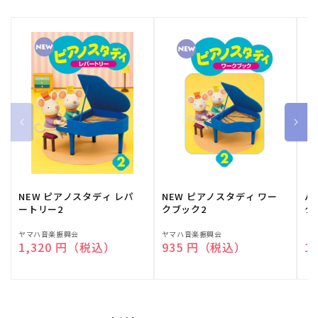
NEW ピアノスタディ レパ
NEW ピアノスタディ ワー
バ
ートリー2
クブック2
ク
販
ヤマハ音楽振興会
販
ヤマハ音楽振興会
販
（
通常価格
1,320 円（税込）
通常価格
935 円（税込）
通
1
売
売
売
元:
元:
元: