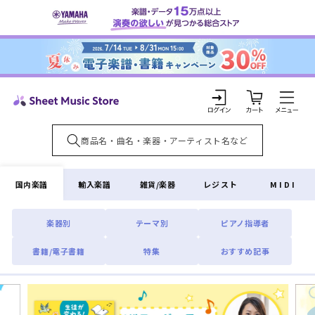
コンテ
ンツに
進む
カ
ー
ト
ロ
グ
イ
国内楽譜
輸入楽譜
雑貨/楽器
レジスト
MIDI
ン
楽器別
テーマ別
ピアノ指導者
書籍/電子書籍
特集
おすすめ記事