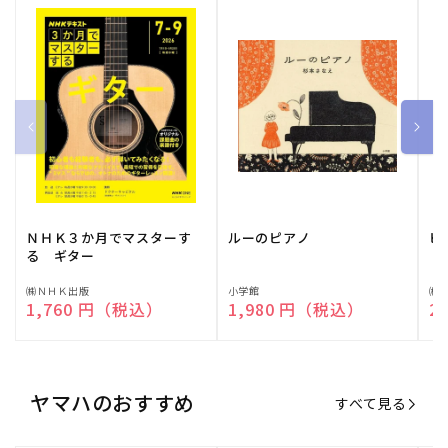
ＮＨＫ３か月でマスターす
ルーのピアノ
ピ
る ギター
販
㈱ＮＨＫ出版
販
小学館
販
㈱
通常価格
1,760 円（税込）
通常価格
1,980 円（税込）
通
2
売
売
売
元:
元:
元:
ヤマハのおすすめ
すべて見る