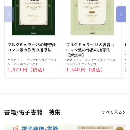
ブルクミュラー25の練習曲
ブルクミュラー25の練習曲
ピ
ロマン派の作品の指導法
ロマン派の作品の指導法
ス
【解説書】
～
販
ヤマハミュージックエンタテインメ
販
ヤマハミュージックエンタテインメ
販
ヤ
ントホールディングス
ントホールディングス
ン
売
売
売
通常価格
1,870 円（税込）
通常価格
1,540 円（税込）
通
2
元:
元:
元:
Sheet Music Store
書籍/電子書籍 特集
すべて見る