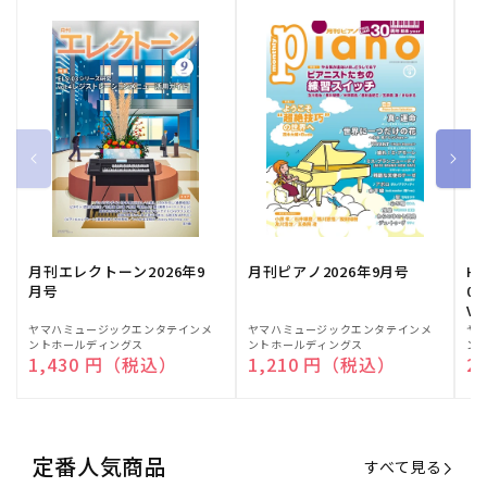
月刊エレクトーン2026年9
月刊ピアノ2026年9月号
HE
月号
03
Vo
販
ヤマハミュージックエンタテインメ
販
ヤマハミュージックエンタテインメ
販
ヤ
ントホールディングス
ントホールディングス
ン
売
売
売
通常価格
1,430 円（税込）
通常価格
1,210 円（税込）
通
2
元:
元:
元:
定番人気商品
すべて見る