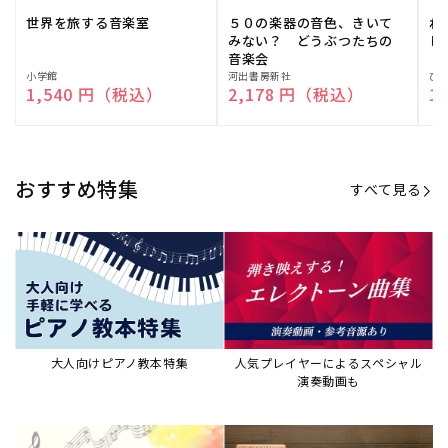
世界を旅する音楽室
５０の楽器の音色、きいて
ね
みない？ どうぶつたちの
し
音楽会
販
小学館
販
河出書房新社
販
ひ
通常価格
1,540 円（税込）
通常価格
2,178 円（税込）
通
1
売
売
売
元:
元:
元:
おすすめ特集
すべて見る
大人向けピアノ教本特集
人気プレイヤーによるスペシャル
演奏動画も