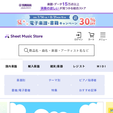
コンテ
ンツに
進む
カ
ー
ト
ロ
グ
イ
国内楽譜
輸入楽譜
雑貨/楽器
レジスト
MIDI
ン
楽器別
テーマ別
ピアノ指導者
書籍/電子書籍
特集
おすすめ記事