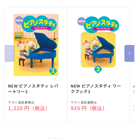
NEW ピアノスタディ レパ
NEW ピアノスタディ ワー
バ
ートリー2
クブック2
ク
販
ヤマハ音楽振興会
販
ヤマハ音楽振興会
販
（
通常価格
1,320 円（税込）
通常価格
935 円（税込）
通
1
売
売
売
元:
元:
元: