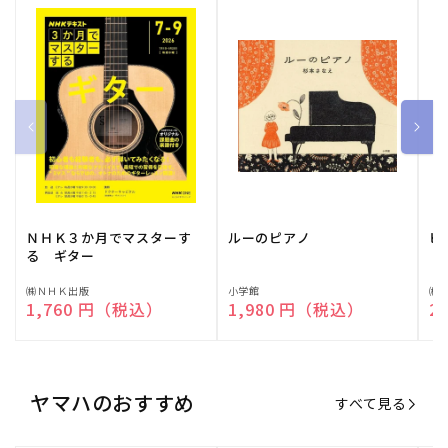
ＮＨＫ３か月でマスターす
ルーのピアノ
ピ
る ギター
販
㈱ＮＨＫ出版
販
小学館
販
㈱
通常価格
1,760 円（税込）
通常価格
1,980 円（税込）
通
2
売
売
売
元:
元:
元:
ヤマハのおすすめ
すべて見る