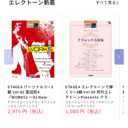
エレクトーン新着
すべて見る
STAGEA パーソナル 5～3
STAGEA エレクトーンで弾
S
級 Vol.62 窪田宏4
く 5～4級 Vol.88 月刊エレ
級
『WORKS1 ～02 New
クトーンPresents クラシ
ク
edition～』
ック名曲集
販
ヤマハミュージックエンタテインメ
販
ヤマハミュージックエンタテインメ
販
ヤ
ントホールディングス
ントホールディングス
ン
売
売
売
通常価格
2,970 円（税込）
通常価格
3,080 円（税込）
通
2
元:
元:
元: