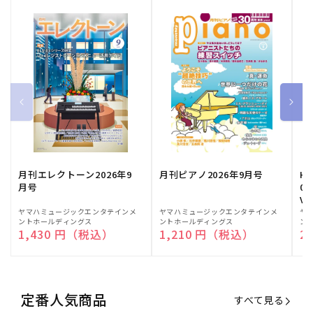
月刊エレクトーン2026年9
月刊ピアノ2026年9月号
HE
月号
03
Vo
販
ヤマハミュージックエンタテインメ
販
ヤマハミュージックエンタテインメ
販
ヤ
ントホールディングス
ントホールディングス
ン
売
売
売
通常価格
1,430 円（税込）
通常価格
1,210 円（税込）
通
2
元:
元:
元:
定番人気商品
すべて見る