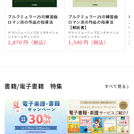
ブルクミュラー25の練習曲
ブルクミュラー25の練習曲
ピ
ロマン派の作品の指導法
ロマン派の作品の指導法
ス
【解説書】
～
販
ヤマハミュージックエンタテインメ
販
ヤマハミュージックエンタテインメ
販
ヤ
ントホールディングス
ントホールディングス
ン
売
売
売
通常価格
1,870 円（税込）
通常価格
1,540 円（税込）
通
2
元:
元:
元:
Sheet Music Store
書籍/電子書籍 特集
すべて見る