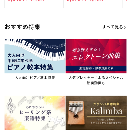
売
売
売
元:
元:
元:
おすすめ特集
すべて見る
大人向けピアノ教本特集
人気プレイヤーによるスペシャル
演奏動画も