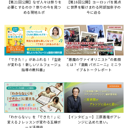
【第21回公開】なぜ人々は祭りを
【第16回公開】ヨーロッパを拠点
必要とするのか？祭りの今を見つ
に世界を駆けまわる阿部加奈子の
める現地ルポ
今に迫る
「できた！」があふれる！『生徒
“悪魔のヴァイオリニスト”の素顔
が変わる！新しいソルフェージュ
とは？『漫画 パガニーニ』ミニラ
指導の教科書』
イブ＆トークレポート
「わからない」を「できた！」に
【インタビュー】三原善隆がアレ
変える♪レッスンが変わる五線ボ
ンジに込めた思い。
ード活用術