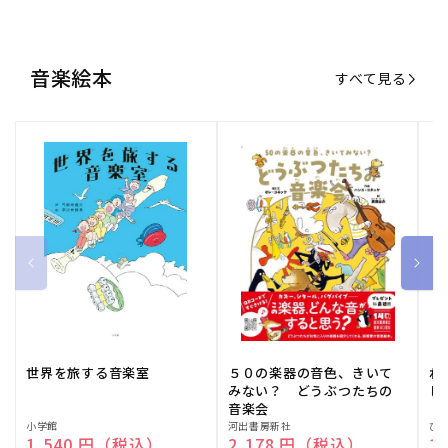
音楽絵本
すべて見る
世界を旅する音楽室
５０の楽器の音色、きいて
ね
みない？ どうぶつたちの
し
音楽会
販
小学館
販
河出書房新社
販
ひ
通常価格
1,540 円（税込）
通常価格
2,178 円（税込）
通
1