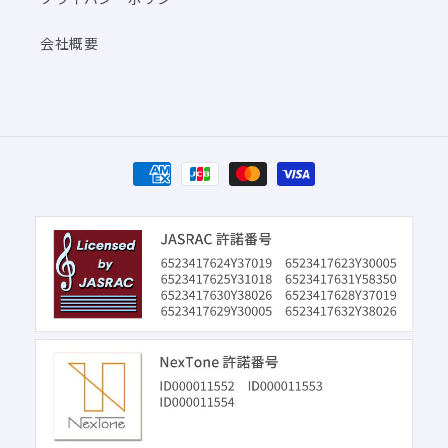
会社概要
決
済
方
法