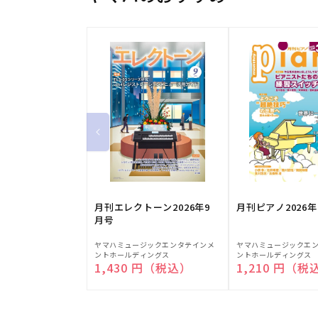
月刊エレクトーン2026年9
月刊ピアノ2026年
月号
販
販
ヤマハミュージックエンタテインメ
ヤマハミュージックエ
ントホールディングス
ントホールディングス
売
売
通常価格
1,430 円（税込）
通常価格
1,210 円（税
元:
元: