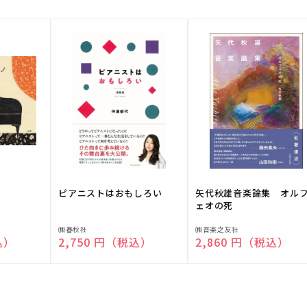
ピアニストはおもしろい
矢代秋雄音楽論集 オル
ェオの死
販
販
㈱春秋社
㈱音楽之友社
込）
通常価格
2,750 円（税込）
通常価格
2,860 円（税込）
売
売
元:
元: