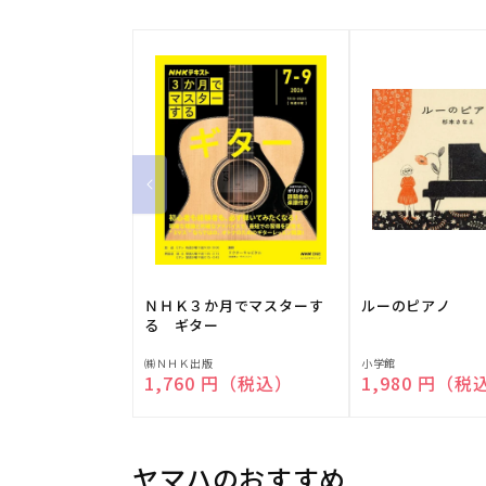
ＮＨＫ３か月でマスターす
ルーのピアノ
る ギター
販
販
㈱ＮＨＫ出版
小学館
通常価格
1,760 円（税込）
通常価格
1,980 円（税
売
売
元:
元:
ヤマハのおすすめ