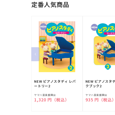
定番人気商品
NEW ピアノスタディ レパ
NEW ピアノスタ
ートリー2
クブック2
販
販
ヤマハ音楽振興会
ヤマハ音楽振興会
通常価格
1,320 円（税込）
通常価格
935 円（税込
売
売
元:
元: