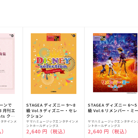
トーンで
STAGEA ディズニー 9～8
STAGEA ディズニー 6～5
88 月刊エ
級 Vol.9 ディズニー・セレ
級 Vol.6 リメンバー・ミ
ts クラ
クション
販
販
ンタテインメ
ヤマハミュージックエンタテインメ
ヤマハミュージックエンタテイン
ントホールディングス
ントホールディングス
売
売
込）
通常価格
2,640 円（税込）
通常価格
2,640 円（税込）
元:
元: