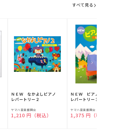
すべて見る
】
ＮＥＷ なかよしピアノ
ＮＥＷ ピアノスタディ
レパートリー２
レパートリー３
販
販
ヤマハ音楽振興会
ヤマハ音楽振興会
O
通常価格
1,210 円（税込）
通常価格
1,375 円（税込）
売
売
元:
元:
元