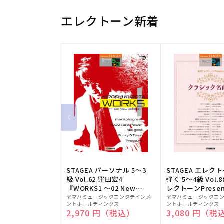
エレクトーン新着
STAGEA パーソナル 5～3
STAGEA エレク
級 Vol.62 窪田宏4
弾く 5～4級 Vol.
『WORKS1 ～02 New
レクトーンPresen
販
edition～』
販
シック名曲集
ヤマハミュージックエンタテインメ
ヤマハミュージックエ
ントホールディングス
ントホールディングス
売
売
通常価格
2,970 円（税込）
通常価格
3,080 円（税
元:
元: