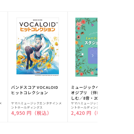
バンドスコア VOCALOID
ミュージックベルでスタジ
ヒットコレクション
オジブリ （伴奏音源と楽
しむ／8音・20音ベル対応
販
販
／ドレミふりがな付）
メ
ヤマハミュージックエンタテインメ
ヤマハミュージックエンタテインメ
ヤ
ントホールディングス
ントホールディングス
ン
売
売
通常価格
4,950 円（税込）
通常価格
2,420 円（税込）
元:
元:
元