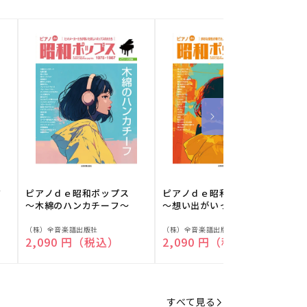
フ
ピアノｄｅ昭和ポップス
ピアノｄｅ昭和ポップス
～木綿のハンカチーフ～
～想い出がいっぱい～
販
販
（株）全音楽譜出版社
（株）全音楽譜出版社
（
通常価格
2,090 円（税込）
通常価格
2,090 円（税込）
売
売
元:
元:
元
すべて見る