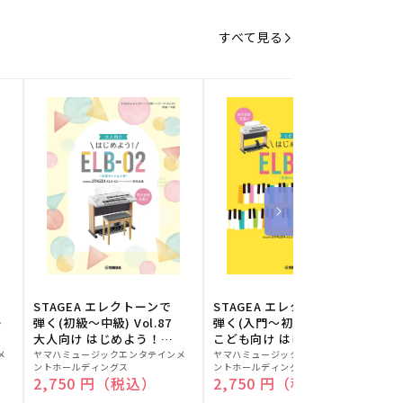
すべて見る
STAGEA エレクトーンで
STAGEA エレクトーンで
S
ー
弾く(初級～中級) Vol.87
弾く(入門～初級) Vol.86
級
大人向け はじめよう！
こども向け はじめよう！
販
ELB-02(楽器のトリセツ
販
ELB-02(楽器のトリセツ
メ
ヤマハミュージックエンタテインメ
ヤマハミュージックエンタテインメ
ヤ
ントホールディングス
ントホールディングス
ン
付)
付)
売
売
通常価格
2,750 円（税込）
通常価格
2,750 円（税込）
元:
元:
元