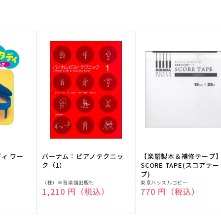
ディ ワー
バーナム：ピアノテクニッ
【楽譜製本＆補修テープ
ク（1）
SCORE TAPE(スコアテー
プ)
販
販
（株）全音楽譜出版社
東京ハッスルコピー
）
通常価格
1,210 円（税込）
通常価格
770 円（税込）
売
売
元:
元: