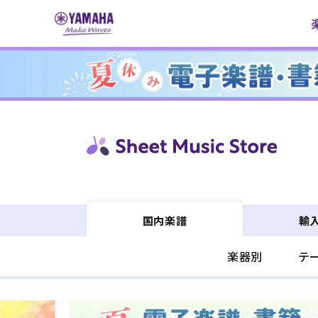
コンテ
ンツに
進む
輸
国内楽譜
楽器別
テ