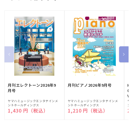
月刊エレクトーン2026年9
月刊ピアノ2026年9月号
HE
月号
03
Vo
販
ヤマハミュージックエンタテインメ
販
ヤマハミュージックエンタテインメ
販
ヤ
ントホールディングス
ントホールディングス
ン
売
売
売
通常価格
1,430 円（税込）
通常価格
1,210 円（税込）
通
2
元:
元:
元: