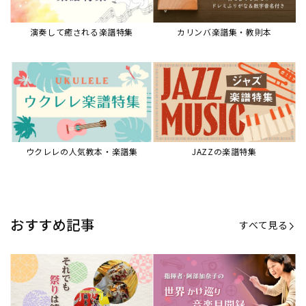
【第21回公開】なぜ人々は祭りを
【第16回公開】ヨーロッパを拠点
必要とするのか？祭りの今を見つ
に世界を駆けまわる阿部加奈子の
める現地ルポ
今に迫る
「できた！」があふれる！『生徒
“悪魔のヴァイオリニスト”の素顔
が変わる！新しいソルフェージュ
とは？『漫画 パガニーニ』ミニラ
指導の教科書』
イブ＆トークレポート