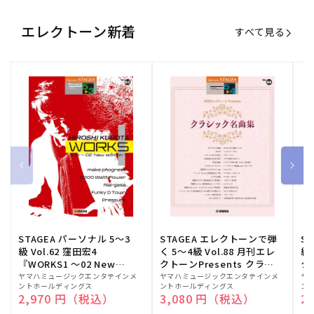
エレクトーン新着
すべて見る
STAGEA パーソナル 5～3
STAGEA エレクトーンで弾
S
級 Vol.62 窪田宏4
く 5～4級 Vol.88 月刊エレ
級
『WORKS1 ～02 New
クトーンPresents クラシ
ク
edition～』
ック名曲集
販
ヤマハミュージックエンタテインメ
販
ヤマハミュージックエンタテインメ
販
ヤ
ントホールディングス
ントホールディングス
ン
売
売
売
通常価格
2,970 円（税込）
通常価格
3,080 円（税込）
通
2
元:
元:
元: