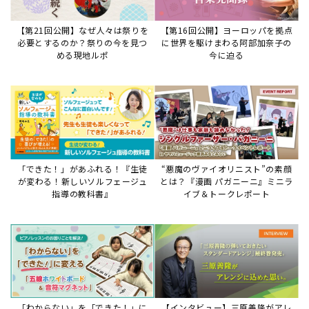
「わからない」を「できた！」に
【インタビュー】三原善隆がアレ
変える♪レッスンが変わる五線ボ
ンジに込めた思い。
ード活用術
サイトからのお知らせ
【重要】8/6検索障害発生のお知らせ
2026年8月6日
8月6日障害発生のお知らせ