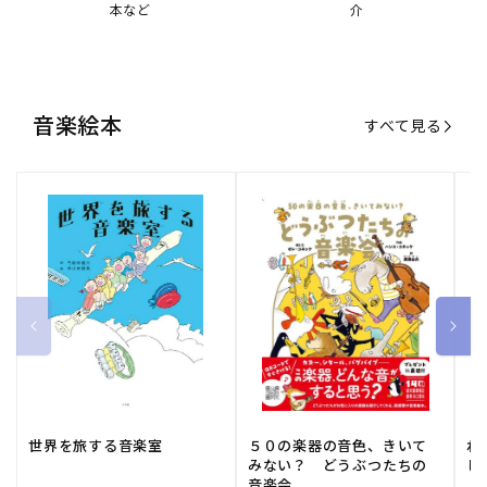
世界を旅する音楽室
５０の楽器の音色、きいて
ね
みない？ どうぶつたちの
し
音楽会
販
小学館
販
河出書房新社
販
ひ
通常価格
1,540 円（税込）
通常価格
2,178 円（税込）
通
1
売
売
売
元:
元:
元:
おすすめ特集
すべて見る
大人向けピアノ教本特集
人気プレイヤーによるスペシャル
演奏動画も