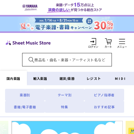
コンテ
ンツに
進む
カ
ー
ト
ロ
グ
イ
国内楽譜
輸入楽譜
雑貨/楽器
レジスト
MIDI
ン
楽器別
テーマ別
ピアノ指導者
書籍/電子書籍
特集
おすすめ記事