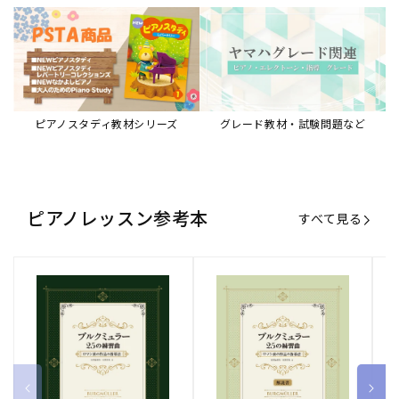
ブルクミュラー25の練習曲
ブルクミュラー25の練習曲
ピ
ロマン派の作品の指導法
ロマン派の作品の指導法
ス
【解説書】
～
販
ヤマハミュージックエンタテインメ
販
ヤマハミュージックエンタテインメ
販
ヤ
ントホールディングス
ントホールディングス
ン
売
売
売
通常価格
1,870 円（税込）
通常価格
1,540 円（税込）
通
2
元:
元:
元:
Sheet Music Store
書籍/電子書籍 特集
すべて見る