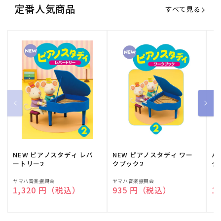
定番人気商品
すべて見る
NEW ピアノスタディ レパ
NEW ピアノスタディ ワー
バ
ートリー2
クブック2
ク
販
ヤマハ音楽振興会
販
ヤマハ音楽振興会
販
（
通常価格
1,320 円（税込）
通常価格
935 円（税込）
通
1
売
売
売
元:
元:
元: