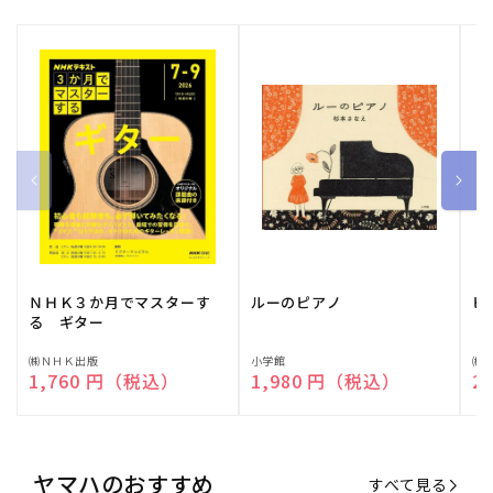
ＮＨＫ３か月でマスターす
ルーのピアノ
ピ
る ギター
販
㈱ＮＨＫ出版
販
小学館
販
㈱
通常価格
1,760 円（税込）
通常価格
1,980 円（税込）
通
2
売
売
売
元:
元:
元:
ヤマハのおすすめ
すべて見る