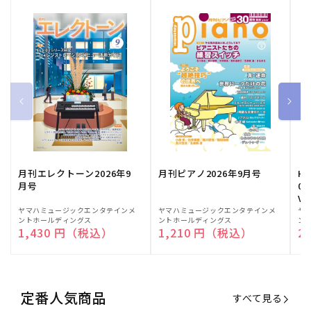
月刊エレクトーン2026年9
月刊ピアノ2026年9月号
HE
月号
03
Vo
販
ヤマハミュージックエンタテインメ
販
ヤマハミュージックエンタテインメ
販
ヤ
ントホールディングス
ントホールディングス
ン
売
売
売
通常価格
1,430 円（税込）
通常価格
1,210 円（税込）
通
2
元:
元:
元:
定番人気商品
すべて見る