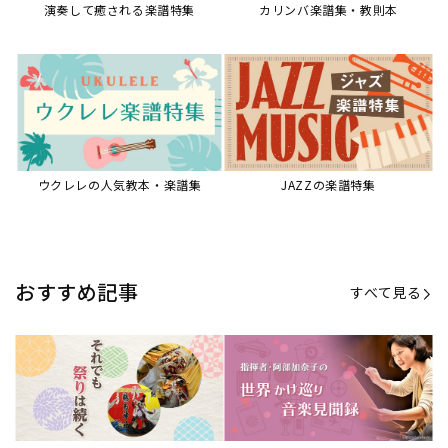
【第21回公開】なぜ人々は祭りを
【第16回公開】ヨーロッパを拠点
必要とするのか？祭りの今を見つ
に世界を駆けまわる阿部加奈子の
める現地ルポ
今に迫る
「できた！」があふれる！『生徒
“悪魔のヴァイオリニスト”の素顔
が変わる！新しいソルフェージュ
とは？『漫画 パガニーニ』ミニラ
指導の教科書』
イブ＆トークレポート