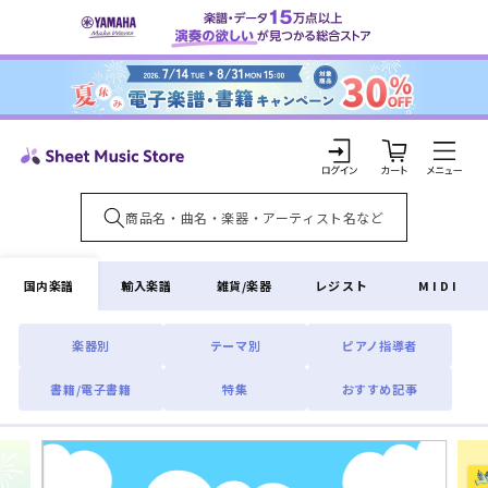
コンテ
ンツに
進む
カ
ー
ト
ロ
グ
イ
国内楽譜
輸入楽譜
雑貨/楽器
レジスト
MIDI
ン
楽器別
テーマ別
ピアノ指導者
書籍/電子書籍
特集
おすすめ記事