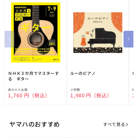
ＮＨＫ３か月でマスターす
ルーのピアノ
ピ
る ギター
販
㈱ＮＨＫ出版
販
小学館
販
㈱
通常価格
1,760 円（税込）
通常価格
1,980 円（税込）
通
2
売
売
売
元:
元:
元:
ヤマハのおすすめ
すべて見る