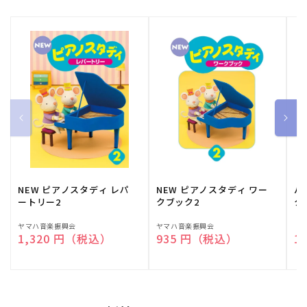
NEW ピアノスタディ レパ
NEW ピアノスタディ ワー
バ
ートリー2
クブック2
ク
販
ヤマハ音楽振興会
販
ヤマハ音楽振興会
販
（
通常価格
1,320 円（税込）
通常価格
935 円（税込）
通
1
売
売
売
元:
元:
元: