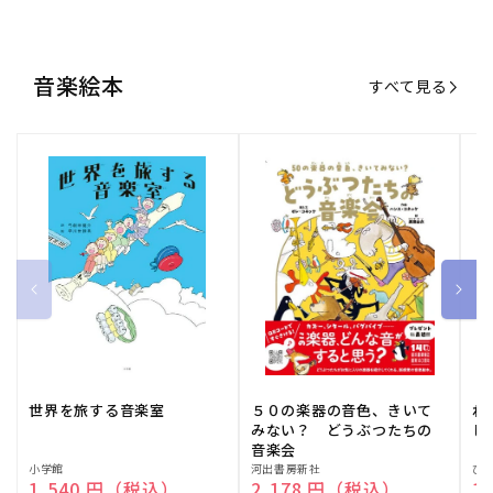
世界を旅する音楽室
５０の楽器の音色、きいて
ね
みない？ どうぶつたちの
し
音楽会
販
小学館
販
河出書房新社
販
ひ
通常価格
1,540 円（税込）
通常価格
2,178 円（税込）
通
1
売
売
売
元:
元:
元:
おすすめ特集
すべて見る
大人向けピアノ教本特集
人気プレイヤーによるスペシャル
演奏動画も