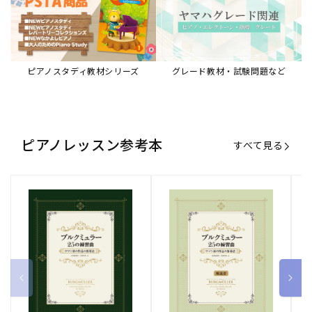
ブルクミュラー25の練習曲
ブルクミュラー25の練習曲
ピ
ロマン派の作品の指導法
ロマン派の作品の指導法
ス
【解説書】
～
販
ヤマハミュージックエンタテインメ
販
ヤマハミュージックエンタテインメ
販
ヤ
ントホールディングス
ントホールディングス
ン
売
売
売
通常価格
1,870 円（税込）
通常価格
1,540 円（税込）
通
2
元:
元:
元:
Sheet Music Store
書籍/電子書籍 特集
すべて見る