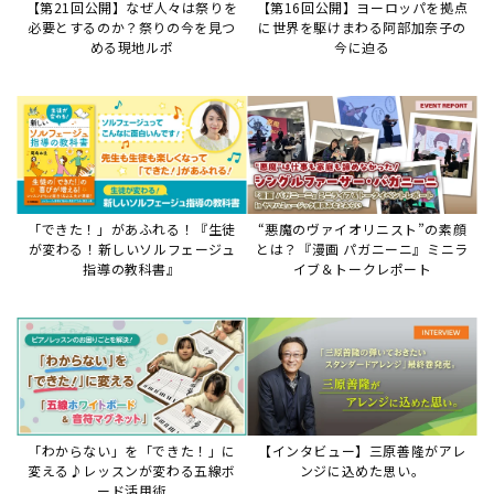
「わからない」を「できた！」に
【インタビュー】三原善隆がアレ
変える♪レッスンが変わる五線ボ
ンジに込めた思い。
ード活用術
サイトからのお知らせ
【お知らせ】ディスクラビア用楽曲デ
ータについて
2026年7月27日
本件は、ディスクラビアをヤマハミュージックデー
タショップと接続してご利用いただいているお客
様への重要なお知らせです。