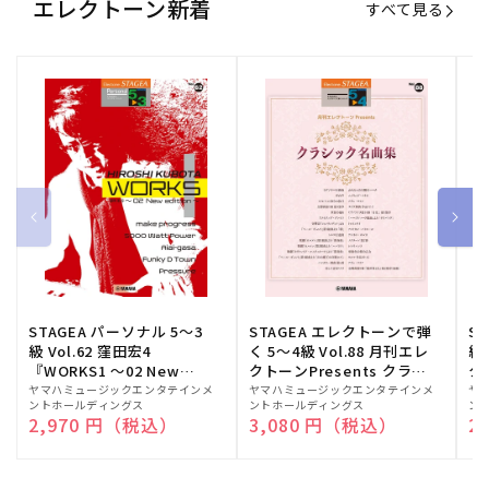
エレクトーン新着
すべて見る
STAGEA パーソナル 5～3
STAGEA エレクトーンで弾
S
級 Vol.62 窪田宏4
く 5～4級 Vol.88 月刊エレ
級
『WORKS1 ～02 New
クトーンPresents クラシ
ク
edition～』
ック名曲集
販
ヤマハミュージックエンタテインメ
販
ヤマハミュージックエンタテインメ
販
ヤ
ントホールディングス
ントホールディングス
ン
売
売
売
通常価格
2,970 円（税込）
通常価格
3,080 円（税込）
通
2
元:
元:
元: