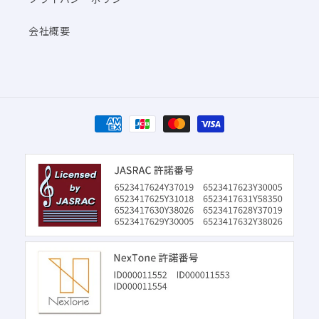
会社概要
決
済
方
法