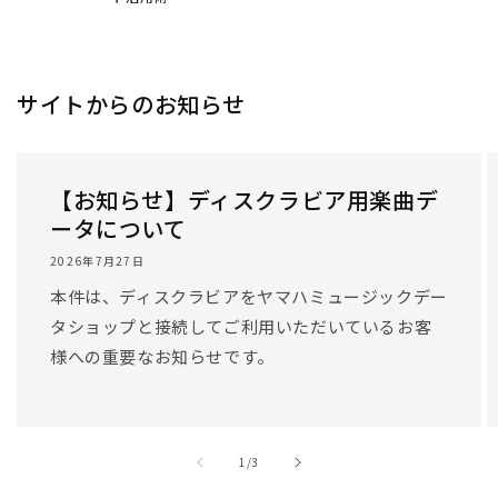
/
1
/
3