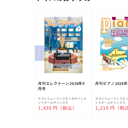
月刊エレクトーン2026年9
月刊ピアノ2026年
月号
販
販
ヤマハミュージックエンタテインメ
ヤマハミュージックエ
ントホールディングス
ントホールディングス
売
売
通常価格
1,430 円（税込）
通常価格
1,210 円（税
元:
元: