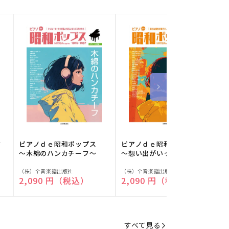
フ
ピアノｄｅ昭和ポップス
ピアノｄｅ昭和ポップス
～木綿のハンカチーフ～
～想い出がいっぱい～
販
販
（株）全音楽譜出版社
（株）全音楽譜出版社
（
通常価格
2,090 円（税込）
通常価格
2,090 円（税込）
売
売
元:
元:
元
すべて見る