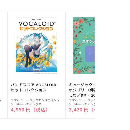
バンドスコア VOCALOID
ミュージックベルでスタジ
ヒットコレクション
オジブリ （伴奏音源と楽
しむ／8音・20音ベル対応
販
販
／ドレミふりがな付）
メ
ヤマハミュージックエンタテインメ
ヤマハミュージックエンタテインメ
ヤ
ントホールディングス
ントホールディングス
ン
売
売
通常価格
4,950 円（税込）
通常価格
2,420 円（税込）
元:
元:
元