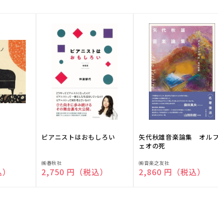
ピアニストはおもしろい
矢代秋雄音楽論集 オル
ェオの死
販
販
㈱春秋社
㈱音楽之友社
込）
通常価格
2,750 円（税込）
通常価格
2,860 円（税込）
売
売
元:
元: