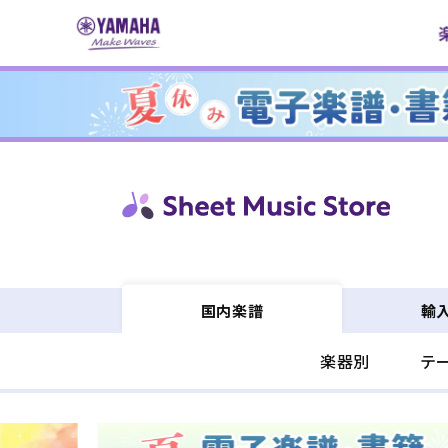
コンテ
ンツに
進む
輸
国内楽譜
楽器別
テ