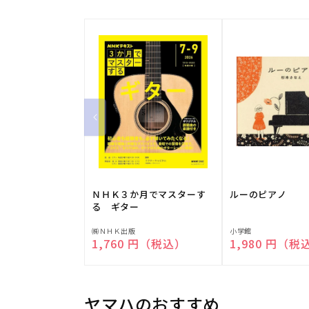
ＮＨＫ３か月でマスターす
ルーのピアノ
る ギター
販
販
㈱ＮＨＫ出版
小学館
通常価格
1,760 円（税込）
通常価格
1,980 円（税
売
売
元:
元:
ヤマハのおすすめ