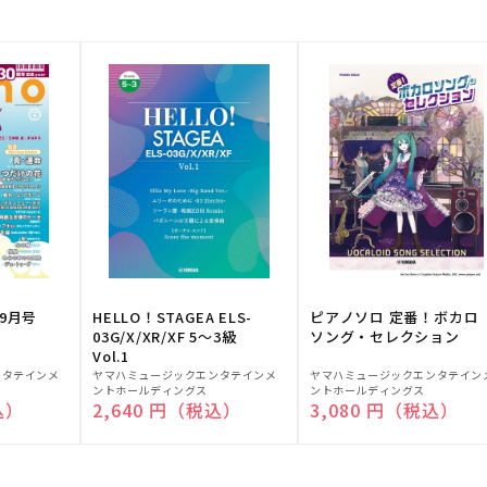
9月号
HELLO！STAGEA ELS-
ピアノソロ 定番！ボカロ
03G/X/XR/XF 5～3級
ソング・セレクション
Vol.1
販
販
ンタテインメ
ヤマハミュージックエンタテインメ
ヤマハミュージックエンタテイン
ントホールディングス
ントホールディングス
売
売
込）
通常価格
2,640 円（税込）
通常価格
3,080 円（税込）
元:
元: