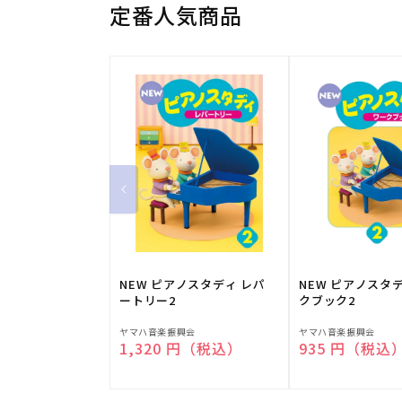
定番人気商品
NEW ピアノスタディ レパ
NEW ピアノスタ
ートリー2
クブック2
販
販
ヤマハ音楽振興会
ヤマハ音楽振興会
通常価格
1,320 円（税込）
通常価格
935 円（税込
売
売
元:
元: