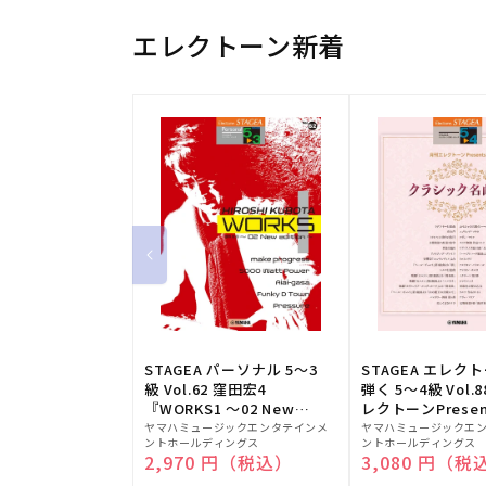
エレクトーン新着
STAGEA パーソナル 5～3
STAGEA エレク
級 Vol.62 窪田宏4
弾く 5～4級 Vol.
『WORKS1 ～02 New
レクトーンPresen
販
edition～』
販
シック名曲集
ヤマハミュージックエンタテインメ
ヤマハミュージックエ
ントホールディングス
ントホールディングス
売
売
通常価格
2,970 円（税込）
通常価格
3,080 円（税
元:
元: