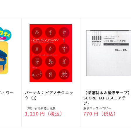
ディ ワー
バーナム：ピアノテクニッ
【楽譜製本＆補修テープ
ク（1）
SCORE TAPE(スコアテー
プ)
販
販
（株）全音楽譜出版社
東京ハッスルコピー
）
通常価格
1,210 円（税込）
通常価格
770 円（税込）
売
売
元:
元: