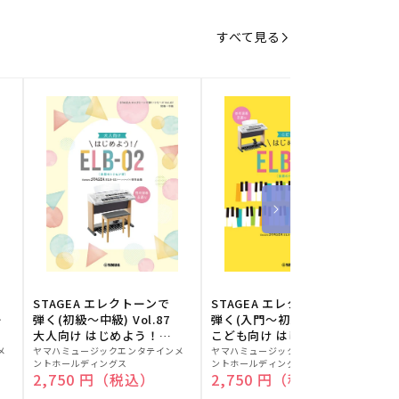
すべて見る
STAGEA エレクトーンで
STAGEA エレクトーンで
S
ー
弾く(初級～中級) Vol.87
弾く(入門～初級) Vol.86
級
大人向け はじめよう！
こども向け はじめよう！
販
ELB-02(楽器のトリセツ
販
ELB-02(楽器のトリセツ
メ
ヤマハミュージックエンタテインメ
ヤマハミュージックエンタテインメ
ヤ
ントホールディングス
ントホールディングス
ン
付)
付)
売
売
通常価格
2,750 円（税込）
通常価格
2,750 円（税込）
元:
元:
元