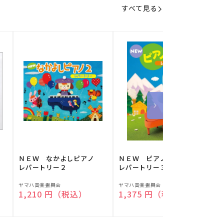
すべて見る
】
ＮＥＷ なかよしピアノ
ＮＥＷ ピアノスタディ
レパートリー２
レパートリー３
販
販
ヤマハ音楽振興会
ヤマハ音楽振興会
O
通常価格
1,210 円（税込）
通常価格
1,375 円（税込）
売
売
元:
元:
元