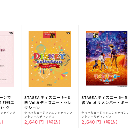
トーンで
STAGEA ディズニー 9～8
STAGEA ディズニー 6～5
88 月刊エ
級 Vol.9 ディズニー・セレ
級 Vol.6 リメンバー・ミ
ts クラ
クション
販
販
ンタテインメ
ヤマハミュージックエンタテインメ
ヤマハミュージックエンタテイン
ントホールディングス
ントホールディングス
売
売
込）
通常価格
2,640 円（税込）
通常価格
2,640 円（税込）
元:
元: