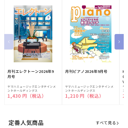
月刊エレクトーン2026年9
月刊ピアノ2026年9月号
HE
月号
03
Vo
販
ヤマハミュージックエンタテインメ
販
ヤマハミュージックエンタテインメ
販
ヤ
ントホールディングス
ントホールディングス
ン
売
売
売
通常価格
1,430 円（税込）
通常価格
1,210 円（税込）
通
2
元:
元:
元:
定番人気商品
すべて見る