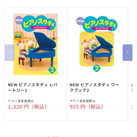
NEW ピアノスタディ レパ
NEW ピアノスタディ ワー
バ
ートリー2
クブック2
ク
販
ヤマハ音楽振興会
販
ヤマハ音楽振興会
販
（
通常価格
1,320 円（税込）
通常価格
935 円（税込）
通
1
売
売
売
元:
元:
元: