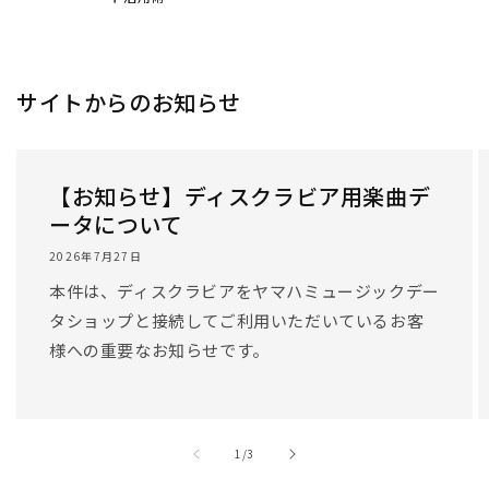
/
1
/
3