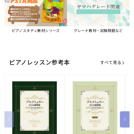
ブルクミュラー25の練習曲
ブルクミュラー25の練習曲
ピ
ロマン派の作品の指導法
ロマン派の作品の指導法
ス
【解説書】
～
販
ヤマハミュージックエンタテインメ
販
ヤマハミュージックエンタテインメ
販
ヤ
ントホールディングス
ントホールディングス
ン
売
売
売
通常価格
1,870 円（税込）
通常価格
1,540 円（税込）
通
2
元:
元:
元:
Sheet Music Store
書籍/電子書籍 特集
すべて見る