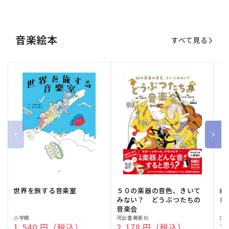
世界を旅する音楽室
５０の楽器の音色、きいて
ね
みない？ どうぶつたちの
し
音楽会
販
小学館
販
河出書房新社
販
ひ
通常価格
1,540 円（税込）
通常価格
2,178 円（税込）
通
1
売
売
売
元:
元:
元:
おすすめ特集
すべて見る
大人向けピアノ教本特集
人気プレイヤーによるスペシャル
演奏動画も