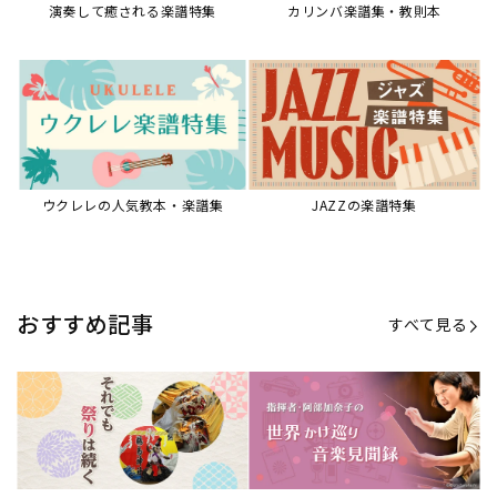
【第21回公開】なぜ人々は祭りを
【第16回公開】ヨーロッパを拠点
必要とするのか？祭りの今を見つ
に世界を駆けまわる阿部加奈子の
める現地ルポ
今に迫る
「できた！」があふれる！『生徒
“悪魔のヴァイオリニスト”の素顔
が変わる！新しいソルフェージュ
とは？『漫画 パガニーニ』ミニラ
指導の教科書』
イブ＆トークレポート