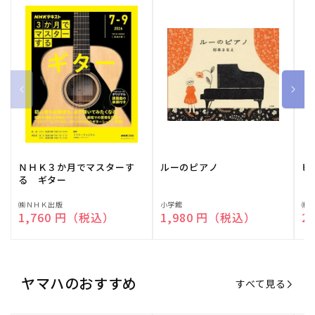
ＮＨＫ３か月でマスターす
ルーのピアノ
ピ
る ギター
販
㈱ＮＨＫ出版
販
小学館
販
㈱
通常価格
1,760 円（税込）
通常価格
1,980 円（税込）
通
2
売
売
売
元:
元:
元:
ヤマハのおすすめ
すべて見る