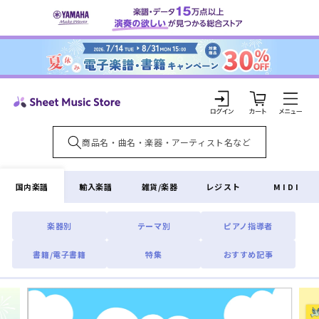
コンテ
ンツに
進む
カ
ー
ト
ロ
グ
イ
国内楽譜
輸入楽譜
雑貨/楽器
レジスト
MIDI
ン
楽器別
テーマ別
ピアノ指導者
書籍/電子書籍
特集
おすすめ記事