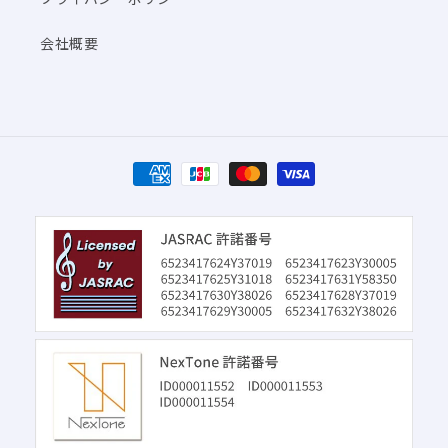
会社概要
決
済
方
法