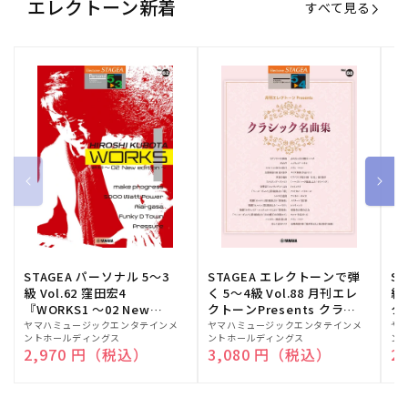
エレクトーン新着
すべて見る
STAGEA パーソナル 5～3
STAGEA エレクトーンで弾
S
級 Vol.62 窪田宏4
く 5～4級 Vol.88 月刊エレ
級
『WORKS1 ～02 New
クトーンPresents クラシ
ク
edition～』
ック名曲集
販
ヤマハミュージックエンタテインメ
販
ヤマハミュージックエンタテインメ
販
ヤ
ントホールディングス
ントホールディングス
ン
売
売
売
通常価格
2,970 円（税込）
通常価格
3,080 円（税込）
通
2
元:
元:
元: