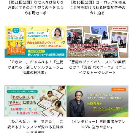
「わからない」を「できた！」に
【インタビュー】三原善隆がアレ
変える♪レッスンが変わる五線ボ
ンジに込めた思い。
ード活用術
サイトからのお知らせ
【お知らせ】ディスクラビア用楽曲デ
ータについて
2026年7月27日
本件は、ディスクラビアをヤマハミュージックデー
タショップと接続してご利用いただいているお客
様への重要なお知らせです。