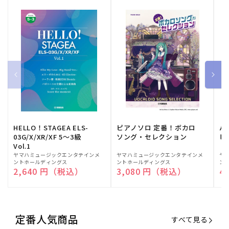
HELLO！STAGEA ELS-
ピアノソロ 定番！ボカロ
バ
03G/X/XR/XF 5～3級
ソング・セレクション
ヒ
Vol.1
販
ヤマハミュージックエンタテインメ
販
ヤマハミュージックエンタテインメ
販
ヤ
ントホールディングス
ントホールディングス
ン
売
売
売
通常価格
2,640 円（税込）
通常価格
3,080 円（税込）
通
4
元:
元:
元:
定番人気商品
すべて見る