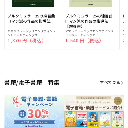
ブルクミュラー25の練習曲
ブルクミュラー25の練習曲
ピ
ロマン派の作品の指導法
ロマン派の作品の指導法
ス
【解説書】
～
販
ヤマハミュージックエンタテインメ
販
ヤマハミュージックエンタテインメ
販
ヤ
ントホールディングス
ントホールディングス
ン
売
売
売
通常価格
1,870 円（税込）
通常価格
1,540 円（税込）
通
2
元:
元:
元:
Sheet Music Store
書籍/電子書籍 特集
すべて見る