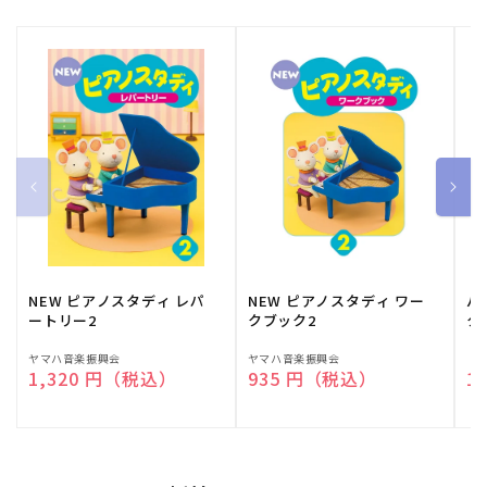
NEW ピアノスタディ レパ
NEW ピアノスタディ ワー
バ
ートリー2
クブック2
ク
販
ヤマハ音楽振興会
販
ヤマハ音楽振興会
販
（
通常価格
1,320 円（税込）
通常価格
935 円（税込）
通
1
売
売
売
元:
元:
元: