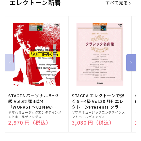
エレクトーン新着
すべて見る
STAGEA パーソナル 5～3
STAGEA エレクトーンで弾
S
級 Vol.62 窪田宏4
く 5～4級 Vol.88 月刊エレ
級
『WORKS1 ～02 New
クトーンPresents クラシ
ク
edition～』
ック名曲集
販
ヤマハミュージックエンタテインメ
販
ヤマハミュージックエンタテインメ
販
ヤ
ントホールディングス
ントホールディングス
ン
売
売
売
通常価格
2,970 円（税込）
通常価格
3,080 円（税込）
通
2
元:
元:
元: