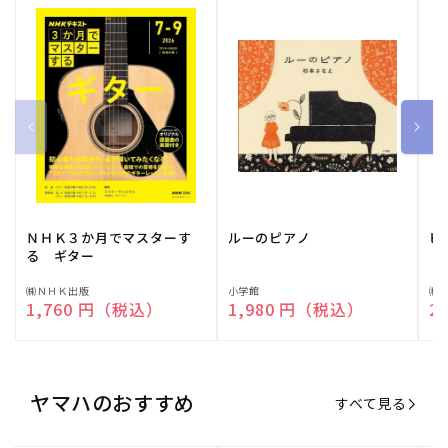
ＮＨＫ３か月でマスターす
ルーのピアノ
ピ
る ギター
販
㈱ＮＨＫ出版
販
小学館
販
㈱
通常価格
1,760 円（税込）
通常価格
1,980 円（税込）
通
2
売
売
売
元:
元:
元:
ヤマハのおすすめ
すべて見る