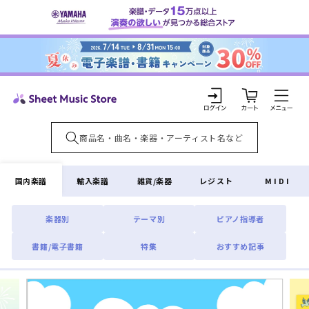
コンテ
ンツに
進む
カ
ー
ト
ロ
グ
イ
国内楽譜
輸入楽譜
雑貨/楽器
レジスト
MIDI
ン
楽器別
テーマ別
ピアノ指導者
書籍/電子書籍
特集
おすすめ記事