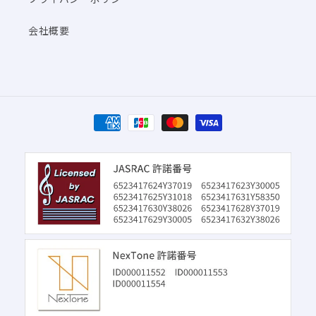
会社概要
決
済
方
法