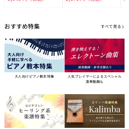
売
売
売
元:
元:
元:
おすすめ特集
すべて見る
大人向けピアノ教本特集
人気プレイヤーによるスペシャル
演奏動画も