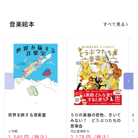
音楽絵本
すべて見る
世界を旅する音楽室
５０の楽器の音色、きいて
ね
みない？ どうぶつたちの
し
音楽会
販
小学館
販
河出書房新社
販
ひ
通常価格
1,540 円（税込）
通常価格
2,178 円（税込）
通
1