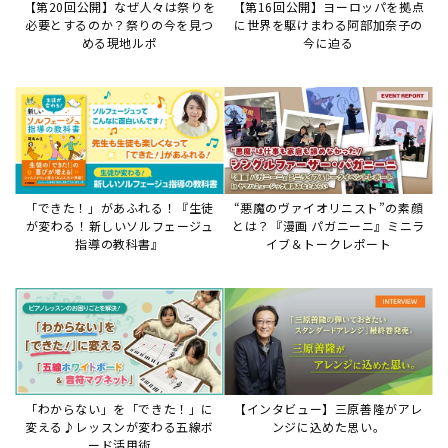
【第20回公開】なぜ人々は祭りを
【第16回公開】ヨーロッパを拠点
必要とするのか？祭りの今を見つ
に世界を駆けまわる阿部加奈子の
める現地ルポ
今に迫る
「できた！」があふれる！『生徒
“悪魔のヴァイオリニスト”の素顔
が変わる！新しいソルフェージュ
とは？『漫画 パガニーニ』ミニラ
指導の教科書』
イブ＆トークレポート
「わからない」を「できた！」に
【インタビュー】三原善隆がアレ
変える♪レッスンが変わる五線ボ
ンジに込めた思い。
ード活用術