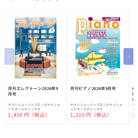
月刊エレクトーン2026年9
月刊ピアノ2026年9月号
HE
月号
03
Vo
販
ヤマハミュージックエンタテインメ
販
ヤマハミュージックエンタテインメ
販
ヤ
ントホールディングス
ントホールディングス
ン
売
売
売
通常価格
1,430 円（税込）
通常価格
1,210 円（税込）
通
2
元:
元:
元: