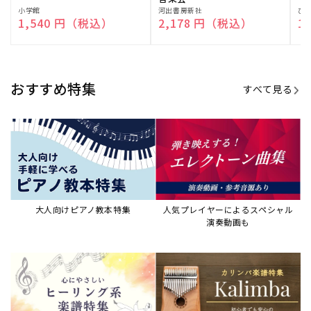
販
小学館
販
河出書房新社
販
ひ
通常価格
1,540 円（税込）
通常価格
2,178 円（税込）
通
1
売
売
売
元:
元:
元:
おすすめ特集
すべて見る
大人向けピアノ教本特集
人気プレイヤーによるスペシャル
演奏動画も