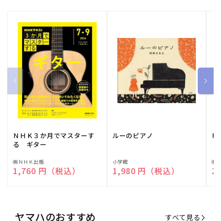
ＮＨＫ３か月でマスターす
ルーのピアノ
ピ
る ギター
販
㈱ＮＨＫ出版
販
小学館
販
㈱
通常価格
1,760 円（税込）
通常価格
1,980 円（税込）
通
2
売
売
売
元:
元:
元:
ヤマハのおすすめ
すべて見る