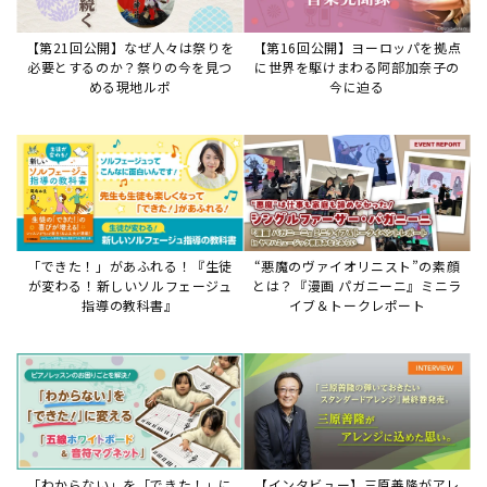
【第21回公開】なぜ人々は祭りを
【第16回公開】ヨーロッパを拠点
必要とするのか？祭りの今を見つ
に世界を駆けまわる阿部加奈子の
める現地ルポ
今に迫る
「できた！」があふれる！『生徒
“悪魔のヴァイオリニスト”の素顔
が変わる！新しいソルフェージュ
とは？『漫画 パガニーニ』ミニラ
指導の教科書』
イブ＆トークレポート
「わからない」を「できた！」に
【インタビュー】三原善隆がアレ