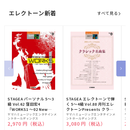
エレクトーン新着
すべて見る
STAGEA パーソナル 5～3
STAGEA エレクトーンで弾
S
級 Vol.62 窪田宏4
く 5～4級 Vol.88 月刊エレ
級
『WORKS1 ～02 New
クトーンPresents クラシ
ク
edition～』
ック名曲集
販
ヤマハミュージックエンタテインメ
販
ヤマハミュージックエンタテインメ
販
ヤ
ントホールディングス
ントホールディングス
ン
売
売
売
通常価格
2,970 円（税込）
通常価格
3,080 円（税込）
通
2
元:
元:
元: