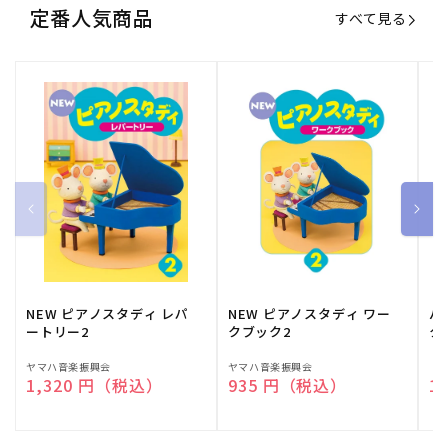
定番人気商品
すべて見る
NEW ピアノスタディ レパ
NEW ピアノスタディ ワー
バ
ートリー2
クブック2
ク
販
ヤマハ音楽振興会
販
ヤマハ音楽振興会
販
（
通常価格
1,320 円（税込）
通常価格
935 円（税込）
通
1
売
売
売
元:
元:
元: