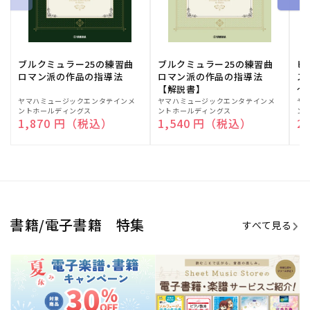
ブルクミュラー25の練習曲
ブルクミュラー25の練習曲
ピ
ロマン派の作品の指導法
ロマン派の作品の指導法
ス
【解説書】
～
販
ヤマハミュージックエンタテインメ
販
ヤマハミュージックエンタテインメ
販
ヤ
ントホールディングス
ントホールディングス
ン
売
売
売
通常価格
1,870 円（税込）
通常価格
1,540 円（税込）
通
2
元:
元:
元:
Sheet Music Store
書籍/電子書籍 特集
すべて見る