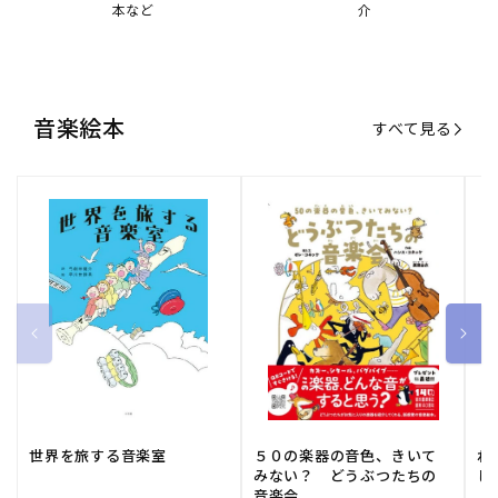
本など
介
音楽絵本
すべて見る
世界を旅する音楽室
５０の楽器の音色、きいて
ね
みない？ どうぶつたちの
し
音楽会