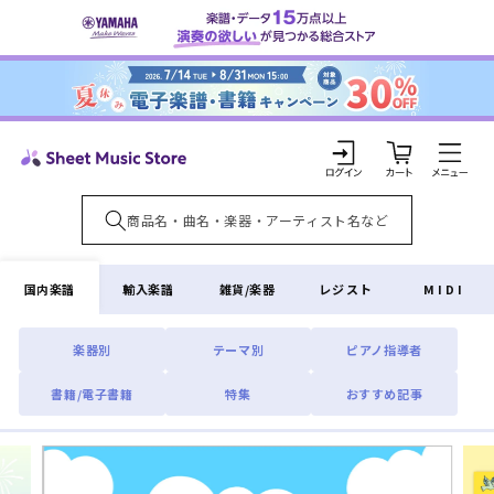
コンテ
ンツに
進む
カ
ー
ト
ロ
グ
イ
国内楽譜
輸入楽譜
雑貨/楽器
レジスト
MIDI
ン
楽器別
テーマ別
ピアノ指導者
書籍/電子書籍
特集
おすすめ記事