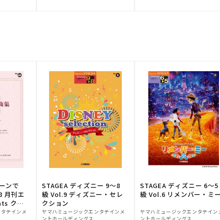
元:
元:
トーンで
STAGEA ディズニー 9～8
STAGEA ディズニー 6～5
88 月刊エ
級 Vol.9 ディズニー・セレ
級 Vol.6 リメンバー・ミ
ts クラ
クション
販
販
ンタテインメ
ヤマハミュージックエンタテインメ
ヤマハミュージックエンタテイン
ントホールディングス
ントホールディングス