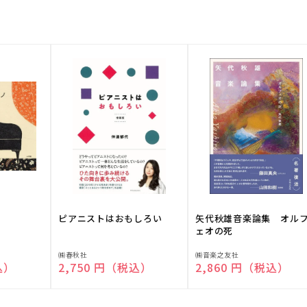
ピアニストはおもしろい
矢代秋雄音楽論集 オル
ェオの死
販
販
㈱春秋社
㈱音楽之友社
込）
通常価格
2,750 円（税込）
通常価格
2,860 円（税込）
売
売
元:
元: