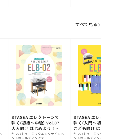
元:
元:
元
すべて見る
STAGEA エレクトーンで
STAGEA エレクトーンで
S
ー
弾く(初級～中級) Vol.87
弾く(入門～初級) Vol.86
級
大人向け はじめよう！
こども向け はじめよう！
販
ELB-02(楽器のトリセツ
販
ELB-02(楽器のトリセツ
メ
ヤマハミュージックエンタテインメ
ヤマハミュージックエンタテインメ
ヤ
ントホールディングス
ントホールディングス
ン