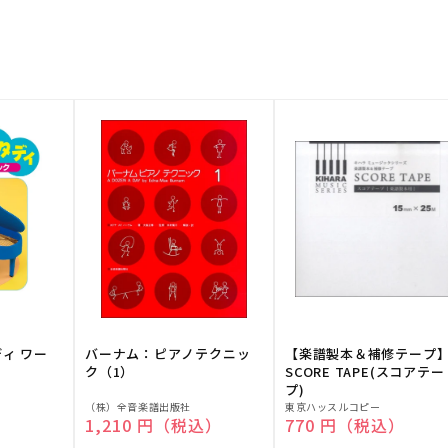
ディ ワー
バーナム：ピアノテクニッ
【楽譜製本＆補修テープ
ク（1）
SCORE TAPE(スコアテー
プ)
販
販
（株）全音楽譜出版社
東京ハッスルコピー
）
通常価格
1,210 円（税込）
通常価格
770 円（税込）
売
売