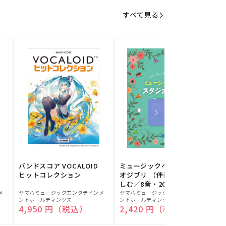
すべて見る
バンドスコア VOCALOID
ミュージックベルでスタジ
ヒットコレクション
オジブリ （伴奏音源と楽
しむ／8音・20音ベル対応
販
販
／ドレミふりがな付）
メ
ヤマハミュージックエンタテインメ
ヤマハミュージックエンタテインメ
ヤ
ントホールディングス
ントホールディングス
ン
売
売
通常価格
4,950 円（税込）
通常価格
2,420 円（税込）
元:
元:
元