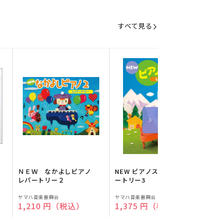
すべて見る
】
ＮＥＷ なかよしピアノ
NEW ピアノスタディ レパ
レパートリー２
ートリー3
販
販
ヤマハ音楽振興会
ヤマハ音楽振興会
O
通常価格
1,210 円（税込）
通常価格
1,375 円（税込）
売
売