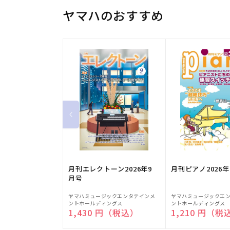
ヤマハのおすすめ
月刊エレクトーン2026年9
月刊ピアノ2026年
月号
販
販
ヤマハミュージックエンタテインメ
ヤマハミュージックエ
ントホールディングス
ントホールディングス
売
売
通常価格
1,430 円（税込）
通常価格
1,210 円（税
元:
元: