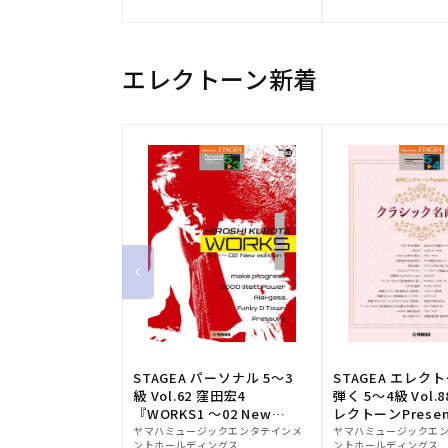
元:
元:
エレクトーン新着
STAGEA パーソナル 5～3
STAGEA エレク
級 Vol.62 窪田宏4
弾く 5～4級 Vol.
『WORKS1 ～02 New
レクトーンPresen
販
edition～』
販
シック名曲集
ヤマハミュージックエンタテインメ
ヤマハミュージックエ
ントホールディングス
ントホールディングス