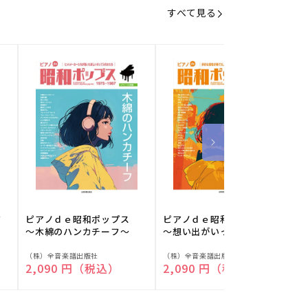
すべて見る
フ
ピアノｄｅ昭和ポップス
ピアノｄｅ昭和ポップス
～木綿のハンカチーフ～
～想い出がいっぱい～
販
販
（株）全音楽譜出版社
（株）全音楽譜出版社
（
通常価格
2,090 円（税込）
通常価格
2,090 円（税込）
売
売
元:
元:
元