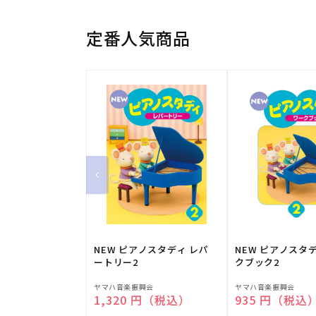
定番人気商品
NEW ピアノスタディ レパ
NEW ピアノスタ
ートリー2
クブック2
販
販
ヤマハ音楽振興会
ヤマハ音楽振興会
通常価格
1,320 円（税込）
通常価格
935 円（税込
売
売