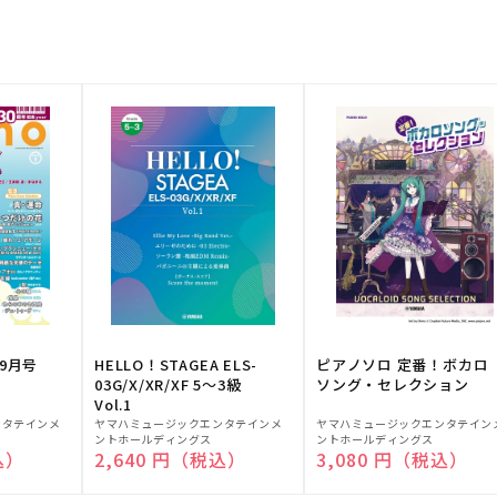
9月号
HELLO！STAGEA ELS-
ピアノソロ 定番！ボカロ
03G/X/XR/XF 5～3級
ソング・セレクション
Vol.1
販
販
ンタテインメ
ヤマハミュージックエンタテインメ
ヤマハミュージックエンタテイン
ントホールディングス
ントホールディングス
売
売
込）
通常価格
2,640 円（税込）
通常価格
3,080 円（税込）
元:
元: