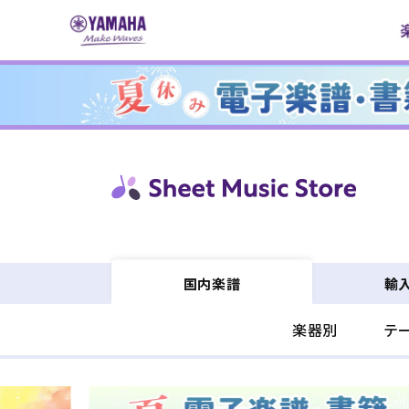
コンテ
ンツに
進む
輸
国内楽譜
楽器別
テ