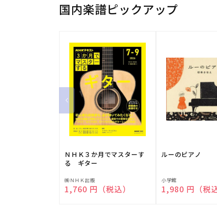
国内楽譜ピックアップ
ＮＨＫ３か月でマスターす
ルーのピアノ
る ギター
販
販
㈱ＮＨＫ出版
小学館
通常価格
1,760 円（税込）
通常価格
1,980 円（税
売
売
元:
元: