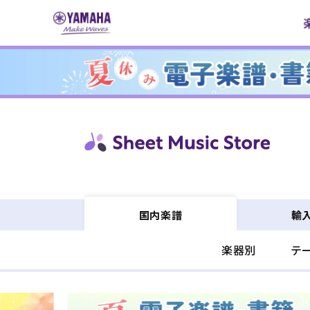
コンテ
ンツに
進む
輸
国内楽譜
楽器別
テ