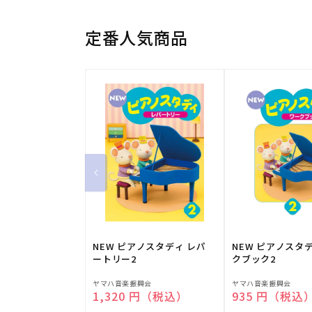
定番人気商品
NEW ピアノスタディ レパ
NEW ピアノスタ
ートリー2
クブック2
販
販
ヤマハ音楽振興会
ヤマハ音楽振興会
通常価格
1,320 円（税込）
通常価格
935 円（税込
売
売