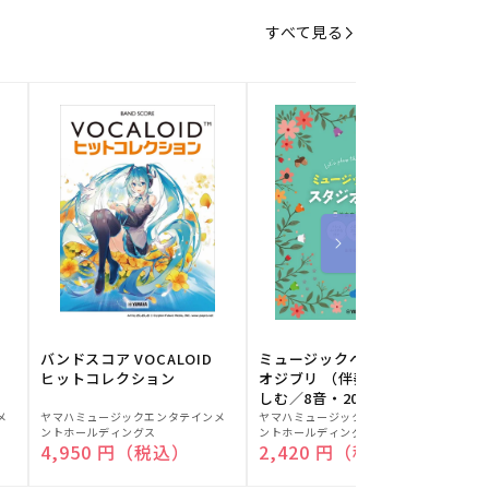
すべて見る
バンドスコア VOCALOID
ミュージックベルでスタジ
ヒットコレクション
オジブリ （伴奏音源と楽
しむ／8音・20音ベル対応
販
販
／ドレミふりがな付）
メ
ヤマハミュージックエンタテインメ
ヤマハミュージックエンタテインメ
ヤ
ントホールディングス
ントホールディングス
ン
売
売
通常価格
4,950 円（税込）
通常価格
2,420 円（税込）
元:
元:
元