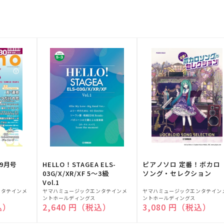
9月号
HELLO！STAGEA ELS-
ピアノソロ 定番！ボカロ
03G/X/XR/XF 5～3級
ソング・セレクション
Vol.1
販
販
ンタテインメ
ヤマハミュージックエンタテインメ
ヤマハミュージックエンタテイン
ントホールディングス
ントホールディングス
売
売
込）
通常価格
2,640 円（税込）
通常価格
3,080 円（税込）
元:
元: