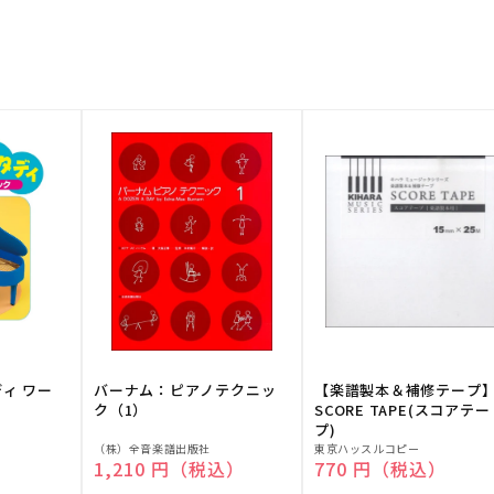
ディ ワー
バーナム：ピアノテクニッ
【楽譜製本＆補修テープ
ク（1）
SCORE TAPE(スコアテー
プ)
販
販
（株）全音楽譜出版社
東京ハッスルコピー
）
通常価格
1,210 円（税込）
通常価格
770 円（税込）
売
売