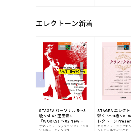
元:
元:
エレクトーン新着
STAGEA パーソナル 5～3
STAGEA エレク
級 Vol.62 窪田宏4
弾く 5～4級 Vol.
『WORKS1 ～02 New
レクトーンPresen
販
edition～』
販
シック名曲集
ヤマハミュージックエンタテインメ
ヤマハミュージックエ
ントホールディングス
ントホールディングス