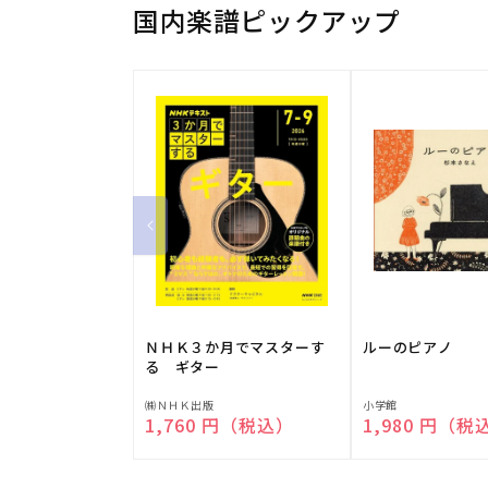
国内楽譜ピックアップ
ＮＨＫ３か月でマスターす
ルーのピアノ
る ギター
販
販
㈱ＮＨＫ出版
小学館
通常価格
1,760 円（税込）
通常価格
1,980 円（税
売
売
元:
元: