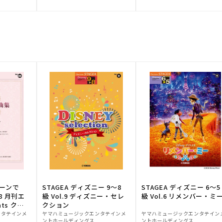
元:
元:
トーンで
STAGEA ディズニー 9～8
STAGEA ディズニー 6～5
88 月刊エ
級 Vol.9 ディズニー・セレ
級 Vol.6 リメンバー・ミ
ts クラ
クション
販
販
ンタテインメ
ヤマハミュージックエンタテインメ
ヤマハミュージックエンタテイン
ントホールディングス
ントホールディングス