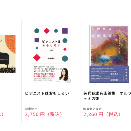
ピアニストはおもしろい
矢代秋雄音楽論集 オル
ェオの死
販
販
㈱春秋社
㈱音楽之友社
込）
通常価格
2,750 円（税込）
通常価格
2,860 円（税込）
売
売
元:
元: