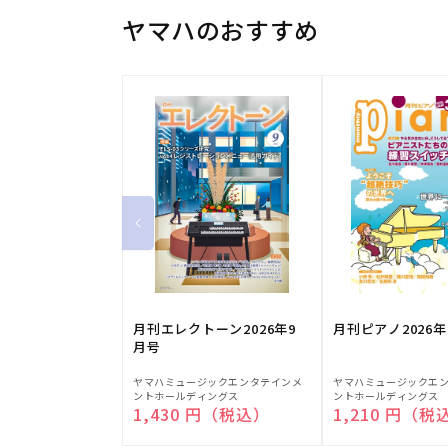
ヤマハのおすすめ
月刊エレクトーン2026年9
月刊ピアノ2026年
月号
販
販
ヤマハミュージックエンタテインメ
ヤマハミュージックエ
ントホールディングス
ントホールディングス
売
売
通常価格
1,430 円（税込）
通常価格
1,210 円（税
元:
元: