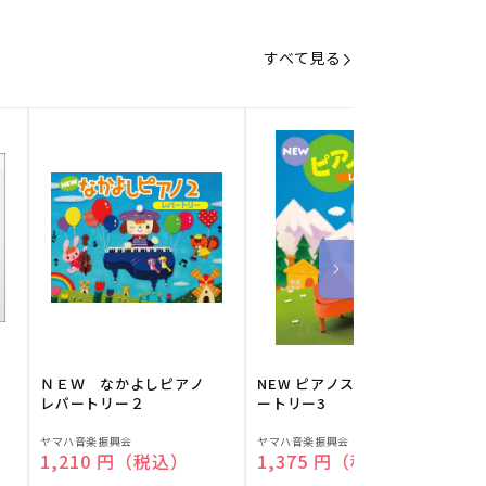
すべて見る
】
ＮＥＷ なかよしピアノ
NEW ピアノスタディ レパ
レパートリー２
ートリー3
販
販
ヤマハ音楽振興会
ヤマハ音楽振興会
O
通常価格
1,210 円（税込）
通常価格
1,375 円（税込）
売
売