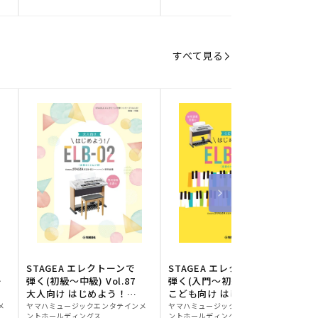
元:
元:
元
すべて見る
STAGEA エレクトーンで
STAGEA エレクトーンで
S
ー
弾く(初級～中級) Vol.87
弾く(入門～初級) Vol.86
級
大人向け はじめよう！
こども向け はじめよう！
販
ELB-02(楽器のトリセツ
販
ELB-02(楽器のトリセツ
メ
ヤマハミュージックエンタテインメ
ヤマハミュージックエンタテインメ
ヤ
ントホールディングス
ントホールディングス
ン