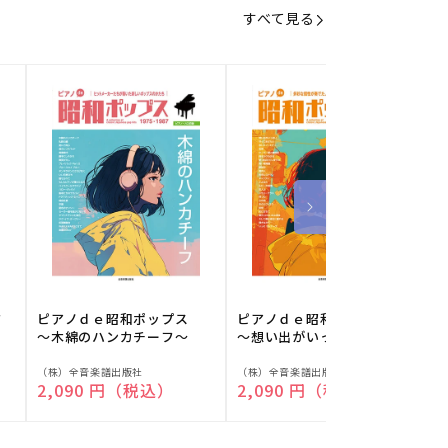
すべて見る
フ
ピアノｄｅ昭和ポップス
ピアノｄｅ昭和ポップス
～木綿のハンカチーフ～
～想い出がいっぱい～
販
販
（株）全音楽譜出版社
（株）全音楽譜出版社
（
通常価格
2,090 円（税込）
通常価格
2,090 円（税込）
売
売
元:
元:
元