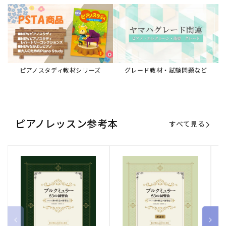
ブルクミュラー25の練習曲
ブルクミュラー25の練習曲
ピ
ロマン派の作品の指導法
ロマン派の作品の指導法
ス
【解説書】
～
販
ヤマハミュージックエンタテインメ
販
ヤマハミュージックエンタテインメ
販
ヤ
ントホールディングス
ントホールディングス
ン
売
売
売
通常価格
1,870 円（税込）
通常価格
1,540 円（税込）
通
2
元:
元:
元:
Sheet Music Store
書籍/電子書籍 特集
すべて見る