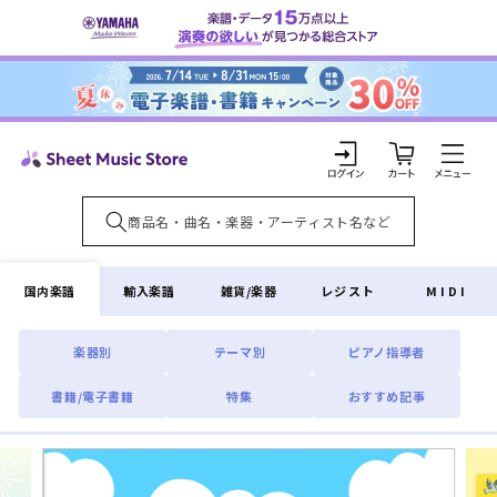
コンテ
ンツに
進む
カ
ー
ト
ロ
グ
イ
国内楽譜
輸入楽譜
雑貨/楽器
レジスト
MIDI
ン
楽器別
テーマ別
ピアノ指導者
書籍/電子書籍
特集
おすすめ記事