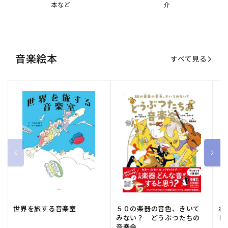
世界を旅する音楽室
５０の楽器の音色、きいて
ね
みない？ どうぶつたちの
し
音楽会
販
小学館
販
河出書房新社
販
ひ
通常価格
1,540 円（税込）
通常価格
2,178 円（税込）
通
1
売
売
売
元:
元:
元:
おすすめ特集
すべて見る
大人向けピアノ教本特集
人気プレイヤーによるスペシャル
演奏動画も