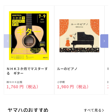
ＮＨＫ３か月でマスターす
ルーのピアノ
ピ
る ギター
販
㈱ＮＨＫ出版
販
小学館
販
㈱
通常価格
1,760 円（税込）
通常価格
1,980 円（税込）
通
2
売
売
売
元:
元:
元:
ヤマハのおすすめ
すべて見る