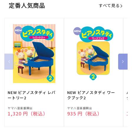
定番人気商品
すべて見る
NEW ピアノスタディ レパ
NEW ピアノスタディ ワー
バ
ートリー2
クブック2
ク
販
ヤマハ音楽振興会
販
ヤマハ音楽振興会
販
（
通常価格
1,320 円（税込）
通常価格
935 円（税込）
通
1
売
売
売
元:
元:
元: