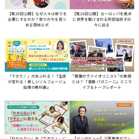
「わからない」を「できた！」に
【インタビュー】三原善隆がアレ
変える♪レッスンが変わる五線ボ
ンジに込めた思い。
ード活用術
サイトからのお知らせ
【重要】8/6検索障害発生のお知らせ
2026年8月6日
8月6日障害発生のお知らせ