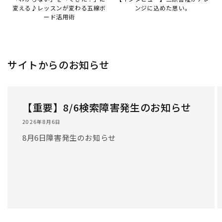
/
1
/
3