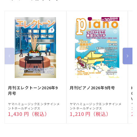
月刊エレクトーン2026年9
月刊ピアノ2026年9月号
HE
月号
03
Vo
販
ヤマハミュージックエンタテインメ
販
ヤマハミュージックエンタテインメ
販
ヤ
ントホールディングス
ントホールディングス
ン
売
売
売
通常価格
1,430 円（税込）
通常価格
1,210 円（税込）
通
2
元:
元:
元: