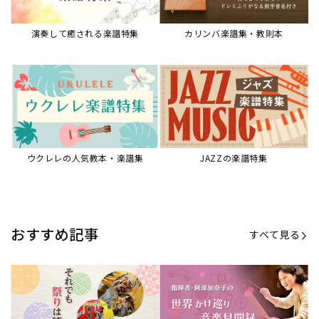
【第20回公開】なぜ人々は祭りを
【第16回公開】ヨーロッパを拠点
必要とするのか？祭りの今を見つ
に世界を駆けまわる阿部加奈子の
める現地ルポ
今に迫る
「できた！」があふれる！『生徒
“悪魔のヴァイオリニスト”の素顔
が変わる！新しいソルフェージュ
とは？『漫画 パガニーニ』ミニラ
指導の教科書』
イブ＆トークレポート