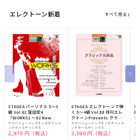
エレクトーン新着
すべて見る
STAGEA パーソナル 5～3
STAGEA エレクトーンで弾
S
級 Vol.62 窪田宏4
く 5～4級 Vol.88 月刊エレ
級
『WORKS1 ～02 New
クトーンPresents クラシ
ク
edition～』
ック名曲集
販
ヤマハミュージックエンタテインメ
販
ヤマハミュージックエンタテインメ
販
ヤ
ントホールディングス
ントホールディングス
ン
売
売
売
通常価格
2,970 円（税込）
通常価格
3,080 円（税込）
通
2
元:
元:
元: