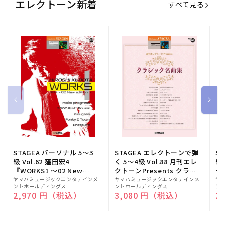
エレクトーン新着
すべて見る
STAGEA パーソナル 5～3
STAGEA エレクトーンで弾
S
級 Vol.62 窪田宏4
く 5～4級 Vol.88 月刊エレ
級
『WORKS1 ～02 New
クトーンPresents クラシ
ク
edition～』
ック名曲集
販
ヤマハミュージックエンタテインメ
販
ヤマハミュージックエンタテインメ
販
ヤ
ントホールディングス
ントホールディングス
ン
売
売
売
通常価格
2,970 円（税込）
通常価格
3,080 円（税込）
通
2
元:
元:
元: