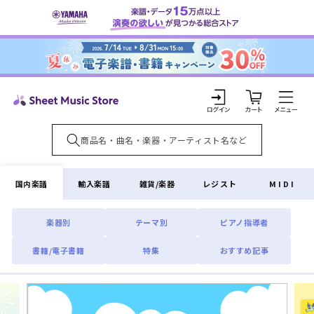
コンテ
ンツに
進む
カ
ー
ト
ロ
グ
イ
国内楽譜
輸入楽譜
雑貨/楽器
レジスト
MIDI
ン
楽器別
テーマ別
ピアノ指導者
書籍/電子書籍
特集
おすすめ記事