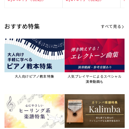
売
売
売
元:
元:
元:
おすすめ特集
すべて見る
大人向けピアノ教本特集
人気プレイヤーによるスペシャル
演奏動画も