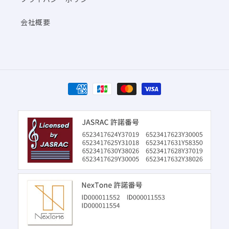
会社概要
決
済
方
法