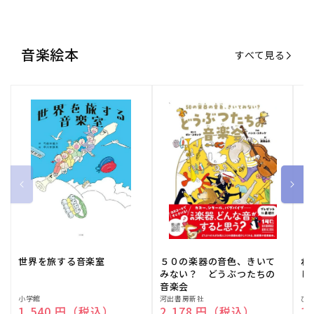
音楽絵本
すべて見る
世界を旅する音楽室
５０の楽器の音色、きいて
ね
みない？ どうぶつたちの
し
音楽会
販
小学館
販
河出書房新社
販
ひ
通常価格
1,540 円（税込）
通常価格
2,178 円（税込）
通
1