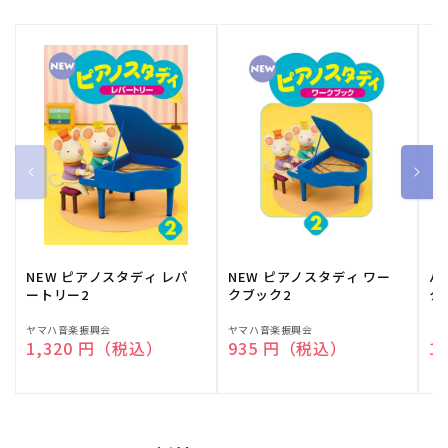
NEW ピアノスタディ レパ
NEW ピアノスタディ ワー
バ
ートリー2
クブック2
ク
販
ヤマハ音楽振興会
販
ヤマハ音楽振興会
販
（
通常価格
1,320 円（税込）
通常価格
935 円（税込）
通
1
売
売
売
元:
元:
元: