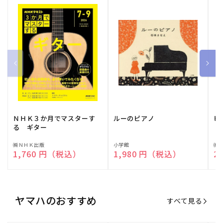
ＮＨＫ３か月でマスターす
ルーのピアノ
ピ
る ギター
販
㈱ＮＨＫ出版
販
小学館
販
㈱
通常価格
1,760 円（税込）
通常価格
1,980 円（税込）
通
2
売
売
売
元:
元:
元:
ヤマハのおすすめ
すべて見る