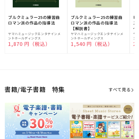
ブルクミュラー25の練習曲
ブルクミュラー25の練習曲
ピ
ロマン派の作品の指導法
ロマン派の作品の指導法
ス
【解説書】
～
販
ヤマハミュージックエンタテインメ
販
ヤマハミュージックエンタテインメ
販
ヤ
ントホールディングス
ントホールディングス
ン
売
売
売
通常価格
1,870 円（税込）
通常価格
1,540 円（税込）
通
2
元:
元:
元:
Sheet Music Store
書籍/電子書籍 特集
すべて見る