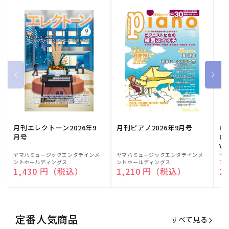
月刊エレクトーン2026年9
月刊ピアノ2026年9月号
HE
月号
03
Vo
販
ヤマハミュージックエンタテインメ
販
ヤマハミュージックエンタテインメ
販
ヤ
ントホールディングス
ントホールディングス
ン
売
売
売
通常価格
1,430 円（税込）
通常価格
1,210 円（税込）
通
2
元:
元:
元:
定番人気商品
すべて見る