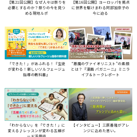
【第21回公開】なぜ人々は祭りを
【第16回公開】ヨーロッパを拠点
必要とするのか？祭りの今を見つ
に世界を駆けまわる阿部加奈子の
める現地ルポ
今に迫る
「できた！」があふれる！『生徒
“悪魔のヴァイオリニスト”の素顔
が変わる！新しいソルフェージュ
とは？『漫画 パガニーニ』ミニラ
指導の教科書』
イブ＆トークレポート
「わからない」を「できた！」に
【インタビュー】三原善隆がアレ
変える♪レッスンが変わる五線ボ
ンジに込めた思い。
ード活用術