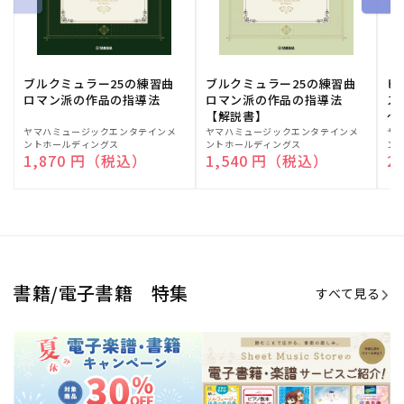
ブルクミュラー25の練習曲
ブルクミュラー25の練習曲
ピ
ロマン派の作品の指導法
ロマン派の作品の指導法
ス
【解説書】
～
販
ヤマハミュージックエンタテインメ
販
ヤマハミュージックエンタテインメ
販
ヤ
ントホールディングス
ントホールディングス
ン
売
売
売
通常価格
1,870 円（税込）
通常価格
1,540 円（税込）
通
2
元:
元:
元:
Sheet Music Store
書籍/電子書籍 特集
すべて見る