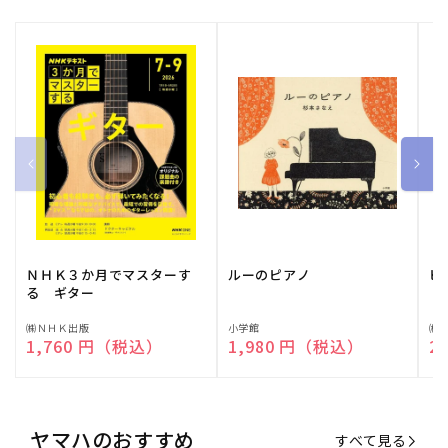
ＮＨＫ３か月でマスターす
ルーのピアノ
ピ
る ギター
販
㈱ＮＨＫ出版
販
小学館
販
㈱
通常価格
1,760 円（税込）
通常価格
1,980 円（税込）
通
2
売
売
売
元:
元:
元:
ヤマハのおすすめ
すべて見る