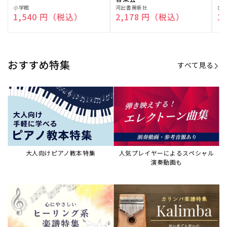
販
小学館
販
河出書房新社
販
ひ
通常価格
1,540 円（税込）
通常価格
2,178 円（税込）
通
1
売
売
売
元:
元:
元:
おすすめ特集
すべて見る
大人向けピアノ教本特集
人気プレイヤーによるスペシャル
演奏動画も