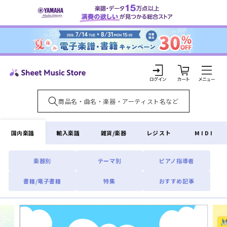
コンテ
ンツに
進む
カ
ー
ト
ロ
グ
イ
国内楽譜
輸入楽譜
雑貨/楽器
レジスト
MIDI
ン
楽器別
テーマ別
ピアノ指導者
書籍/電子書籍
特集
おすすめ記事