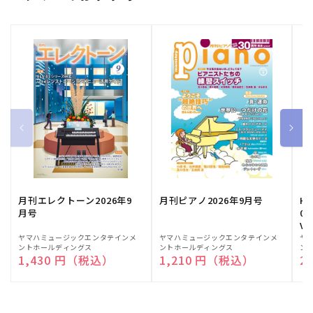
月刊エレクトーン2026年9
月刊ピアノ2026年9月号
HE
月号
03
Vo
販
ヤマハミュージックエンタテインメ
販
ヤマハミュージックエンタテインメ
販
ヤ
ントホールディングス
ントホールディングス
ン
売
売
売
通常価格
1,430 円（税込）
通常価格
1,210 円（税込）
通
2
元:
元:
元: