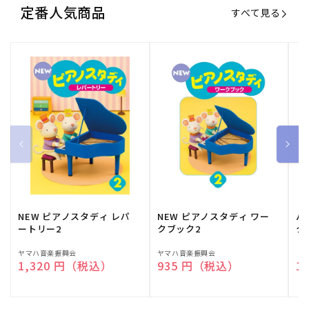
定番人気商品
すべて見る
NEW ピアノスタディ レパ
NEW ピアノスタディ ワー
バ
ートリー2
クブック2
ク
販
ヤマハ音楽振興会
販
ヤマハ音楽振興会
販
（
通常価格
1,320 円（税込）
通常価格
935 円（税込）
通
1
売
売
売
元:
元:
元: