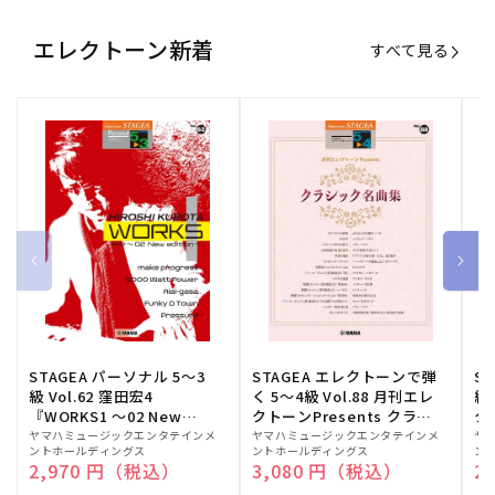
エレクトーン新着
すべて見る
STAGEA パーソナル 5～3
STAGEA エレクトーンで弾
S
級 Vol.62 窪田宏4
く 5～4級 Vol.88 月刊エレ
級
『WORKS1 ～02 New
クトーンPresents クラシ
ク
edition～』
ック名曲集
販
ヤマハミュージックエンタテインメ
販
ヤマハミュージックエンタテインメ
販
ヤ
ントホールディングス
ントホールディングス
ン
売
売
売
通常価格
2,970 円（税込）
通常価格
3,080 円（税込）
通
2
元:
元:
元: