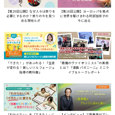
【第20回公開】なぜ人々は祭りを
【第16回公開】ヨーロッパを拠点
必要とするのか？祭りの今を見つ
に世界を駆けまわる阿部加奈子の
める現地ルポ
今に迫る
「できた！」があふれる！『生徒
“悪魔のヴァイオリニスト”の素顔
が変わる！新しいソルフェージュ
とは？『漫画 パガニーニ』ミニラ
指導の教科書』
イブ＆トークレポート
「わからない」を「できた！」に
【インタビュー】三原善隆がアレ