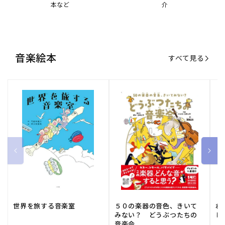
本など
介
音楽絵本
すべて見る
世界を旅する音楽室
５０の楽器の音色、きいて
ね
みない？ どうぶつたちの
し
音楽会