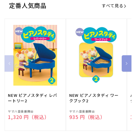
定番人気商品
すべて見る
NEW ピアノスタディ レパ
NEW ピアノスタディ ワー
バ
ートリー2
クブック2
ク
販
ヤマハ音楽振興会
販
ヤマハ音楽振興会
販
（
通常価格
1,320 円（税込）
通常価格
935 円（税込）
通
1
売
売
売
元:
元:
元: