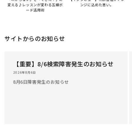
/
1
/
3