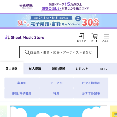
コンテ
ンツに
進む
カ
ー
ト
ロ
グ
イ
国内楽譜
輸入楽譜
雑貨/楽器
レジスト
MIDI
ン
楽器別
テーマ別
ピアノ指導者
書籍/電子書籍
特集
おすすめ記事