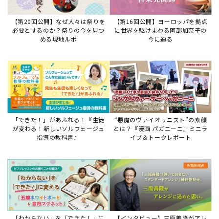
「わからない」を「できた！」に
【インタビュー】三原善隆がアレ
変える♪レッスンが変わる五線ボ
ンジに込めた思い。
ード活用術
サイトからのお知らせ
【重要】8/6検索障害発生のお知らせ
2026年8月6日
8月6日障害発生のお知らせ