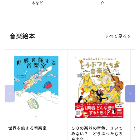
世界を旅する音楽室
５０の楽器の音色、きいて
ね
みない？ どうぶつたちの
し
音楽会
販
小学館
販
河出書房新社
販
ひ
通常価格
1,540 円（税込）
通常価格
2,178 円（税込）
通
1
売
売
売
元:
元:
元:
おすすめ特集
すべて見る
大人向けピアノ教本特集
人気プレイヤーによるスペシャル
演奏動画も