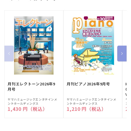
月刊エレクトーン2026年9
月刊ピアノ2026年9月号
HE
月号
03
Vo
販
ヤマハミュージックエンタテインメ
販
ヤマハミュージックエンタテインメ
販
ヤ
ントホールディングス
ントホールディングス
ン
売
売
売
通常価格
1,430 円（税込）
通常価格
1,210 円（税込）
通
2
元:
元:
元: