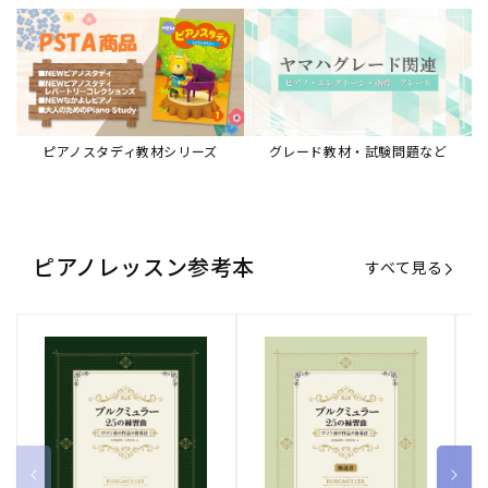
ブルクミュラー25の練習曲
ブルクミュラー25の練習曲
ピ
ロマン派の作品の指導法
ロマン派の作品の指導法
ス
【解説書】
～
販
ヤマハミュージックエンタテインメ
販
ヤマハミュージックエンタテインメ
販
ヤ
ントホールディングス
ントホールディングス
ン
売
売
売
通常価格
1,870 円（税込）
通常価格
1,540 円（税込）
通
2
元:
元:
元:
Sheet Music Store
書籍/電子書籍 特集
すべて見る