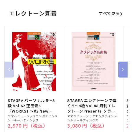
エレクトーン新着
すべて見る
STAGEA パーソナル 5～3
STAGEA エレクトーンで弾
S
級 Vol.62 窪田宏4
く 5～4級 Vol.88 月刊エレ
級
『WORKS1 ～02 New
クトーンPresents クラシ
ク
edition～』
ック名曲集
販
ヤマハミュージックエンタテインメ
販
ヤマハミュージックエンタテインメ
販
ヤ
ントホールディングス
ントホールディングス
ン
売
売
売
通常価格
2,970 円（税込）
通常価格
3,080 円（税込）
通
2
元:
元:
元: