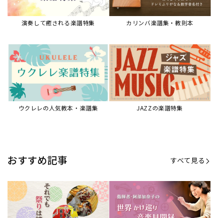
【第20回公開】なぜ人々は祭りを
【第16回公開】ヨーロッパを拠点
必要とするのか？祭りの今を見つ
に世界を駆けまわる阿部加奈子の
める現地ルポ
今に迫る
「できた！」があふれる！『生徒
“悪魔のヴァイオリニスト”の素顔
が変わる！新しいソルフェージュ
とは？『漫画 パガニーニ』ミニラ
指導の教科書』
イブ＆トークレポート