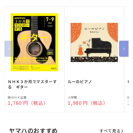
ＮＨＫ３か月でマスターす
ルーのピアノ
ピ
る ギター
販
㈱ＮＨＫ出版
販
小学館
販
㈱
通常価格
1,760 円（税込）
通常価格
1,980 円（税込）
通
2
売
売
売
元:
元:
元:
ヤマハのおすすめ
すべて見る