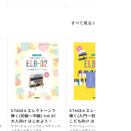
元:
元:
元
すべて見る
STAGEA エレクトーンで
STAGEA エレクトーンで
S
ー
弾く(初級～中級) Vol.87
弾く(入門～初級) Vol.86
級
大人向け はじめよう！
こども向け はじめよう！
販
ELB-02(楽器のトリセツ
販
ELB-02(楽器のトリセツ
メ
ヤマハミュージックエンタテインメ
ヤマハミュージックエンタテインメ
ヤ
ントホールディングス
ントホールディングス
ン