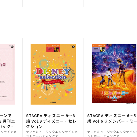
元:
元:
トーンで
STAGEA ディズニー 9～8
STAGEA ディズニー 6～5
88 月刊エ
級 Vol.9 ディズニー・セレ
級 Vol.6 リメンバー・ミ
ts クラ
クション
販
販
ンタテインメ
ヤマハミュージックエンタテインメ
ヤマハミュージックエンタテイン
ントホールディングス
ントホールディングス