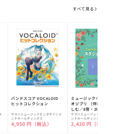
すべて見る
バンドスコア VOCALOID
ミュージックベルでスタジ
ヒットコレクション
オジブリ （伴奏音源と楽
しむ／8音・20音ベル対応
販
販
／ドレミふりがな付）
メ
ヤマハミュージックエンタテインメ
ヤマハミュージックエンタテインメ
ヤ
ントホールディングス
ントホールディングス
ン
売
売
通常価格
4,950 円（税込）
通常価格
2,420 円（税込）
元:
元:
元