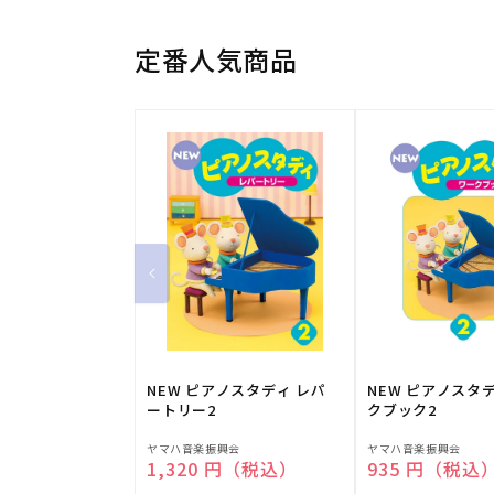
定番人気商品
NEW ピアノスタディ レパ
NEW ピアノスタ
ートリー2
クブック2
販
販
ヤマハ音楽振興会
ヤマハ音楽振興会
通常価格
1,320 円（税込）
通常価格
935 円（税込
売
売