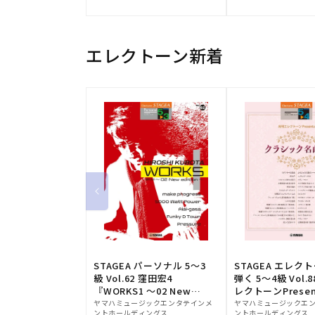
元:
元:
エレクトーン新着
STAGEA パーソナル 5～3
STAGEA エレク
級 Vol.62 窪田宏4
弾く 5～4級 Vol.
『WORKS1 ～02 New
レクトーンPresen
販
edition～』
販
シック名曲集
ヤマハミュージックエンタテインメ
ヤマハミュージックエ
ントホールディングス
ントホールディングス