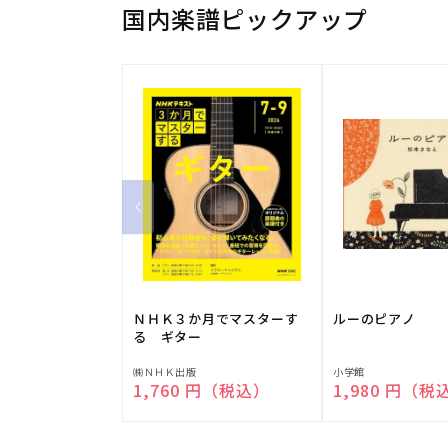
国内楽譜ピックアップ
ＮＨＫ３か月でマスターす
ルーのピアノ
る ギター
販
販
㈱ＮＨＫ出版
小学館
通常価格
1,760 円（税込）
通常価格
1,980 円（税
売
売
元:
元: