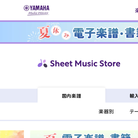
コンテ
ンツに
進む
輸
国内楽譜
楽器別
テ