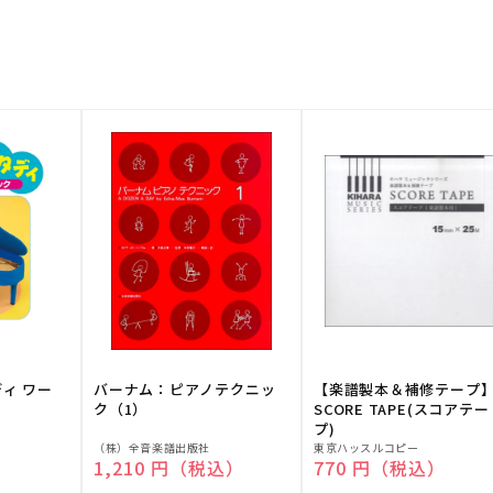
ディ ワー
バーナム：ピアノテクニッ
【楽譜製本＆補修テープ
ク（1）
SCORE TAPE(スコアテー
プ)
販
販
（株）全音楽譜出版社
東京ハッスルコピー
）
通常価格
1,210 円（税込）
通常価格
770 円（税込）
売
売