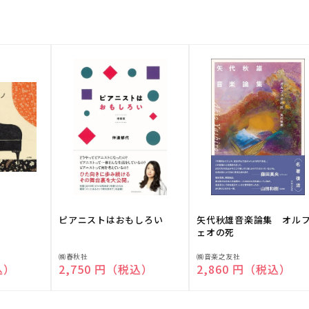
ピアニストはおもしろい
矢代秋雄音楽論集 オル
ェオの死
販
販
㈱春秋社
㈱音楽之友社
込）
通常価格
2,750 円（税込）
通常価格
2,860 円（税込）
売
売
元:
元: