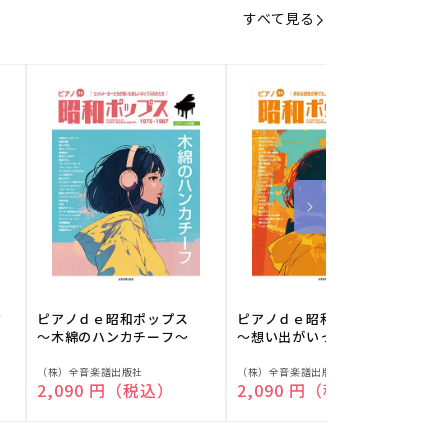
すべて見る
フ
ピアノｄｅ昭和ポップス
ピアノｄｅ昭和ポップス
～木綿のハンカチーフ～
～想い出がいっぱい～
販
販
（株）全音楽譜出版社
（株）全音楽譜出版社
（
通常価格
2,090 円（税込）
通常価格
2,090 円（税込）
売
売
元:
元:
元