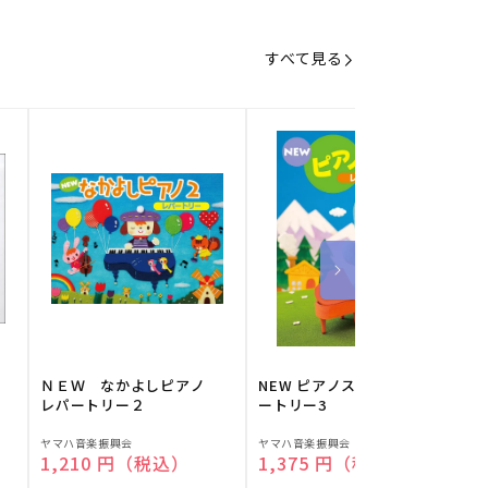
すべて見る
】
ＮＥＷ なかよしピアノ
NEW ピアノスタディ レパ
レパートリー２
ートリー3
販
販
ヤマハ音楽振興会
ヤマハ音楽振興会
O
通常価格
1,210 円（税込）
通常価格
1,375 円（税込）
売
売