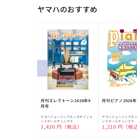
ヤマハのおすすめ
月刊エレクトーン2026年9
月刊ピアノ2026年
月号
販
販
ヤマハミュージックエンタテインメ
ヤマハミュージックエ
ントホールディングス
ントホールディングス
売
売
通常価格
1,430 円（税込）
通常価格
1,210 円（税
元:
元: