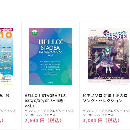
9月号
HELLO！STAGEA ELS-
ピアノソロ 定番！ボカロ
03G/X/XR/XF 5～3級
ソング・セレクション
Vol.1
販
販
ンタテインメ
ヤマハミュージックエンタテインメ
ヤマハミュージックエンタテイン
ントホールディングス
ントホールディングス
売
売
込）
通常価格
2,640 円（税込）
通常価格
3,080 円（税込）
元:
元: